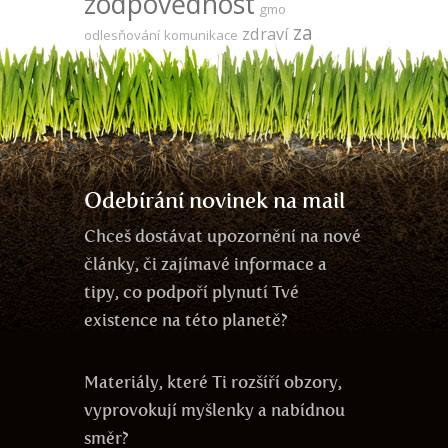
zodpovědnost
gmo
za
zdraví
odlesňování
komunikace
jedno vědomí
oponou
léčení
evoluce
duše
produktivita
kooperace
meditace
vegetariánství
vývoj
láska
ego
agrese
Tesla
Odebírání novinek na mail
Chceš dostávat upozornění na nové
články, či zajímavé informace a
tipy, co podpoří plynutí Tvé
existence na této planetě?
Materiály, které Ti rozšíří obzory,
vyprovokují myšlenky a nabídnou
směr?