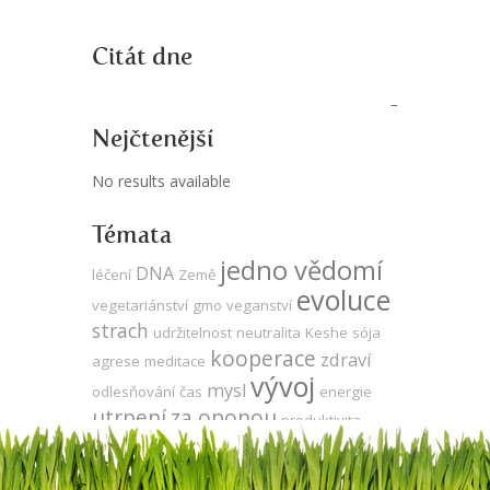
Citát dne
Nejčtenější
No results available
Témata
jedno vědomí
DNA
léčení
Země
evoluce
vegetariánství
gmo
veganství
strach
udržitelnost
neutralita
Keshe
sója
kooperace
zdraví
agrese
meditace
vývoj
mysl
odlesňování
čas
energie
utrpení
za oponou
produktivita
láska
duše
komunikace
Tesla
volná
zodpovědnost
síla
energie