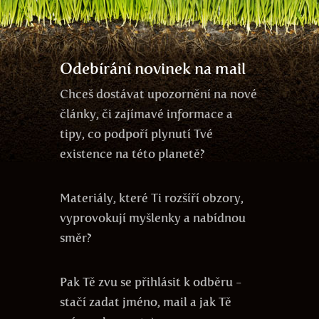
propojenost
ego
energie zdarma
přítomnost
Odebírání novinek na mail
Chceš dostávat upozornění na nové
články, či zajímavé informace a
tipy, co podpoří plynutí Tvé
existence na této planetě?
Materiály, které Ti rozšíří obzory,
vyprovokují myšlenky a nabídnou
směr?
Pak Tě zvu se přihlásit k odběru -
stačí zadat jméno, mail a jak Tě