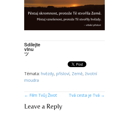
Sdílejte
vlnu
ツ
Témata:
hvězdy
,
přísloví
,
Země
,
životní
moudra
←
Film Tvůj Život
Tvá cesta je Tvá
→
Leave a Reply