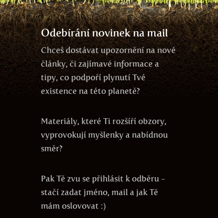
láska
ego
duše
agrese
Odebírání novinek na mail
Chceš dostávat upozornění na nové
články, či zajímavé informace a
tipy, co podpoří plynutí Tvé
existence na této planetě?
Materiály, které Ti rozšíří obzory,
vyprovokují myšlenky a nabídnou
směr?
Pak Tě zvu se přihlásit k odběru -
stačí zadat jméno, mail a jak Tě
mám oslovovat :)