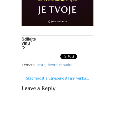
Sdílejte
vlnu
ツ
Témata:
cesta
,
životní moudra
←
Skromnost a vznešenost
Tam venku…
→
Leave a Reply