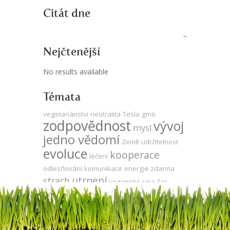
Citát dne
Nejčtenější
No results available
Témata
vegetariánství
neutralita
Tesla
gmo
zodpovědnost
vývoj
mysl
jedno vědomí
Země
udržitelnost
evoluce
kooperace
léčení
odlesňování
komunikace
energie zdarma
utrpení
strach
veganství
sója
čas
síla
DNA
meditace
produktivita
Keshe
za oponou
zdraví
přítomnost
propojenost
energie
volná energie