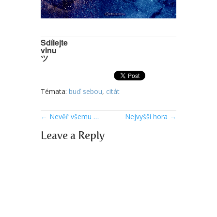
Sdílejte
vlnu
ツ
Témata:
buď sebou
,
citát
←
Nevěř všemu …
Nejvyšší hora
→
Leave a Reply