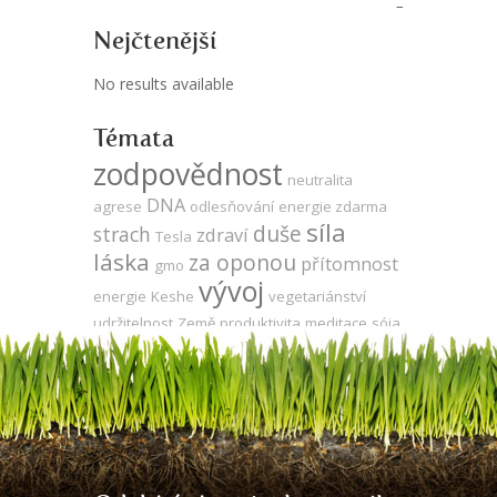
Nejčtenější
No results available
Témata
zodpovědnost
neutralita
DNA
agrese
odlesňování
energie zdarma
síla
duše
strach
zdraví
Tesla
láska
za oponou
přítomnost
gmo
vývoj
energie
Keshe
vegetariánství
udržitelnost
Země
produktivita
meditace
sója
propojenost
utrpení
mysl
ego
kooperace
veganství
komunikace
jedno vědomí
čas
léčení
evoluce
volná energie