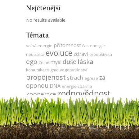
Nejčtenější
No results available
Témata
přítomnost
volná energie
čas
energie
evoluce
zdraví
neutralita
produktivita
ego
láska
duše
mysl
Země
komunikace
gmo
vegetariánství
propojenost
za
strach
agrese
oponou
DNA
energie zdarma
zodpovědnost
kooperace
vývoj
jedno
Tesla
léčení
vědomí
síla
meditace
veganství
utrpení
udržitelnost
odlesňování
Keshe
sója