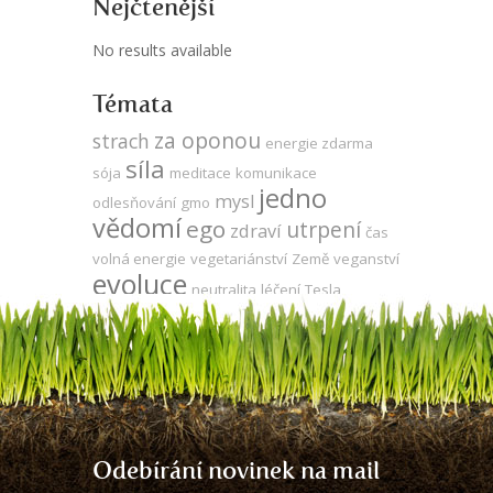
Nejčtenější
No results available
Témata
za oponou
strach
energie zdarma
síla
sója
meditace
komunikace
jedno
mysl
odlesňování
gmo
vědomí
ego
utrpení
zdraví
čas
volná energie
vegetariánství
Země
veganství
evoluce
neutralita
léčení
Tesla
kooperace
duše
energie
Keshe
vývoj
produktivita
udržitelnost
zodpovědnost
přítomnost
propojenost
láska
DNA
agrese
Odebírání novinek na mail