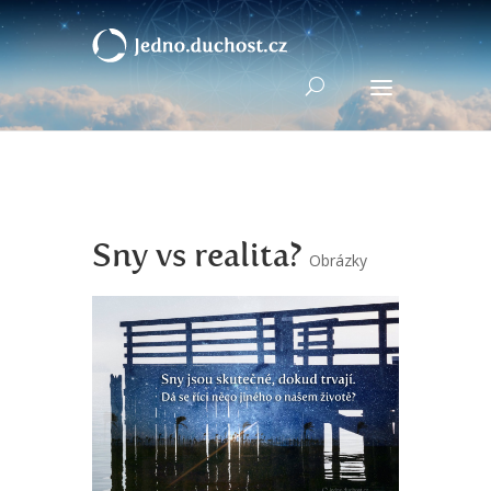
Sny vs realita?
Obrázky