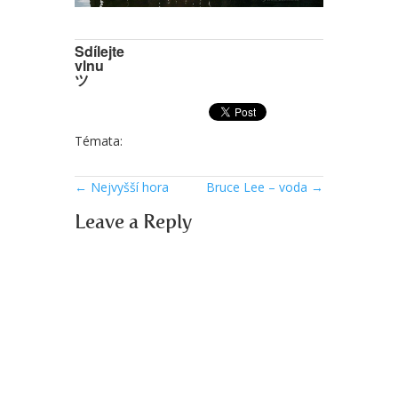
Sdílejte
vlnu
ツ
Témata:
←
Nejvyšší hora
Bruce Lee – voda
→
Leave a Reply