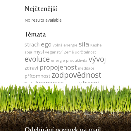
Nejčtenější
No results available
Témata
síla
ego
strach
volná energie
Keshe
mysl
sója
veganství
Země
udržitelnost
evoluce
vývoj
energie
produktivita
propojenost
zdraví
meditace
zodpovědnost
přítomnost
kooperace
utrpení
Tesla
agrese
duše
za oponou
energie zdarma
gmo
jedno vědomí
láska
neutralita
DNA
vegetariánství
léčení
komunikace
čas
odlesňování
Odebírání novinek na mail