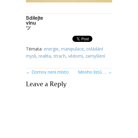
Sdílejte
vlnu
ツ
Témata:
energie
,
manipulace
,
ovládání
mysli
,
realita
,
strach
,
vědomí
,
zamyšlení
←
Domov není místo
Mnoho listů …
→
Leave a Reply