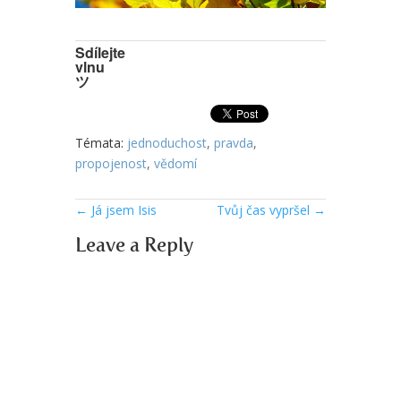
Sdílejte
vlnu
ツ
Témata:
jednoduchost
,
pravda
,
propojenost
,
vědomí
←
Já jsem Isis
Tvůj čas vypršel
→
Leave a Reply