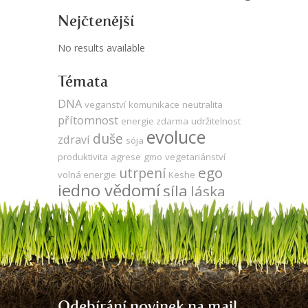
Nejčtenější
No results available
Témata
DNA
veganství
komunikace
neutralita
přítomnost
energie zdarma
udržitelnost
evoluce
duše
zdraví
sója
produktivita
agrese
gmo
vegetariánství
ego
utrpení
volná energie
Keshe
jedno vědomí
síla
láska
propojenost
meditace
léčení
vývoj
mysl
odlesňování
energie
zodpovědnost
strach
Země
kooperace
za oponou
Tesla
čas
Odebírání novinek na mail