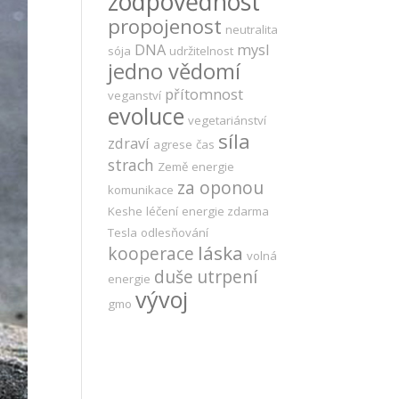
zodpovědnost
propojenost
neutralita
DNA
mysl
sója
udržitelnost
jedno vědomí
přítomnost
veganství
evoluce
vegetariánství
síla
zdraví
agrese
čas
strach
Země
energie
za oponou
komunikace
Keshe
léčení
energie zdarma
Tesla
odlesňování
láska
kooperace
volná
duše
utrpení
energie
vývoj
gmo