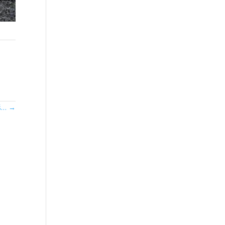
íš…
→