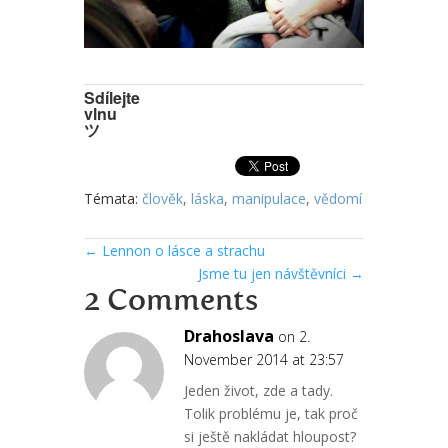
Sdílejte
vlnu
ツ
Témata:
člověk
,
láska
,
manipulace
,
vědomí
←
Lennon o lásce a strachu
Jsme tu jen návštěvníci
→
2 Comments
Drahoslava
on 2.
November 2014 at 23:57
Jeden život, zde a tady.
Tolik problému je, tak proč
si ještě nakládat hloupost?