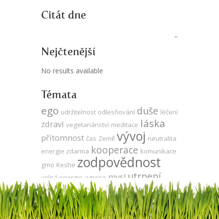
Citát dne
Nejčtenější
No results available
Témata
ego
duše
udržitelnost
odlesňování
léčení
láska
zdraví
vegetariánství
meditace
vývoj
přítomnost
čas
Země
neutralita
kooperace
energie zdarma
komunikace
zodpovědnost
gmo
Keshe
utrpení
mysl
volná energie
agrese
propojenost
síla
za oponou
evoluce
Tesla
produktivita
veganství
jedno vědomí
strach
DNA
sója