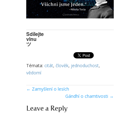
Sdílejte
vlnu
ツ
Témata:
citát
,
člověk
,
jednoduchost
,
vědomí
←
Zamyšlení o lesích
Gándhí o chamtivosti
→
Leave a Reply