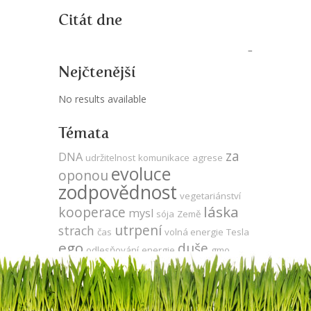
Citát dne
Nejčtenější
No results available
Témata
za
DNA
udržitelnost
komunikace
agrese
evoluce
oponou
zodpovědnost
vegetariánství
láska
kooperace
mysl
sója
Země
utrpení
strach
čas
volná energie
Tesla
ego
duše
odlesňování
energie
gmo
jedno vědomí
léčení
produktivita
vývoj
síla
energie zdarma
Keshe
propojenost
zdraví
neutralita