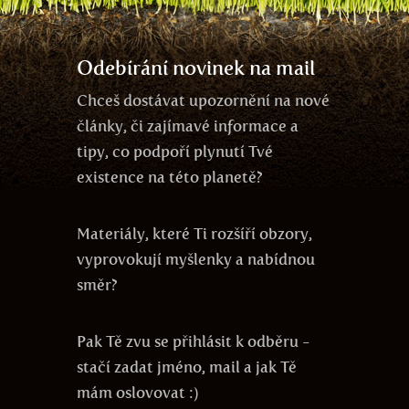
přítomnost
veganství
meditace
Odebírání novinek na mail
Chceš dostávat upozornění na nové
články, či zajímavé informace a
tipy, co podpoří plynutí Tvé
existence na této planetě?
Materiály, které Ti rozšíří obzory,
vyprovokují myšlenky a nabídnou
směr?
Pak Tě zvu se přihlásit k odběru -
stačí zadat jméno, mail a jak Tě
mám oslovovat :)