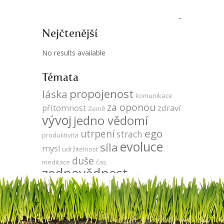
Nejčtenější
No results available
Témata
propojenost
láska
komunikace
za oponou
přítomnost
zdraví
Země
vývoj
jedno vědomí
ego
utrpení
strach
produktivita
evoluce
síla
mysl
udržitelnost
duše
meditace
čas
zodpovědnost
volná energie
DNA
Keshe
sója
veganství
odlesňování
léčení
agrese
energie
vegetariánství
gmo
kooperace
energie zdarma
neutralita