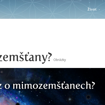
Život
zemšťany?
Obrázky