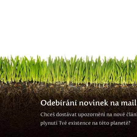
Odebírání novinek na mail
Chceš dostávat upozornění na nové článk
plynutí Tvé existence na této planetě?