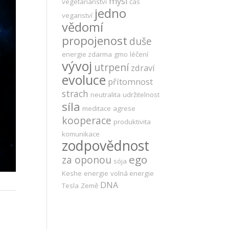
mysl
vegetariánství
čas
jedno
veganství
vědomí
propojenost
duše
energie zdarma
gmo
léčení
vývoj
utrpení
zdraví
evoluce
přítomnost
strach
neutralita
udržitelnost
síla
meditace
agrese
kooperace
produktivita
komunikace
zodpovědnost
ego
za oponou
sója
Keshe
energie
volná energie
DNA
Tesla
Země