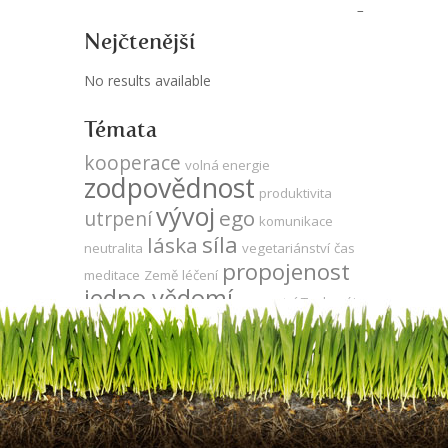
Nejčtenější
No results available
Témata
kooperace
volná energie
zodpovědnost
produktivita
vývoj
ego
utrpení
komunikace
síla
láska
neutralita
vegetariánství
čas
propojenost
meditace
Země
léčení
jedno vědomí
veganství
Tesla
sója
DNA
agrese
gmo
energie
odlesňování
za
strach
přítomnost
Keshe
evoluce
oponou
duše
zdraví
mysl
udržitelnost
energie zdarma