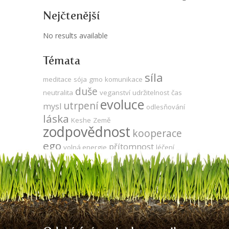
Nejčtenější
No results available
Témata
síla
meditace
sója
gmo
komunikace
duše
neutralita
veganství
udržitelnost
čas
evoluce
utrpení
mysl
odlesňování
láska
Keshe
Země
zodpovědnost
kooperace
ego
přítomnost
volná energie
léčení
jedno
energie
energie zdarma
vývoj
vědomí
vegetariánství
za oponou
strach
produktivita
Tesla
propojenost
DNA
zdraví
agrese