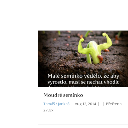
Moudré semínko
Tomáš / Jankoš
| Aug 12, 2014 | | Přečteno
2783x