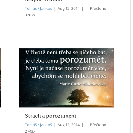
Tomáš / Jankoš
| Aug 15, 2014 | | Přečteno
3287x
Strach a porozumění
Tomáš / Jankoš
| Aug 13, 2014 | | Přečteno
2743x