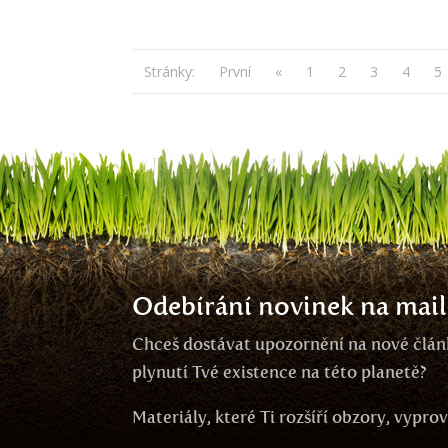
Stránky:
První
«
1
2
3
4
5
Odebírání novinek na mail
Chceš dostávat upozornění na nové článk
plynutí Tvé existence na této planetě?
Materiály, které Ti rozšíří obzory, vypr