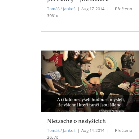
Tomáš / Jankoš
| Aug 17, 2014 | | Přečteno
3061x
Nietzsche o neslyšících
Tomáš / Jankoš
| Aug 14, 2014 | | Přečteno
2657x