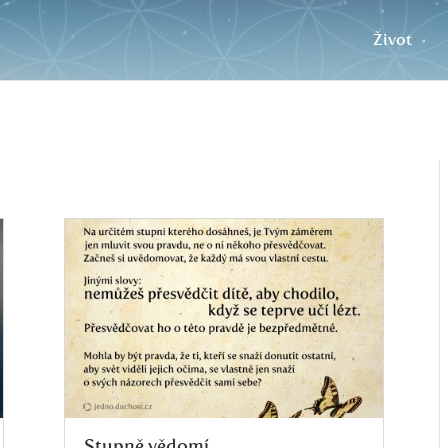
Život
Stupně vědomí