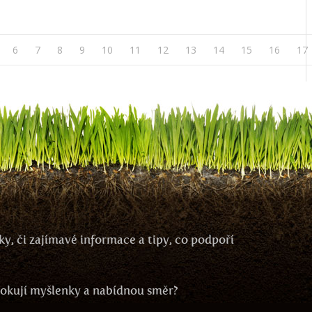
6
7
8
9
10
11
12
13
14
15
16
17
y, či zajímavé informace a tipy, co podpoří
ovokují myšlenky a nabídnou směr?