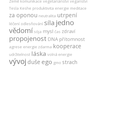
Země
komunikace
vegetariánství
veganství
Tesla
Keshe
produktivita
energie
meditace
za oponou
utrpení
neutralita
jedno
síla
léčení
odlesňování
vědomí
mysl
zdraví
sója
čas
propojenost
DNA
přítomnost
kooperace
agrese
energie zdarma
láska
udržitelnost
volná energie
vývoj
ego
duše
strach
gmo