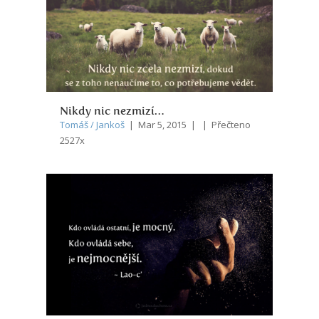
Nikdy nic nezmizí…
Tomáš / Jankoš
| Mar 5, 2015 | | Přečteno
2527x