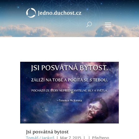
Jsi posvátná bytost
Tomáš / Jankoš
| Mar 7, 2015 | | Přečteno