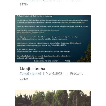
3178x
Mooji – touha
Tomáš / Jankoš
| Mar 6, 2015 | | Přečteno
2940x