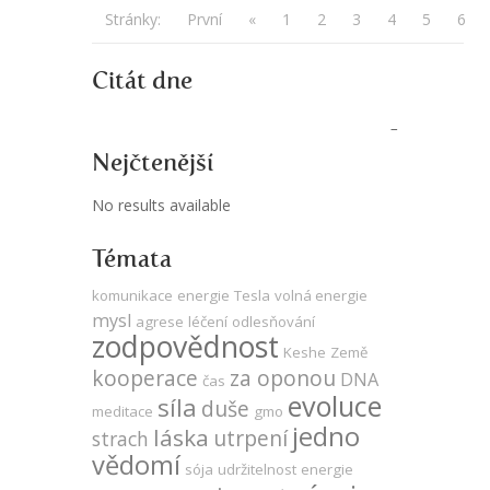
Stránky:
První
«
1
2
3
4
5
6
Citát dne
Nejčtenější
No results available
Témata
komunikace
energie
Tesla
volná energie
mysl
agrese
léčení
odlesňování
zodpovědnost
Keshe
Země
kooperace
za oponou
DNA
čas
evoluce
síla
duše
meditace
gmo
jedno
láska
utrpení
strach
vědomí
sója
udržitelnost
energie