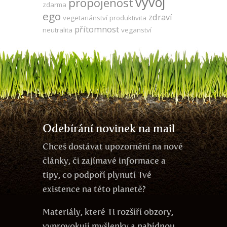
vývoj
propojenost
zdarma
ego
zdraví
vegetariánství
produktivita
přítomnost
neutralita
veganství
Odebírání novinek na mail
Chceš dostávat upozornění na nové
články, či zajímavé informace a
tipy, co podpoří plynutí Tvé
existence na této planetě?
Materiály, které Ti rozšíří obzory,
vyprovokují myšlenky a nabídnou