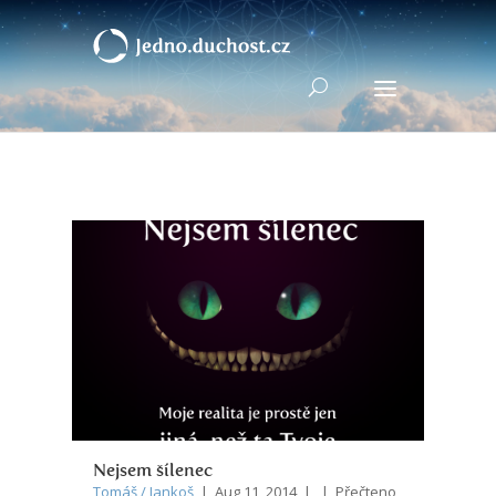
Nejsem šílenec
Tomáš / Jankoš
| Aug 11, 2014 | | Přečteno