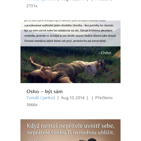
2731x
Osho – být sám
Tomáš / Jankoš
| Aug 10, 2014 | | Přečteno
3666x