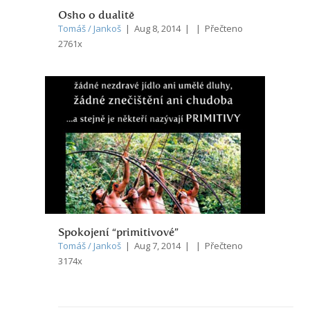
Osho o dualitě
Tomáš / Jankoš
| Aug 8, 2014 | | Přečteno
2761x
Spokojení “primitivové”
Tomáš / Jankoš
| Aug 7, 2014 | | Přečteno
3174x