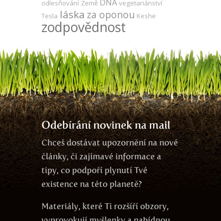
DNA
odlesňování
Země
vegetariánství
láska
za oponou
Tesla
Keshe
zodpovědnost
Odebírání novinek na mail
Chceš dostávat upozornění na nové
články, či zajímavé informace a
tipy, co podpoří plynutí Tvé
existence na této planetě?
Materiály, které Ti rozšíří obzory,
vyprovokují myšlenky a nabídnou