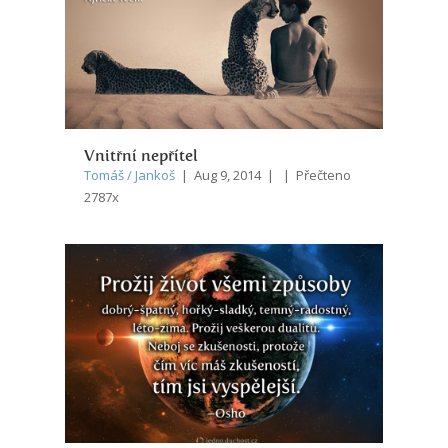
Vnitřní nepřítel
Tomáš / Jankoš
| Aug 9, 2014 | | Přečteno
2787x