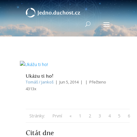
Ukážu ti ho!
Tomáš / Jankoš
| Jun 5, 2014 | | Přečteno
4313x
Stránky:
První
«
1
2
3
4
5
6
Citát dne