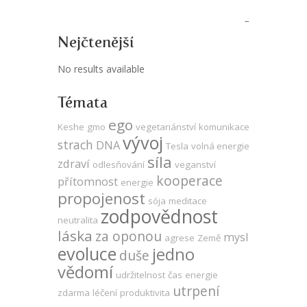
Nejčtenější
No results available
Témata
ego
Keshe
gmo
vegetariánství
komunikace
vývoj
strach
DNA
Tesla
volná energie
síla
zdraví
odlesňování
veganství
kooperace
přítomnost
energie
propojenost
sója
meditace
zodpovědnost
neutralita
láska
za oponou
mysl
agrese
Země
evoluce
jedno
duše
vědomí
udržitelnost
čas
energie
utrpení
zdarma
léčení
produktivita