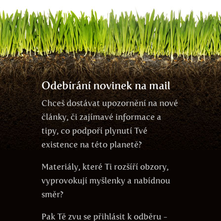
Odebírání novinek na mail
Chceš dostávat upozornění na nové
články, či zajímavé informace a
tipy, co podpoří plynutí Tvé
existence na této planetě?
Materiály, které Ti rozšíří obzory,
vyprovokují myšlenky a nabídnou
směr?
Pak Tě zvu se přihlásit k odběru -