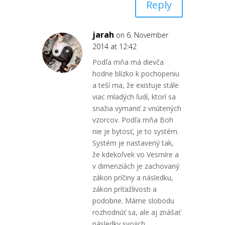
Reply
jarah
on 6. November
2014 at 12:42
Podľa mňa má dievča
hodne blízko k pochopeniu
a teší ma, že existuje stále
viac mladých ľudí, ktorí sa
snažia vymaniť z vnútených
vzorcov. Podľa mňa Boh
nie je bytosť, je to systém.
Systém je nastavený tak,
že kdekoľvek vo Vesmíre a
v dimenziách je zachovaný
zákon príčiny a následku,
zákon príťažlivosti a
podobne. Máme slobodu
rozhodnúť sa, ale aj znášať
následky svojich