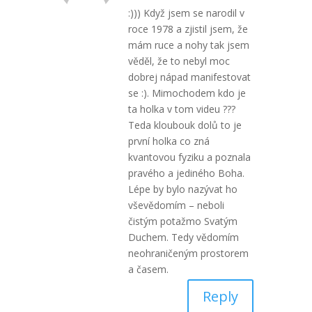
:))) Když jsem se narodil v
roce 1978 a zjistil jsem, že
mám ruce a nohy tak jsem
věděl, že to nebyl moc
dobrej nápad manifestovat
se :). Mimochodem kdo je
ta holka v tom videu ???
Teda kloubouk dolů to je
první holka co zná
kvantovou fyziku a poznala
pravého a jediného Boha.
Lépe by bylo nazývat ho
vševědomím – neboli
čistým potažmo Svatým
Duchem. Tedy vědomím
neohraničeným prostorem
a časem.
Reply