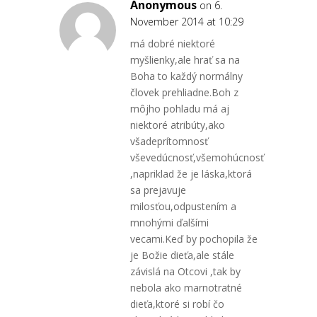
Anonymous
on 6.
November 2014 at 10:29
má dobré niektoré
myšlienky,ale hrať sa na
Boha to každý normálny
človek prehliadne.Boh z
môjho pohladu má aj
niektoré atribúty,ako
všadeprítomnosť
vševedúcnosť,všemohúcnosť
,napriklad že je láska,ktorá
sa prejavuje
milosťou,odpustením a
mnohými ďalšími
vecami.Keď by pochopila že
je Božie dieťa,ale stále
závislá na Otcovi ,tak by
nebola ako marnotratné
dieťa,ktoré si robí čo