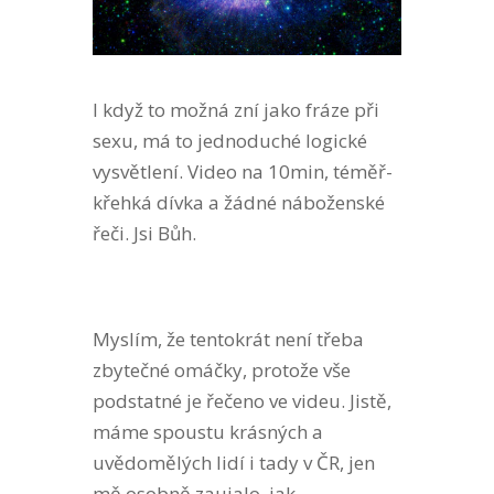
I když to možná zní jako fráze při
sexu, má to jednoduché logické
vysvětlení. Video na 10min, téměř-
křehká dívka a žádné náboženské
řeči. Jsi Bůh.
Myslím, že tentokrát není třeba
zbytečné omáčky, protože vše
podstatné je řečeno ve videu. Jistě,
máme spoustu krásných a
uvědomělých lidí i tady v ČR, jen
mě osobně zaujalo, jak