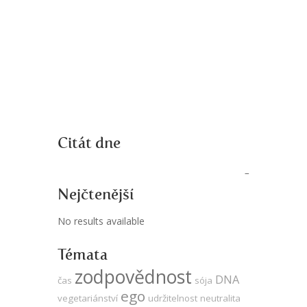
Citát dne
Nejčtenější
No results available
Témata
zodpovědnost
DNA
čas
sója
ego
vegetariánství
udržitelnost
neutralita