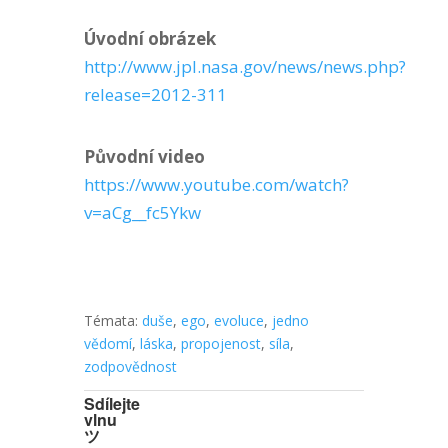
Úvodní obrázek
http://www.jpl.nasa.gov/news/news.php?
release=2012-311
Původní video
https://www.youtube.com/watch?
v=aCg__fc5Ykw
Témata:
duše
,
ego
,
evoluce
,
jedno
vědomí
,
láska
,
propojenost
,
síla
,
zodpovědnost
Sdílejte
vlnu
ツ