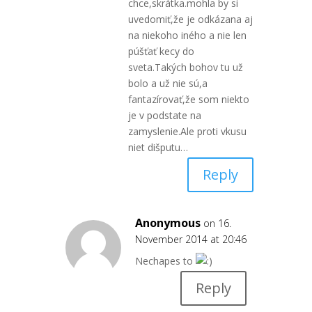
chce,skrátka.mohla by si
uvedomiť,že je odkázana aj
na niekoho iného a nie len
púšťať kecy do
sveta.Takých bohov tu už
bolo a už nie sú,a
fantazírovať,že som niekto
je v podstate na
zamyslenie.Ale proti vkusu
niet dišputu…
Reply
Anonymous
on 16.
November 2014 at 20:46
Nechapes to
Reply