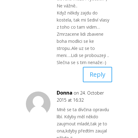
Ne vážně..
Když někdy zajdu do
kostela, tak mi šediví vlasy
z toho co tam vidim…
Zmrzacene lidi zbavene
boha modlici se ke
stropu..Ale uz se to
meni….Lidi se probouzeji ..
Slečna se s tim nenaže:-)
Reply
Donna
on 24. October
2015 at 16:32
Mně se ta dívčina opravdu
líbí. Kdyby měl někdo
zaujmout mladé,tak je to
ona,kdyby předtím zaujal
někdo ji.