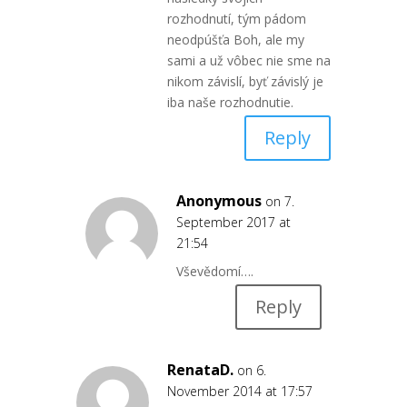
rozhodnutí, tým pádom
neodpúšťa Boh, ale my
sami a už vôbec nie sme na
nikom závislí, byť závislý je
iba naše rozhodnutie.
Reply
Anonymous
on 7.
September 2017 at
21:54
Vševědomí….
Reply
RenataD.
on 6.
November 2014 at 17:57