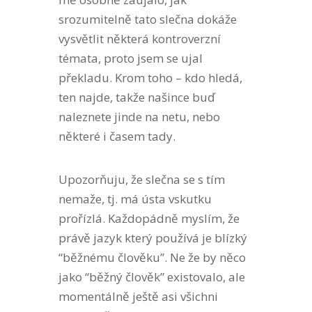
srozumitelně tato slečna dokáže
vysvětlit některá kontroverzní
témata, proto jsem se ujal
překladu. Krom toho – kdo hledá,
ten najde, takže našince buď
naleznete jinde na netu, nebo
některé i časem tady.
Upozorňuju, že slečna se s tím
nemaže, tj. má ústa vskutku
prořízlá. Každopádně myslím, že
právě jazyk který používá je blízký
“běžnému člověku”. Ne že by něco
jako “běžný člověk” existovalo, ale
momentálně ještě asi všichni