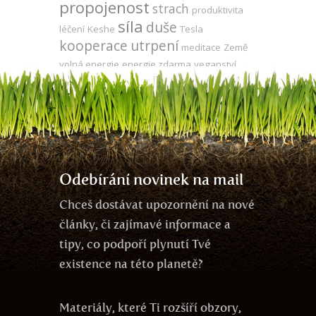
propojenost
strach
produktivita
síla
duše
léčení
Keshe
Tesla
kooperace
utrpení
meditace
Země
volná energie
energie zdarma
veganství
za oponou
přítomnost
komunikace
jedno vědomí
gmo
agrese
evoluce
vývoj
odlesňování
láska
zdraví
mysl
energie
Odebírání novinek na mail
Chceš dostávat upozornění na nové
články, či zajímavé informace a
tipy, co podpoří plynutí Tvé
existence na této planetě?
Materiály, které Ti rozšíří obzory,