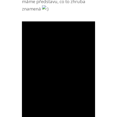
máme představu, co to zhruba
znamená