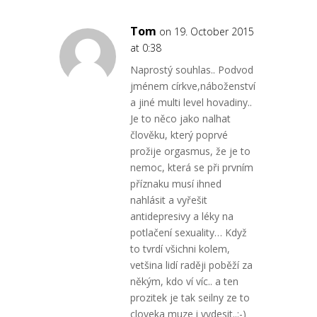
Tom
on 19. October 2015
at 0:38
Naprostý souhlas.. Podvod
jménem církve,náboženství
a jiné multi level hovadiny..
Je to něco jako nalhat
člověku, který poprvé
prožije orgasmus, že je to
nemoc, která se při prvním
příznaku musí ihned
nahlásit a vyřešit
antidepresivy a léky na
potlačení sexuality… Když
to tvrdí všichni kolem,
vetšina lidí raději poběží za
někým, kdo ví víc.. a ten
prozitek je tak seilny ze to
cloveka muze i vydesit..:-)