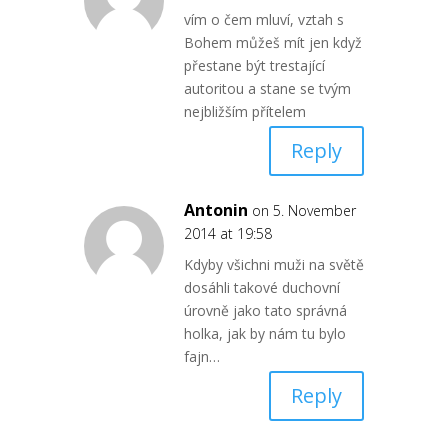
vím o čem mluví, vztah s
Bohem můžeš mít jen když
přestane být trestající
autoritou a stane se tvým
nejbližším přítelem
Reply
Antonin
on 5. November
2014 at 19:58
Kdyby všichni muži na světě
dosáhli takové duchovní
úrovně jako tato správná
holka, jak by nám tu bylo
fajn…
Reply