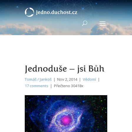
Jednoduše – jsi Bůh
Tomáš / Jankoš
| Nov 2, 2014 |
Vědomí
|
17 comments
| Přečteno 30418x