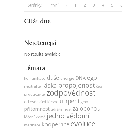
Stránky:
První
«
1
2
3
4
5
6
Citát dne
Nejčtenější
No results available
Témata
ego
duše
DNA
komunikace
energie
propojenost
láska
neutralita
čas
zodpovědnost
produktivita
utrpení
odlesňování
Keshe
gmo
za oponou
přítomnost
udržitelnost
jedno vědomí
léčení
Země
evoluce
kooperace
meditace