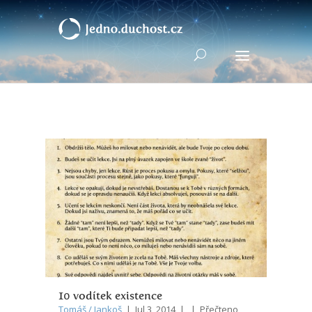
10 vodítek existence
Tomáš / Jankoš
| Jul 3, 2014 | | Přečteno