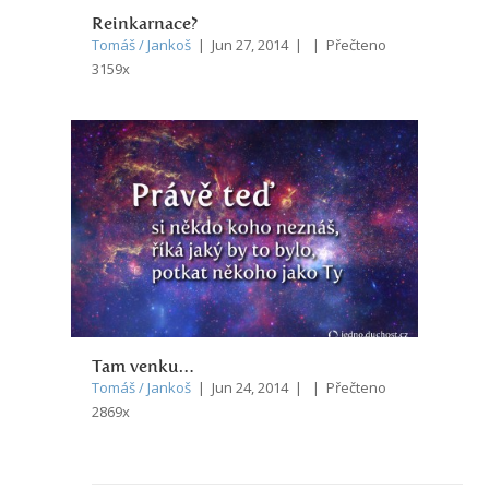
Reinkarnace?
Tomáš / Jankoš
| Jun 27, 2014 | | Přečteno
3159x
Tam venku…
Tomáš / Jankoš
| Jun 24, 2014 | | Přečteno
2869x