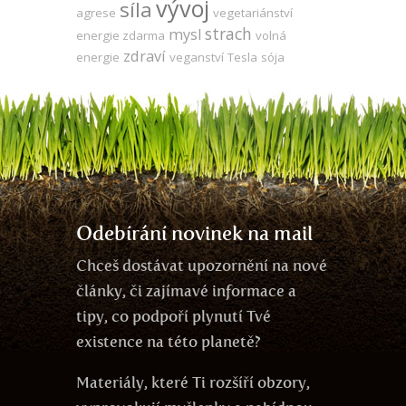
vývoj
síla
agrese
vegetariánství
strach
mysl
energie zdarma
volná
zdraví
energie
veganství
Tesla
sója
Odebírání novinek na mail
Chceš dostávat upozornění na nové
články, či zajímavé informace a
tipy, co podpoří plynutí Tvé
existence na této planetě?
Materiály, které Ti rozšíří obzory,