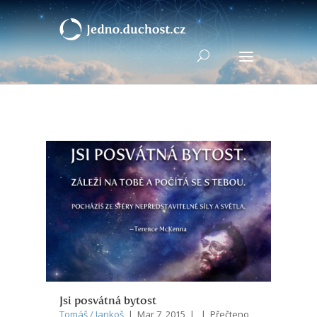
Jsi posvátná bytost
Tomáš / Jankoš
| Mar 7, 2015 | | Přečteno