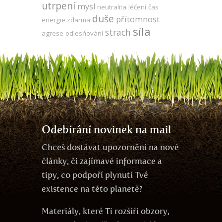
utrpení
mysl
neutralita
léčení
čas
duše
přítomnost
energie zdarma
síla
strach
agrese
odlesňování
Odebírání novinek na mail
Chceš dostávat upozornění na nové
články, či zajímavé informace a
tipy, co podpoří plynutí Tvé
existence na této planetě?
Materiály, které Ti rozšíří obzory,