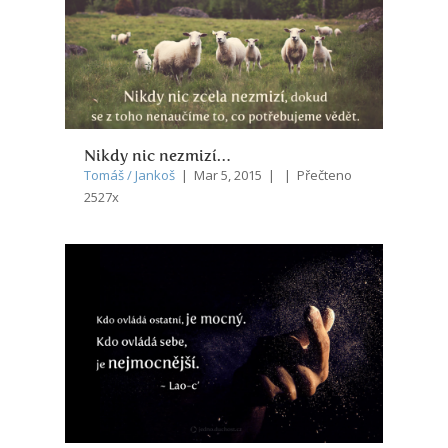
Nikdy nic nezmizí…
Tomáš / Jankoš
| Mar 5, 2015 | | Přečteno
2527x