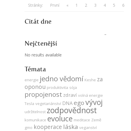
Stránky:
První
«
1
2
3
4
5
6
Citát dne
Nejčtenější
No results available
Témata
jedno vědomí
za
energie
Keshe
oponou
produktivita
sója
propojenost
zdraví
volná energie
vývoj
ego
DNA
Tesla
vegetariánství
zodpovědnost
udržitelnost
evoluce
komunikace
meditace
Země
láska
kooperace
gmo
veganství