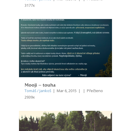
3177x
Mooji – touha
Tomáš / Jankoš
| Mar 6, 2015 | | Přečteno
2939x