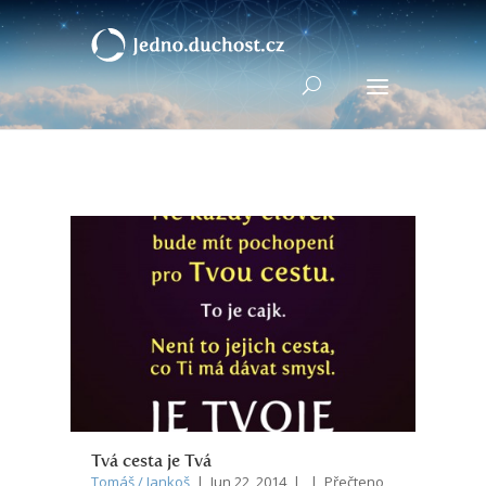
Tvá cesta je Tvá
Tomáš / Jankoš
| Jun 22, 2014 | | Přečteno