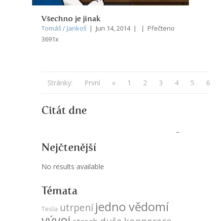
Všechno je jinak
Tomáš / Jankoš
| Jun 14, 2014 | | Přečteno
3691x
Stránky:
První
«
1
2
3
4
5
6
Citát dne
Nejčtenější
No results available
Témata
jedno vědomí
utrpení
Tesla
vývoj