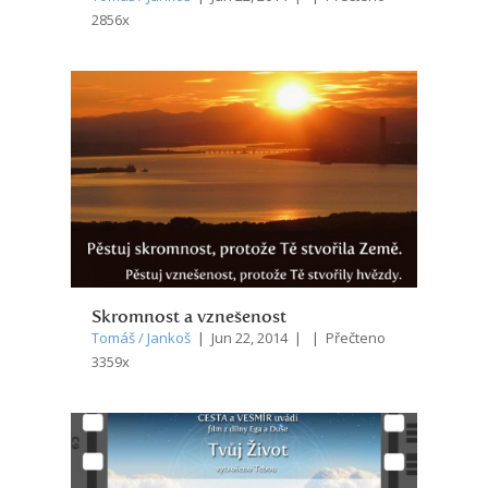
2856x
Skromnost a vznešenost
Tomáš / Jankoš
| Jun 22, 2014 | | Přečteno
3359x