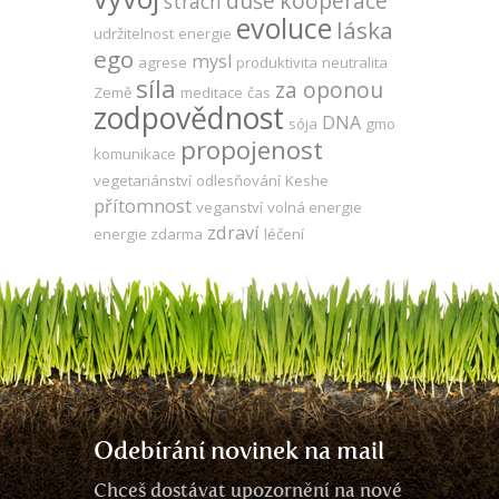
duše
kooperace
strach
evoluce
láska
udržitelnost
energie
ego
mysl
agrese
produktivita
neutralita
síla
za oponou
Země
meditace
čas
zodpovědnost
DNA
sója
gmo
propojenost
komunikace
vegetariánství
odlesňování
Keshe
přítomnost
veganství
volná energie
zdraví
energie zdarma
léčení
Odebírání novinek na mail
Chceš dostávat upozornění na nové