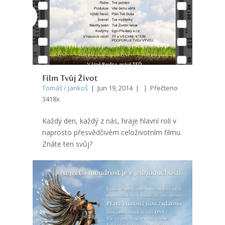
Film Tvůj Život
Tomáš / Jankoš
| Jun 19, 2014 | | Přečteno
3418x
Každý den, každý z nás, hraje hlavní rolí v
naprosto přesvědčivém celoživotním filmu.
Znáte ten svůj?