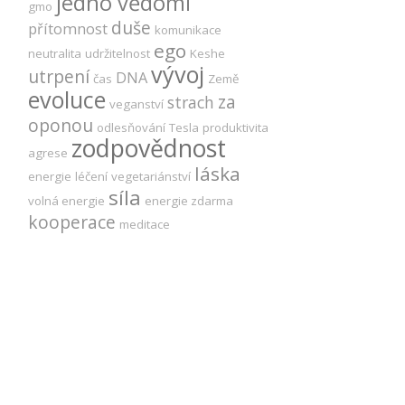
jedno vědomí
gmo
duše
přítomnost
komunikace
ego
neutralita
udržitelnost
Keshe
vývoj
utrpení
DNA
čas
Země
evoluce
za
strach
veganství
oponou
odlesňování
Tesla
produktivita
zodpovědnost
agrese
láska
energie
léčení
vegetariánství
síla
volná energie
energie zdarma
kooperace
meditace