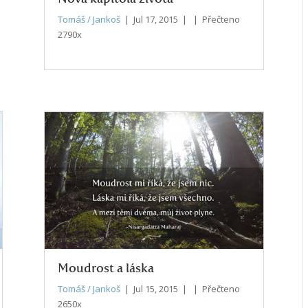
Tomáš / Jankoš
| Jul 17, 2015 | | Přečteno
2790x
Moudrost a láska
Tomáš / Jankoš
| Jul 15, 2015 | | Přečteno
2650x