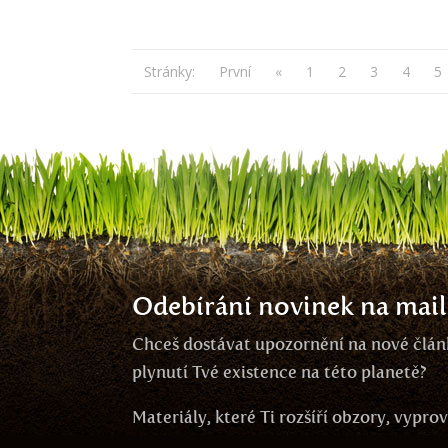
Stránky:
První
«
1
2
3
4
5
Odebírání novinek na mail
Chceš dostávat upozornění na nové článk
plynutí Tvé existence na této planetě?
Materiály, které Ti rozšíří obzory, vypr