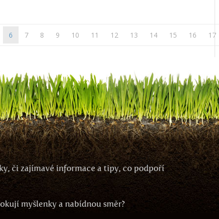
6
7
8
9
10
11
12
13
14
15
16
17
y, či zajímavé informace a tipy, co podpoří
ovokují myšlenky a nabídnou směr?