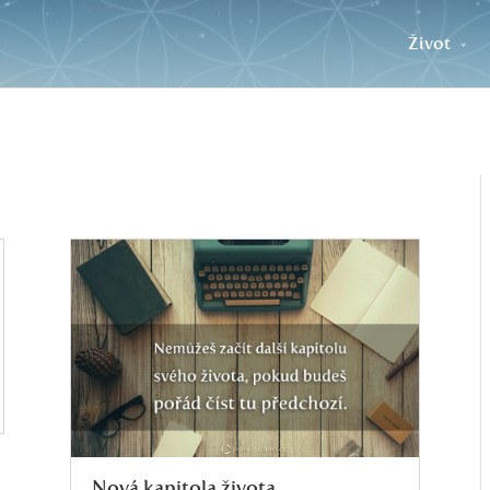
Život
Nová kapitola života