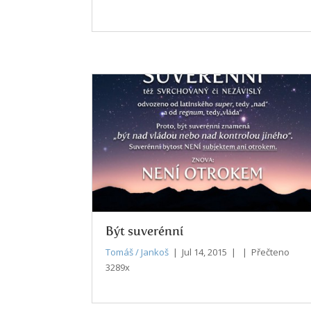
Být suverénní
Tomáš / Jankoš
| Jul 14, 2015 | | Přečteno
3289x