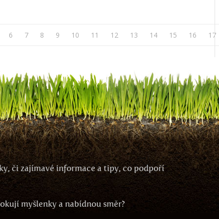
6
7
8
9
10
11
12
13
14
15
16
17
y, či zajímavé informace a tipy, co podpoří
ovokují myšlenky a nabídnou směr?