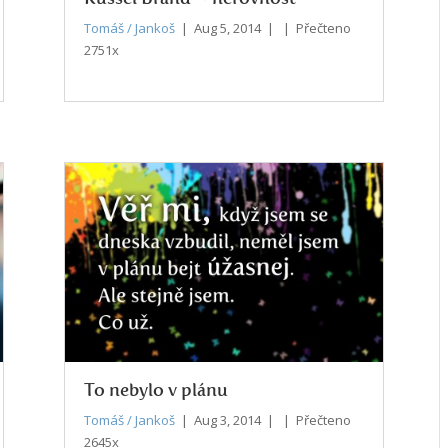
Tomáš / Jankoš
| Aug 5, 2014 | | Přečteno
2751x
To nebylo v plánu
Tomáš / Jankoš
| Aug 3, 2014 | | Přečteno
2645x