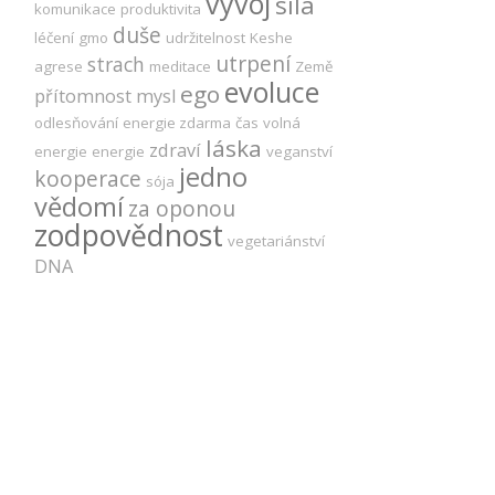
vývoj
síla
komunikace
produktivita
duše
léčení
gmo
udržitelnost
Keshe
utrpení
strach
agrese
meditace
Země
evoluce
ego
přítomnost
mysl
odlesňování
energie zdarma
čas
volná
láska
zdraví
energie
energie
veganství
jedno
kooperace
sója
vědomí
za oponou
zodpovědnost
vegetariánství
DNA