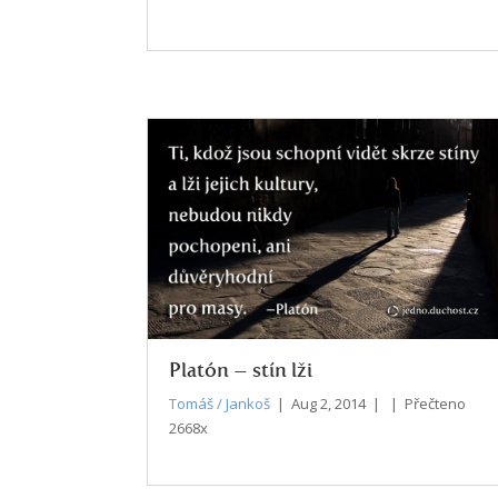
Platón – stín lži
Tomáš / Jankoš
| Aug 2, 2014 | | Přečteno
2668x