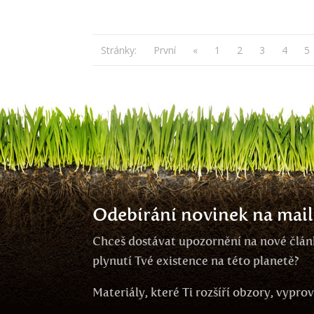
Stránky:
První
«
1
2
3
4
5
Odebírání novinek na mail
Chceš dostávat upozornění na nové článk
plynutí Tvé existence na této planetě?
Materiály, které Ti rozšíří obzory, vypr