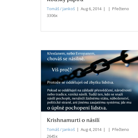
Tomáš / Jankoš
| Aug 6, 2014 | | Přečteno
3306x
Krishnamurti o násilí
Tomáš / Jankoš
| Aug 4, 2014 | | Přečteno
2645x