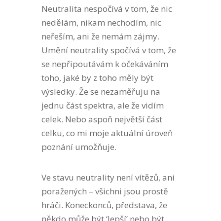
Neutralita nespočívá v tom, že nic
nedělám, nikam nechodím, nic
neřeším, ani že nemám zájmy.
Umění neutrality spočívá v tom, že
se nepřipoutávám k očekáváním
toho, jaké by z toho měly být
výsledky. Že se nezaměřuju na
jednu část spektra, ale že vidím
celek. Nebo aspoň největší část
celku, co mi moje aktuální úroveň
poznání umožňuje.
Ve stavu neutrality není vítězů, ani
poražených – všichni jsou prostě
hráči. Koneckonců, představa, že
někdo může být ‘lepší’ nebo být