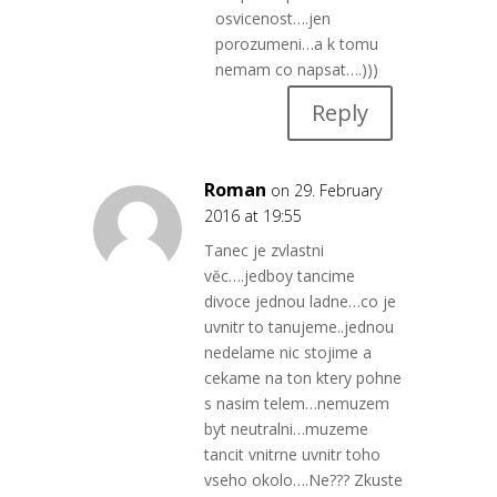
osvicenost….jen
porozumeni…a k tomu
nemam co napsat….)))
Reply
Roman
on 29. February
2016 at 19:55
Tanec je zvlastni
vĕc….jedboy tancime
divoce jednou ladne…co je
uvnitr to tanujeme..jednou
nedelame nic stojime a
cekame na ton ktery pohne
s nasim telem…nemuzem
byt neutralni…muzeme
tancit vnitrne uvnitr toho
vseho okolo….Ne??? Zkuste