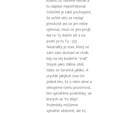
koleno už odřené neměl a
tu náplast nepotřeboval.
Důležité je také pochopení,
že určité věci se nedají
přeskočit ani se jim nelze
vyhnout, musí se jimi projít.
Ale to Ty dobře víš a na
psaní jsi tu Ty :-))))
Neutrality je stav, který se
sám sám dostaví ve chvíli,
kdy na něj budeme “zralí”.
Stejně jako zlátne obilí,
nebo se červená jablko. A
urychlit jakýkoli stav lze
jedině tím, že o něm víme a
věnujeme tomu pozornost,
tím vytváříme podmínky, ve
kterých se “to děje”.
Podmínky můžeme
vytvářet vědomě, ale to,