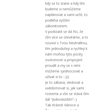
kdy se to stane a kdy tím
budeme si nemůžeme
naplánovat a sami určit, to
podléhá vyšším
zákonitostem.
V podstatě se dá říci, že
čím více se otevíráme, a to
souvisí s Tvou Neutralitou,
tím jednodušeji a rychleji k
nám mohou tyto pocity
osvícenosti a propojení
proudit a my se s nimi
můžeme sjednocovat a
užívat si to :-)))
Je to zábava, sledovat a
uvědomovat si, jak sami
rosteme a vše se stává čím
dál “Jednodušším”:-)
Tak Krásné Vánoce a