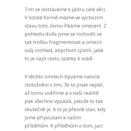
Tím se dostáváme k jádru celé věci.
V lidské formě máme ve výchozím
stavu toto, čemu říkáme omezení. Z
pohledu duše jsme se rozhodli se
tak trošku fragmentovat a omezit
svůj rozhled, abychom zjistili, jaké
to je najít cestu zpátky k sobě.
V těchto limitech býváme natolik
ztotožnění s tím, ‘že to jinak nejde’,
až tomu uvěříme a v naší realitě
pak všechno vypadá, jakože to tak
skutečně je. A to je přesně stav, kdy
jsme připoutaní k našim
příběhům. K příběhům o tom, jací