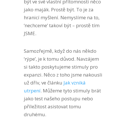
být ve své vlastní přítomnosti něco
jako maják. Prostě být. To je za
hranicí myšlení. Nemyslíme na to,
‘nechceme’ takoví být – prostě tím
JSME.
Samozřejmě, když do nás někdo
‘rýpe’, je k tomu důvod. Navzájem
si takto poskytujeme stimuly pro
expanzi. Něco z toho jsme nakousli
už dřív, ve článku
Jak vzniká
utrpení
. Můžeme tyto stimuly brát
jako test našeho postupu nebo
příležitost asistovat tomu
druhému.