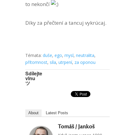
to nekončí
Díky za přečtení a tancuj vykrúcaj.
Témata:
duše
,
ego
,
mysl
,
neutralita
,
přítomnost
,
síla
,
utrpení
,
za oponou
Sdílejte
vlnu
ツ
About
Latest Posts
Tomáš / Jankoš