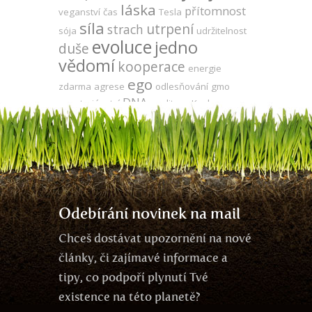
láska
přítomnost
veganství
čas
Tesla
síla
utrpení
strach
sója
udržitelnost
evoluce
jedno
duše
vědomí
kooperace
energie
ego
zdarma
agrese
odlesňování
gmo
DNA
vegetariánství
meditace
Keshe
produktivita
energie
zodpovědnost
mysl
propojenost
zdraví
volná energie
Země
komunikace
léčení
Odebírání novinek na mail
Chceš dostávat upozornění na nové
články, či zajímavé informace a
tipy, co podpoří plynutí Tvé
existence na této planetě?