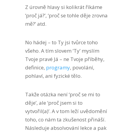
Z úrovně hlavy si kolikrát říkáme
‘proč já?’, ‘proč se tohle děje zrovna
mě?’ atd.
No hádej – to Ty jsi tvůrce toho
všeho. A tím slovem ‘Ty’ myslím
Tvoje pravé Já – ne Tvoje příběhy,
definice,
programy
, povolání,
pohlaví, ani fyzické tělo.
Takže otázka není ‘proč se mi to
děje’, ale ‘proč jsem si to
vytvořil(a)’. A v tom leží uvědomění
toho, co nám ta zkušenost přináší.
Následuje absolvování lekce a pak