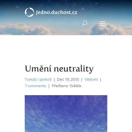
Umění neutrality
Tomáš / Jankoš
| Dec 19, 2015 |
Vědomí
|
7 comments
| Přečteno 15460x