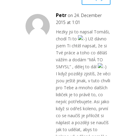
Petr
on 24. December
2015 at 1:01
Hezky jsi to napsal Tomáši,
chodí Ti to
Už dávno
jsem Ti chtěl napsat, že si
Tvé práce a toho co děláš
vážím a dodám “MÁ TO
SMYSL” , dělej to dál
I když později zjistíš, že věci
jsou ještě jinak, v tuto chvíli
pro Tebe a mnoho dalších
lidiček je to právě to, co
nejvíc potřebujete. Asi jako
když si odřeš koleno, první
co se naučíš je přiložit si
náplast a později se naučíš
jak to udělat, abys to