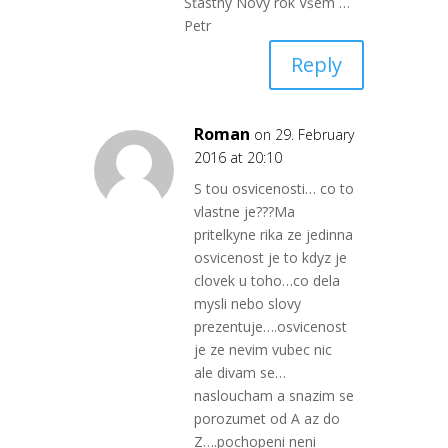
Šťastný Nový rok Všem …
Petr
Reply
Roman
on 29. February
2016 at 20:10
S tou osvicenosti… co to
vlastne je???Ma
pritelkyne rika ze jedinna
osvicenost je to kdyz je
clovek u toho…co dela
mysli nebo slovy
prezentuje….osvicenost
je ze nevim vubec nic
ale divam se…
nasloucham a snazim se
porozumet od A az do
Z….pochopeni neni