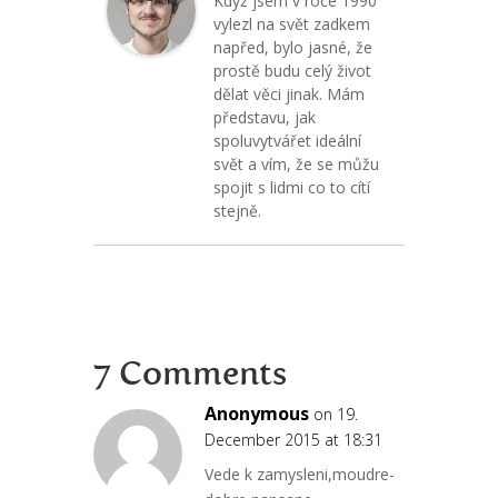
Když jsem v roce 1990
vylezl na svět zadkem
napřed, bylo jasné, že
prostě budu celý život
dělat věci jinak. Mám
představu, jak
spoluvytvářet ideální
svět a vím, že se můžu
spojit s lidmi co to cítí
stejně.
7 Comments
Anonymous
on 19.
December 2015 at 18:31
Vede k zamysleni,moudre-