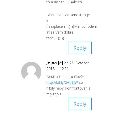
to a uvidite….)))Ale co.
Blablabla….zkusenost ta je
k
nezaplaceni….))))Mimochodem
at se Vam dobre
tanci….)))))
Reply
Jejna jej
on 25. October
2018 at 12:31
Neutralita je pro člověka:
http://bit.ly/2AfrSJW
co
nikdy nebyl konfrontován s
realitaou
Reply