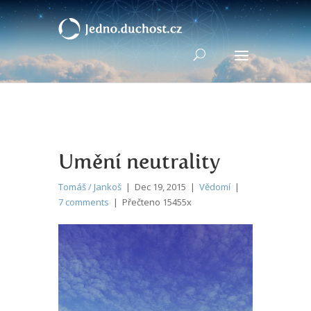
Umění neutrality
Tomáš / Jankoš
| Dec 19, 2015 |
Vědomí
|
7 comments
| Přečteno 15455x