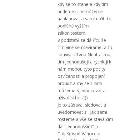
kdy se to stane a kdy tím
budeme si nemůžeme
naplánovat a sami určit, to
podléhá vyšším
zákonitostem.
V podstatě se dá říci, že
čím více se otevíráme, a to
souvisí s Tvou Neutralitou,
tím jednodušeji a rychleji k
nám mohou tyto pocity
osvícenosti a propojení
proudit a my se s nimi
můžeme sjednocovat a
užívat si to :-)))
Je to zábava, sledovat a
uvědomovat si, jak sami
rosteme a vše se stává čím
dál “Jednodušším”:-)
Tak Krásné Vánoce a