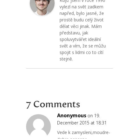
Když jsem v roce 1990
vylezl na svět zadkem
napřed, bylo jasné, že
prostě budu celý život
dělat věci jinak. Mám
představu, jak
spoluvytvářet ideální
svět a vím, že se můžu
spojit s lidmi co to cítí
stejně.
7 Comments
Anonymous
on 19.
December 2015 at 18:31
Vede k zamysleni,moudre-