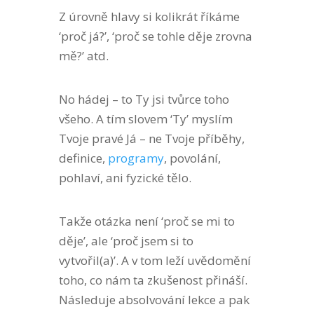
Z úrovně hlavy si kolikrát říkáme
‘proč já?’, ‘proč se tohle děje zrovna
mě?’ atd.
No hádej – to Ty jsi tvůrce toho
všeho. A tím slovem ‘Ty’ myslím
Tvoje pravé Já – ne Tvoje příběhy,
definice,
programy
, povolání,
pohlaví, ani fyzické tělo.
Takže otázka není ‘proč se mi to
děje’, ale ‘proč jsem si to
vytvořil(a)’. A v tom leží uvědomění
toho, co nám ta zkušenost přináší.
Následuje absolvování lekce a pak