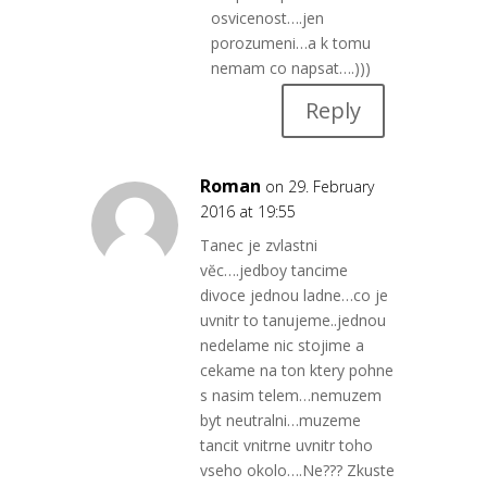
osvicenost….jen
porozumeni…a k tomu
nemam co napsat….)))
Reply
Roman
on 29. February
2016 at 19:55
Tanec je zvlastni
vĕc….jedboy tancime
divoce jednou ladne…co je
uvnitr to tanujeme..jednou
nedelame nic stojime a
cekame na ton ktery pohne
s nasim telem…nemuzem
byt neutralni…muzeme
tancit vnitrne uvnitr toho
vseho okolo….Ne??? Zkuste