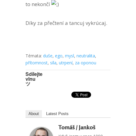
to nekončí
Díky za přečtení a tancuj vykrúcaj.
Témata:
duše
,
ego
,
mysl
,
neutralita
,
přítomnost
,
síla
,
utrpení
,
za oponou
Sdílejte
vlnu
ツ
About
Latest Posts
Tomáš / Jankoš