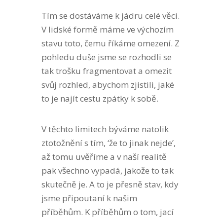
Tím se dostáváme k jádru celé věci.
V lidské formě máme ve výchozím
stavu toto, čemu říkáme omezení. Z
pohledu duše jsme se rozhodli se
tak trošku fragmentovat a omezit
svůj rozhled, abychom zjistili, jaké
to je najít cestu zpátky k sobě.
V těchto limitech býváme natolik
ztotožnění s tím, ‘že to jinak nejde’,
až tomu uvěříme a v naší realitě
pak všechno vypadá, jakože to tak
skutečně je. A to je přesně stav, kdy
jsme připoutaní k našim
příběhům. K příběhům o tom, jací