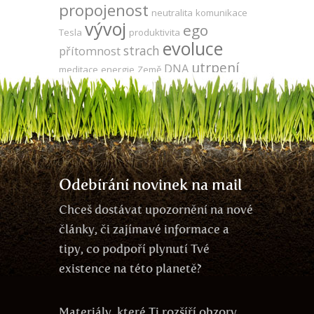
propojenost
neutralita
komunikace
vývoj
ego
Tesla
produktivita
evoluce
strach
přítomnost
utrpení
DNA
meditace
energie
Země
zodpovědnost
zdraví
energie
síla
zdarma
čas
udržitelnost
kooperace
vegetariánství
odlesňování
jedno vědomí
láska
veganství
Odebírání novinek na mail
Chceš dostávat upozornění na nové
články, či zajímavé informace a
tipy, co podpoří plynutí Tvé
existence na této planetě?
Materiály, které Ti rozšíří obzory,