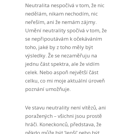
Neutralita nespočívá v tom, že nic
nedělám, nikam nechodím, nic
neřeším, ani že nemám zájmy.
Umění neutrality spočívá v tom, že
se nepřipoutávám k očekáváním
toho, jaké by z toho měly být
výsledky. Že se nezaměřuju na
jednu část spektra, ale že vidím
celek. Nebo aspoň největší část
celku, co mi moje aktuální úroveň
poznání umožňuje.
Ve stavu neutrality není vítězů, ani
poražených – všichni jsou prostě
hráči. Koneckonců, představa, že
někdo může být ‘lepší’ nebo být