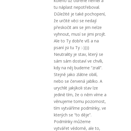
koleno už odřené neměl a
tu náplast nepotřeboval.
Důležité je také pochopení,
že určité věci se nedají
přeskočit ani se jim nelze
vyhnout, musí se jimi projít.
Ale to Ty dobře víš a na
psaní jsi tu Ty :-))))
Neutrality je stav, který se
sám sám dostaví ve chvíli,
kdy na něj budeme “zralí”.
Stejně jako zlátne obilí,
nebo se červená jablko. A
urychlit jakýkoli stav lze
jedině tím, že o něm víme a
věnujeme tomu pozornost,
tím vytváříme podmínky, ve
kterých se “to děje”.
Podmínky můžeme
vytvářet vědomě, ale to,