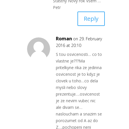
Šťastný Nový rok Všem …
Petr
Reply
Roman
on 29. February
2016 at 20:10
S tou osvicenosti… co to
vlastne je???Ma
pritelkyne rika ze jedinna
osvicenost je to kdyz je
clovek u toho…co dela
mysli nebo slovy
prezentuje….osvicenost
je ze nevim vubec nic
ale divam se…
nasloucham a snazim se
porozumet od A az do
Z….pochopeni neni