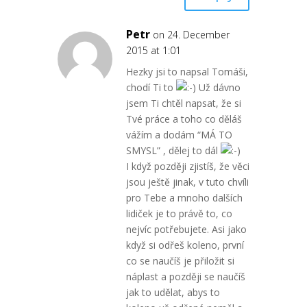
Petr
on 24. December
2015 at 1:01
Hezky jsi to napsal Tomáši,
chodí Ti to
Už dávno
jsem Ti chtěl napsat, že si
Tvé práce a toho co děláš
vážím a dodám “MÁ TO
SMYSL” , dělej to dál
I když později zjistíš, že věci
jsou ještě jinak, v tuto chvíli
pro Tebe a mnoho dalších
lidiček je to právě to, co
nejvíc potřebujete. Asi jako
když si odřeš koleno, první
co se naučíš je přiložit si
náplast a později se naučíš
jak to udělat, abys to