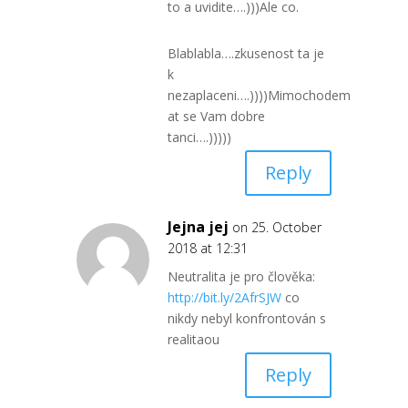
to a uvidite….)))Ale co.
Blablabla….zkusenost ta je
k
nezaplaceni….))))Mimochodem
at se Vam dobre
tanci….)))))
Reply
Jejna jej
on 25. October
2018 at 12:31
Neutralita je pro člověka:
http://bit.ly/2AfrSJW
co
nikdy nebyl konfrontován s
realitaou
Reply