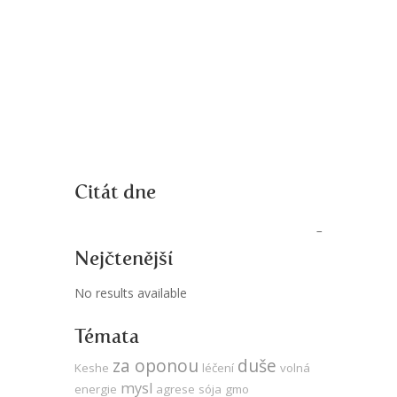
Citát dne
Nejčtenější
No results available
Témata
za oponou
duše
Keshe
léčení
volná
mysl
energie
agrese
sója
gmo