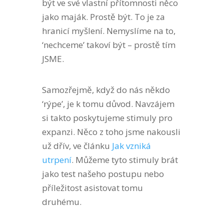
být ve své vlastní přítomnosti něco
jako maják. Prostě být. To je za
hranicí myšlení. Nemyslíme na to,
‘nechceme’ takoví být – prostě tím
JSME.
Samozřejmě, když do nás někdo
‘rýpe’, je k tomu důvod. Navzájem
si takto poskytujeme stimuly pro
expanzi. Něco z toho jsme nakousli
už dřív, ve článku
Jak vzniká
utrpení
. Můžeme tyto stimuly brát
jako test našeho postupu nebo
příležitost asistovat tomu
druhému.