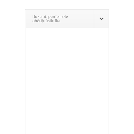
Iluze utrpení a role
oběti/násilníka