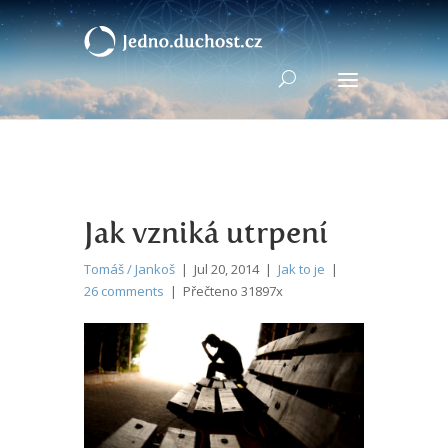
Jak vzniká utrpení
Tomáš / Jankoš
| Jul 20, 2014 |
Jak to je
|
26 comments
| Přečteno 31897x