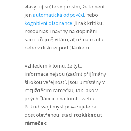
vlasy, ujistěte se prosím, že to není
jen
automatická odpověď
, nebo
kognitivní disonance
. Jinak kritiku,
nesouhlas i návrhy na doplnění
samozřejmě vítám, ať už na mailu
nebo v diskuzi pod článkem.
Vzhledem k tomu, že tyto
informace nejsou (zatím) přijímány
širokou veřejností, jsou umístěny v
rozjížděcím rámečku, tak jako v
jiných článcích na tomto webu.
Pokud svoji mysl považujete za
dost otevřenou, stačí
rozkliknout
rámeček
: