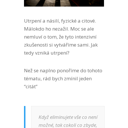
Utrpení a násilí, fyzické a citové.
Málokdo ho nezažil. Moc se ale
nemluví o tom, že tyto intenzivní
zkušenosti si vytváříme sami. Jak
tedy vzniká utrpení?
Než se naplno ponoříme do tohoto
tématu, rád bych zmínil jeden
“citát”
Když eliminujete vše co není
možné, tak cokoli co zbyde,