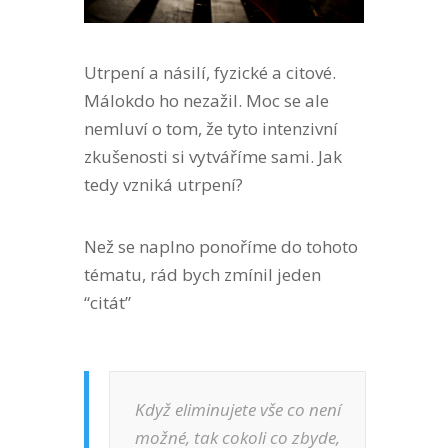
Utrpení a násilí, fyzické a citové.
Málokdo ho nezažil. Moc se ale
nemluví o tom, že tyto intenzivní
zkušenosti si vytváříme sami. Jak
tedy vzniká utrpení?
Než se naplno ponoříme do tohoto
tématu, rád bych zmínil jeden
“citát”
Když eliminujete vše co není
možné, tak cokoli co zbyde,