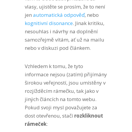
vlasy, ujistěte se prosím, že to není
jen
automatická odpověď
, nebo
kognitivní disonance
. Jinak kritiku,
nesouhlas i návrhy na doplnění
samozřejmě vítám, ať už na mailu
nebo v diskuzi pod článkem.
Vzhledem k tomu, že tyto
informace nejsou (zatím) přijímány
širokou veřejností, jsou umístěny v
rozjížděcím rámečku, tak jako v
jiných článcích na tomto webu.
Pokud svoji mysl považujete za
dost otevřenou, stačí
rozkliknout
rámeček
: