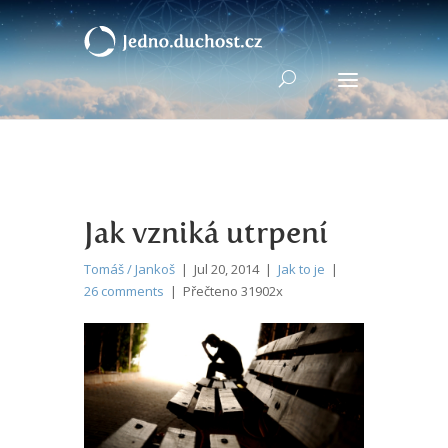
Jak vzniká utrpení
Tomáš / Jankoš
| Jul 20, 2014 |
Jak to je
|
26 comments
| Přečteno 31902x