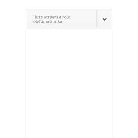
Iluze utrpení a role
oběti/násilníka