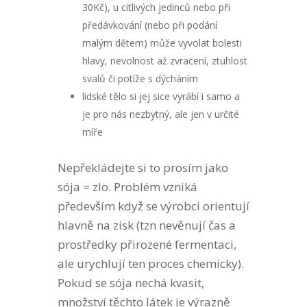
30Kč), u citlivých jedinců nebo při
předávkování (nebo při podání
malým dětem) může vyvolat bolesti
hlavy, nevolnost až zvracení, ztuhlost
svalů či potíže s dýcháním
lidské tělo si jej sice vyrábí i samo a
je pro nás nezbytný, ale jen v určité
míře
Nepřekládejte si to prosím jako
sója = zlo. Problém vzniká
především když se výrobci orientují
hlavně na zisk (tzn nevěnují čas a
prostředky přirozené fermentaci,
ale urychlují ten proces chemicky).
Pokud se sója nechá kvasit,
množství těchto látek je výrazně