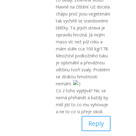
hlavně na čištění. Už docela
chápu proč jsou vegeteriáni
tak vychrtlí se srandovními
tělíčky. Ta jejich strava je
opravdu hrozná. Já nejím
maso víc než půl roku a
mám stále cca 100 kg/178.
Množství podkožního tuku
je optimální a převážnou
většinu tvoří svaly. Problém
se ztrátou hmotnosti
nemám.
Co z toho vyplývá? Nic se
nemá přehánět a každý by
měl jíst to co mu vyhovuje
a ne to co si přeje okolí.
Reply