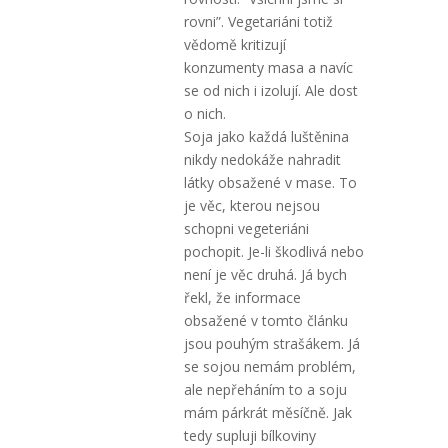
rovni”. Vegetariáni totiž
vědomě kritizují
konzumenty masa a navíc
se od nich i izolují. Ale dost
o nich.
Soja jako každá luštěnina
nikdy nedokáže nahradit
látky obsažené v mase. To
je věc, kterou nejsou
schopni vegeteriáni
pochopit. Je-li škodlivá nebo
není je věc druhá. Já bych
řekl, že informace
obsažené v tomto článku
jsou pouhým strašákem. Já
se sojou nemám problém,
ale nepřeháním to a soju
mám párkrát měsíčně. Jak
tedy supluji bílkoviny