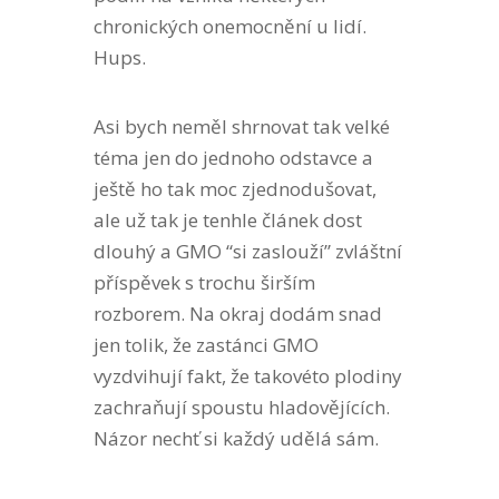
chronických onemocnění u lidí.
Hups.
Asi bych neměl shrnovat tak velké
téma jen do jednoho odstavce a
ještě ho tak moc zjednodušovat,
ale už tak je tenhle článek dost
dlouhý a GMO “si zaslouží” zvláštní
příspěvek s trochu širším
rozborem. Na okraj dodám snad
jen tolik, že zastánci GMO
vyzdvihují fakt, že takovéto plodiny
zachraňují spoustu hladovějících.
Názor nechť si každý udělá sám.