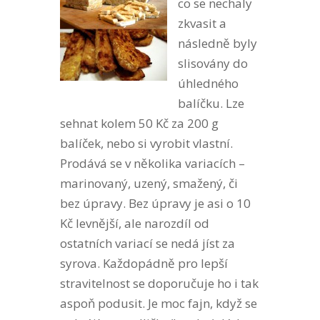
co se nechaly
zkvasit a
následně byly
slisovány do
úhledného
balíčku. Lze
sehnat kolem 50 Kč za 200 g
balíček, nebo si vyrobit vlastní.
Prodává se v několika variacích –
marinovaný, uzený, smažený, či
bez úpravy. Bez úpravy je asi o 10
Kč levnější, ale narozdíl od
ostatních variací se nedá jíst za
syrova. Každopádně pro lepší
stravitelnost se doporučuje ho i tak
aspoň podusit. Je moc fajn, když se