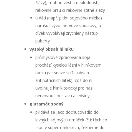
žlázy), mohou vést k neplodnosti,
rakovině prsu či rakovině štítné žlázy
u dětí (např. pitím sojového mléka)
narušují vývoj nervové soustavy, u
dívek vyvolávají zrychlený nástup
puberty
vysoký obsah hliníku
průmyslově zpracovaná sója
prochází kyselou lázní v hliníkovém
tanku (ve snaze snížit obsah
antinutričních látek), což do ní
uvolňuje hliník toxický pro naši
nervovou soustavu a ledviny
glutamát sodný
přidává se jako dochucovadlo do
levných sójových omáček (čti: těch co
jsou v supermarketech, řekněme do