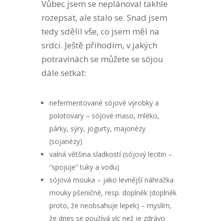
Vůbec jsem se neplánoval takhle
rozepsat, ale stalo se. Snad jsem
tedy sdělil vše, co jsem měl na
srdci. Ještě přihodím, v jakých
potravinách se můžete se sójou
dále setkat:
nefermentované sójové výrobky a
polotovary – sójové maso, mléko,
párky, sýry, jogurty, majonézy
(sojanézy)
valná většina sladkostí (sójový lecitin –
“spojuje” tuky a vodu)
sójová mouka – jako levnější náhražka
mouky pšeničné, resp. doplněk (doplněk
proto, že neobsahuje lepek) – myslím,
že dnes se používá víc než je zdrávo