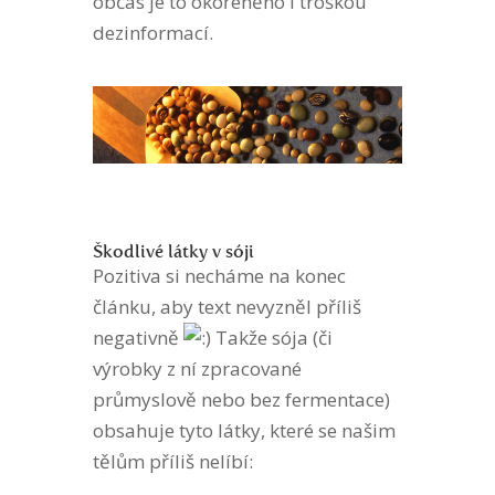
občas je to okořeněno i troškou
dezinformací.
Škodlivé látky v sóji
Pozitiva si necháme na konec
článku, aby text nevyzněl příliš
negativně
Takže sója (či
výrobky z ní zpracované
průmyslově nebo bez fermentace)
obsahuje tyto látky, které se našim
tělům příliš nelíbí: