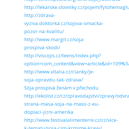
http://lekarske.slovniky.cz/pojem/fytohemaglu
http://zdrava-
vyziva.doktorka.cz/sojova-omacka-
pozor-na-kvalitu/
http://www.margit.cz/soja-
prospiva-skodi/
http://viscojis.cz/teens/index.php?
option=com_content&view=article&id=109%
http://www.vitalia.cz/clanky/je-
soja-opravdu-tak-zdrava/
Sója prospívá ženám v přechodu
http://ekolist.cz/cz/zpravodajstvi/zpravy/odvr
strana-masa-soja-na-maso-z-eu-
doplaci-jizni-amerika
http://www.festivalalimenterre.cz/cz/vice-
k-tematu/soja-cim-krmime-kravy/