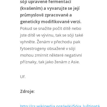
sóji upravené fermentací
(kvašením) a vyvarujte se její
průmyslově zpracované a
geneticky modifikované verzi.
Pokud se snažíte počít dítě nebo
jste dítě ve vývinu, tak se sóji také
vyhněte. Ženám v přechodu pak
fytoestrogeny obsažené v sóji
mohou zmírnit některé negativní
příznaky, tak jako ženám z Asie.
Uf.
Zdroje:
http://cs.wikipedia.org/wiki/Sója_luštinatá