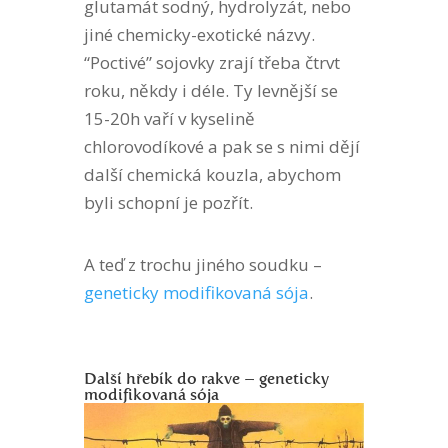
glutamát sodný, hydrolyzát, nebo
jiné chemicky-exotické názvy.
“Poctivé” sojovky zrají třeba čtrvt
roku, někdy i déle. Ty levnější se
15-20h vaří v kyselině
chlorovodíkové a pak se s nimi dějí
další chemická kouzla, abychom
byli schopní je pozřít.
A teď z trochu jiného soudku –
geneticky modifikovaná sója
.
Další hřebík do rakve – geneticky
modifikovaná sója