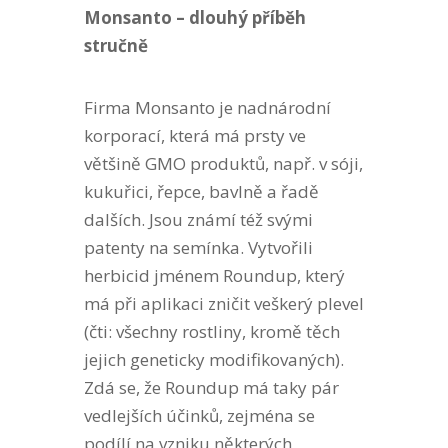
Monsanto – dlouhý příběh
stručně
Firma Monsanto je nadnárodní
korporací, která má prsty ve
většině GMO produktů, např. v sóji,
kukuřici, řepce, bavlně a řadě
dalších. Jsou známí též svými
patenty na semínka. Vytvořili
herbicid jménem Roundup, který
má při aplikaci zničit veškerý plevel
(čti: všechny rostliny, kromě těch
jejich geneticky modifikovaných).
Zdá se, že Roundup má taky pár
vedlejších účinků, zejména se
podílí na vzniku některých