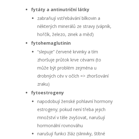
fytáty a antinutriční látky
zabraňují vstřebávání bílkovin a
některých minerálů ze stravy (vápník,
hořčík, železo, zinek a měď)
fytohemaglutinin
“slepuje” červené krvinky a tím
zhoršuje průtok krve cévami (to
může být problém zejména u
drobných cév v očích => zhoršování
zraku)
fytoestrogeny
napodobují ženské pohlavní hormony
estrogeny; pokud není třeba jejich
množství v těle zvyšovat, narušují
hormonální rovnováhu
narušují funkci žláz (slinivky, štítné