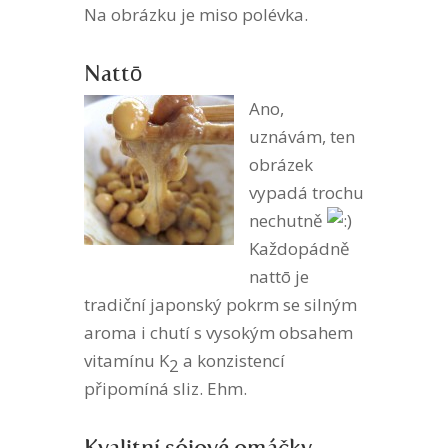
Na obrázku je miso polévka.
Nattō
Ano,
uznávám, ten
obrázek
vypadá trochu
nechutně
Každopádně
nattō je
tradiční japonský pokrm se silným
aroma i chutí s vysokým obsahem
vitamínu K
a konzistencí
2
připomíná sliz. Ehm.
Kvalitní sójové omáčky