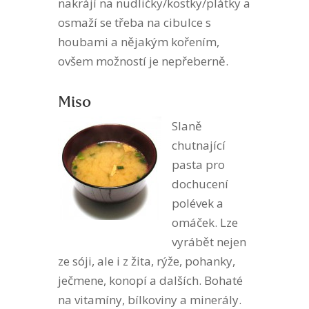
nakrájí na nudličky/kostky/plátky a
osmaží se třeba na cibulce s
houbami a nějakým kořením,
ovšem možností je nepřeberně.
Miso
Slaně
chutnající
pasta pro
dochucení
polévek a
omáček. Lze
vyrábět nejen
ze sóji, ale i z žita, rýže, pohanky,
ječmene, konopí a dalších. Bohaté
na vitamíny, bílkoviny a minerály.