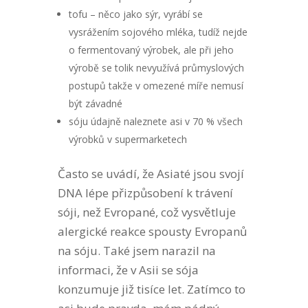
tofu – něco jako sýr, vyrábí se
vysrážením sojového mléka, tudíž nejde
o fermentovaný výrobek, ale při jeho
výrobě se tolik nevyužívá průmyslových
postupů takže v omezené míře nemusí
být závadné
sóju údajně naleznete asi v 70 % všech
výrobků v supermarketech
Často se uvádí, že Asiaté jsou svojí
DNA lépe přizpůsobení k trávení
sóji, než Evropané, což vysvětluje
alergické reakce spousty Evropanů
na sóju. Také jsem narazil na
informaci, že v Asii se sója
konzumuje již tisíce let. Zatímco to