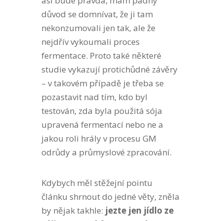
asi bude pravda, mám pádný
důvod se domnívat, že ji tam
nekonzumovali jen tak, ale že
nejdřív vykoumali proces
fermentace. Proto také některé
studie vykazují protichůdné závěry
– v takovém případě je třeba se
pozastavit nad tím, kdo byl
testován, zda byla použitá sója
upravená fermentací nebo ne a
jakou roli hrály v procesu GM
odrůdy a průmyslové zpracování.
Kdybych měl stěžejní pointu
článku shrnout do jedné věty, zněla
by nějak takhle:
jezte jen jídlo ze