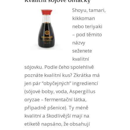
Shoyu, tamari,
kikkoman
nebo teriyaki
– pod těmito
názvy
seženete
kvalitní
sójovku. Podle čeho spolehlivě
poznáte kvalitní kus? Zkrátka má
jen pár “obyčejných” ingrediencí
(sójové boby, voda, Aspergillus
oryzae – fermentační látka,
případně pšenice). Ty méně
kvalitní a škodlivější mají na
etiketě napsáno, že obsahují