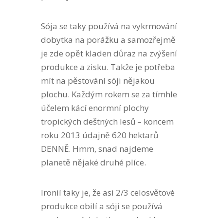
Sója se taky používá na vykrmování
dobytka na porážku a samozřejmě
je zde opět kladen důraz na zvýšení
produkce a zisku. Takže je potřeba
mít na pěstování sóji nějakou
plochu. Každým rokem se za tímhle
účelem kácí enormní plochy
tropických deštných lesů – koncem
roku 2013 údajně 620 hektarů
DENNĚ. Hmm, snad najdeme
planetě nějaké druhé plíce.
Ironií taky je, že asi 2/3 celosvětové
produkce obilí a sóji se používá