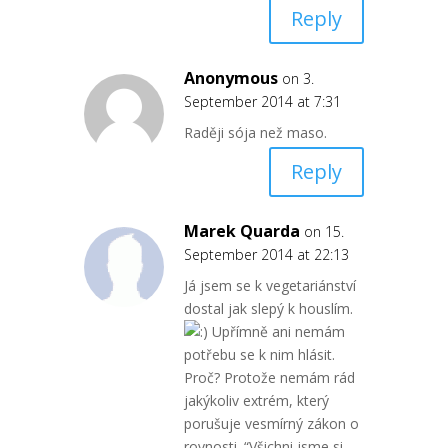
Reply
Anonymous
on 3.
September 2014 at 7:31
Raději sója než maso.
Reply
Marek Quarda
on 15.
September 2014 at 22:13
Já jsem se k vegetariánství
dostal jak slepý k houslím.
Upřímně ani nemám
potřebu se k nim hlásit.
Proč? Protože nemám rád
jakýkoliv extrém, který
porušuje vesmírný zákon o
rovnosti. “Všichni jsme si