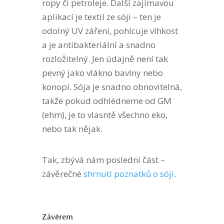
ropy či petroleje. Další zajímavou
aplikací je textil ze sóji – ten je
odolný UV záření, pohlcuje vlhkost
a je antibakteriální a snadno
rozložitelný. Jen údajně není tak
pevný jako vlákno bavlny nebo
konopí. Sója je snadno obnovitelná,
takže pokud odhlédneme od GM
(ehm), je to vlasntě všechno eko,
nebo tak nějak.
Tak, zbývá nám poslední část –
závěrečné
shrnutí poznatků o sóji
.
Závěrem