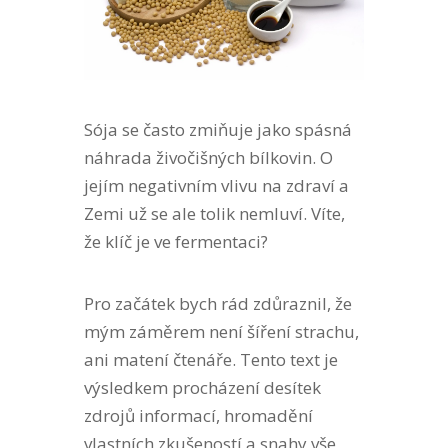
Sója se často zmiňuje jako spásná
náhrada živočišných bílkovin. O
jejím negativním vlivu na zdraví a
Zemi už se ale tolik nemluví. Víte,
že klíč je ve fermentaci?
Pro začátek bych rád zdůraznil, že
mým záměrem není šíření strachu,
ani matení čtenáře. Tento text je
výsledkem procházení desítek
zdrojů informací, hromadění
vlastních zkušeností a snahy vše