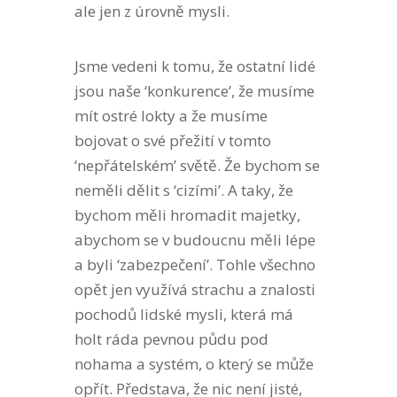
ale jen z úrovně mysli.
Jsme vedeni k tomu, že ostatní lidé
jsou naše ‘konkurence’, že musíme
mít ostré lokty a že musíme
bojovat o své přežití v tomto
‘nepřátelském’ světě. Že bychom se
neměli dělit s ‘cizími’. A taky, že
bychom měli hromadit majetky,
abychom se v budoucnu měli lépe
a byli ‘zabezpečení’. Tohle všechno
opět jen využívá strachu a znalosti
pochodů lidské mysli, která má
holt ráda pevnou půdu pod
nohama a systém, o který se může
opřít. Představa, že nic není jisté,