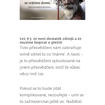
Lež #3: že není dostatek zdrojů a že
musíme bojovat o přežití
Toto přesvědčení nám zabraňuje
volně sdílet to co ‘máme’. A navíc –
je to přesvědčení vybudované na
jiném přesvědčení, totiž že vůbec
něco ‘mít’ lze.
Pokud se to bude zdát
komplikované, nezoufejte – umí se
to začmodrchat ještě víc. Naštěstí