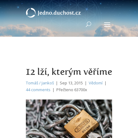
12 lží, kterým věříme
Tomáš / Jankoš
| Sep 13, 2015 |
Vědomí
|
44 comments
| Přečteno 63700x