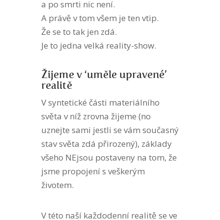
a po smrti nic není.
A právě v tom všem je ten vtip.
Že se to tak jen zdá.
Je to jedna velká reality-show.
Žijeme v ‘uměle upravené’
realitě
V syntetické části materiálního
světa v níž zrovna žijeme (no
uznejte sami jestli se vám současný
stav světa zdá přirozený), základy
všeho NEjsou postaveny na tom, že
jsme propojení s veškerým
životem.
V této naší každodenní realitě se ve