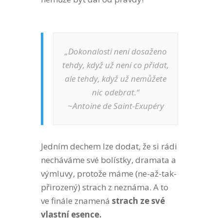
„Dokonalosti není dosaženo
tehdy, když už není co přidat,
ale tehdy, když už nemůžete
nic odebrat.“
~Antoine de Saint-Exupéry
Jedním dechem lze dodat, že si rádi
necháváme své bolístky, dramata a
výmluvy, protože máme (ne-až-tak-
přirozený) strach z neznáma. A to
ve finále znamená
strach ze své
vlastní esence.