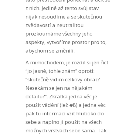
z nich. Jedině až tento svůj stav
nijak nesoudíme a se skutečnou
zvědavostí a neutralitou
prozkoumáme všechny jeho
aspekty, vytvoříme prostor pro to,
abychom se změnili.
A mimochodem, je rozdíl si jen říct:
“jo jasně, tohle znám” oproti:
“skutečně vidím celkový obraz?
Nesekám se jen na nějakém
detailu?”. Zkrátka jedna věc je
použít vědění (lež #8) a jedna věc
pak tu informací vzít hluboko do
sebe a naplno ji použít na všech
možných vrstvách sebe sama. Tak