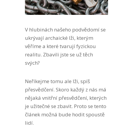
V hlubinách našeho podvědomí se
ukrývají archaické lži, kterým
věříme a které tvarují fyzickou
realitu. Zbavili jste se už těch
svých?
Neříkejme tomu ale lži, spíš
přesvědčení. Skoro každý z nás má
nějaká vnitřní přesvědčení, kterých
je užitečné se zbavit. Proto se tento
článek možná bude hodit spoustě
lidí.