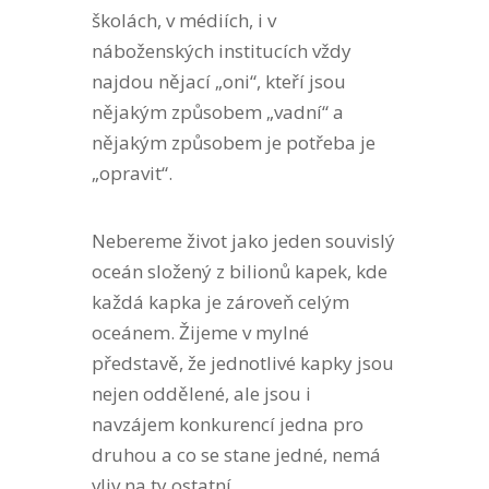
školách, v médiích, i v
náboženských institucích vždy
najdou nějací „oni“, kteří jsou
nějakým způsobem „vadní“ a
nějakým způsobem je potřeba je
„opravit“.
Nebereme život jako jeden souvislý
oceán složený z bilionů kapek, kde
každá kapka je zároveň celým
oceánem. Žijeme v mylné
představě, že jednotlivé kapky jsou
nejen oddělené, ale jsou i
navzájem konkurencí jedna pro
druhou a co se stane jedné, nemá
vliv na ty ostatní.