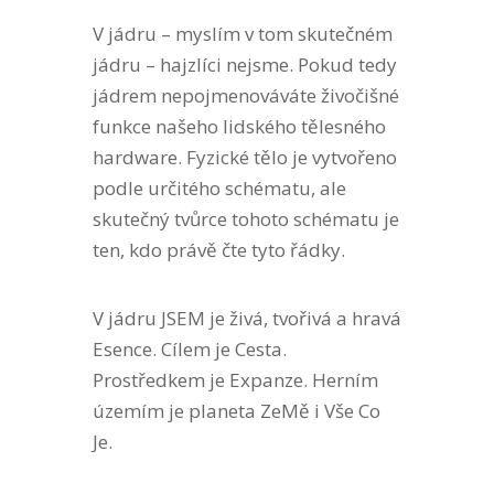
V jádru – myslím v tom skutečném
jádru – hajzlíci nejsme. Pokud tedy
jádrem nepojmenováváte živočišné
funkce našeho lidského tělesného
hardware. Fyzické tělo je vytvořeno
podle určitého schématu, ale
skutečný tvůrce tohoto schématu je
ten, kdo právě čte tyto řádky.
V jádru JSEM je živá, tvořivá a hravá
Esence. Cílem je Cesta.
Prostředkem je Expanze. Herním
územím je planeta ZeMě i Vše Co
Je.