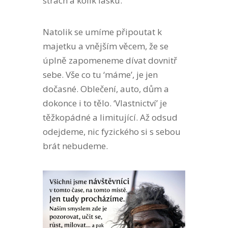
strach a kolik lásku.
Natolik se umíme připoutat k
majetku a vnějším věcem, že se
úplně zapomeneme dívat dovnitř
sebe. Vše co tu ‘máme’, je jen
dočasné. Oblečení, auto, dům a
dokonce i to tělo. ‘Vlastnictví’ je
těžkopádné a limitující. Až odsud
odejdeme, nic fyzického si s sebou
brát nebudeme.