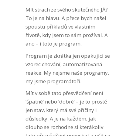
Mít strach ze svého skutečného JÁ?
To je na hlavu. A přece bych našel
spoustu příkladů ve vlastním
životě, kdy jsem to sám prožíval. A
ano – i toto je program.
Program je zkrátka jen opakující se
vzorec chování, automatizovaná
reakce.
My nejsme naše programy,
my jsme programátoři.
Mít v sobě tato přesvědčení není
‘špatné’ nebo ‘dobré’ – je to prostě
jen stav, který má své příčiny i
důsledky. A je na každém, jak
dlouho se rozhodne si kterákoliv
tato přesvědčení ponechat a učit se