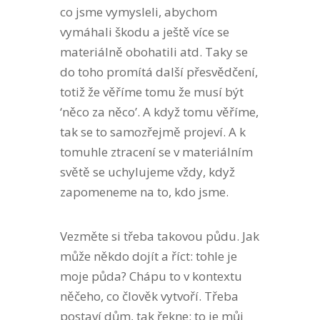
co jsme vymysleli, abychom
vymáhali škodu a ještě více se
materiálně obohatili atd. Taky se
do toho promítá další přesvědčení,
totiž že věříme tomu že musí být
‘něco za něco’. A když tomu věříme,
tak se to samozřejmě projeví. A k
tomuhle ztracení se v materiálním
světě se uchylujeme vždy, když
zapomeneme na to, kdo jsme.
Vezměte si třeba takovou půdu. Jak
může někdo dojít a říct: tohle je
moje půda? Chápu to v kontextu
něčeho, co člověk vytvoří. Třeba
postaví dům, tak řekne: to je můj