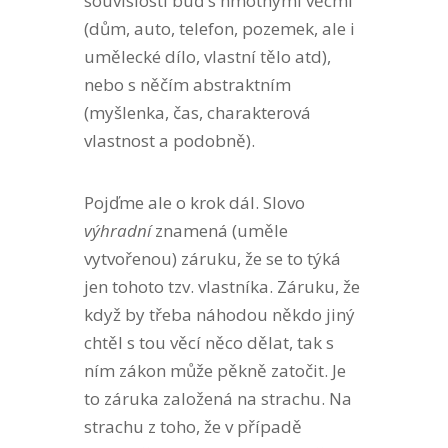
souvislosti buď s hmotnými věcmi
(dům, auto, telefon, pozemek, ale i
umělecké dílo, vlastní tělo atd),
nebo s něčím abstraktním
(myšlenka, čas, charakterová
vlastnost a podobně).
Pojďme ale o krok dál. Slovo
výhradní
znamená (uměle
vytvořenou) záruku, že se to týká
jen tohoto tzv. vlastníka. Záruku, že
když by třeba náhodou někdo jiný
chtěl s tou věcí něco dělat, tak s
ním zákon může pěkně zatočit. Je
to záruka založená na strachu. Na
strachu z toho, že v případě