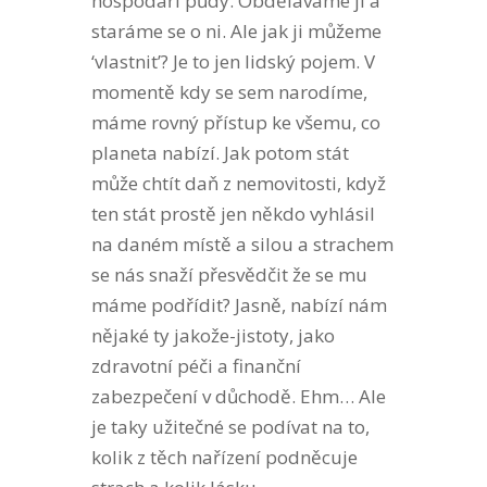
hospodáři půdy. Obděláváme ji a
staráme se o ni. Ale jak ji můžeme
‘vlastnit’? Je to jen lidský pojem. V
momentě kdy se sem narodíme,
máme rovný přístup ke všemu, co
planeta nabízí. Jak potom stát
může chtít daň z nemovitosti, když
ten stát prostě jen někdo vyhlásil
na daném místě a silou a strachem
se nás snaží přesvědčit že se mu
máme podřídit? Jasně, nabízí nám
nějaké ty jakože-jistoty, jako
zdravotní péči a finanční
zabezpečení v důchodě. Ehm… Ale
je taky užitečné se podívat na to,
kolik z těch nařízení podněcuje