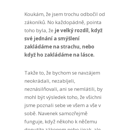
Koukám, že jsem trochu odbočil od
zákoníků. No každopádně, pointa
toho byla, že
je velký rozdíl, když
své jednání a smýšlení
zakládáme na strachu, nebo
když ho zakládáme na lásce.
Takže to, že bychom se navzájem
neokrádali, nezabíjeli,
neznásilňovali, ani se nemlátili, by
mohl být výsledek toho, že všichni
jsme poznali sebe ve všem a vše v
sobě. Navenek samozřejmě
funguje, když někoho k něčemu
donutíte zákonem nebo jinak, ale