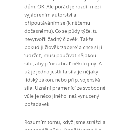
dům. OK. Ale pořád je rozdíl mezi
vyjádřením autorství a
připoutáváním se (k něčemu
dočasnému). Co se půdy týče, tu
nevytvořil žádný člověk. Takže
pokud ji člověk ‘zabere’ a chce si ji
‘udržet’, musí používat nějakou
sílu, aby ji ‘nezabral’ někdo jiný. A
už je jedno jestli ta síla je nějaký
lidský zákon, nebo příp. vojenská
síla. Uznání pramenící ze svobodné
vůle je něco jiného, než vynucený
požadavek.
Rozumím tomu, když jsme strážci a