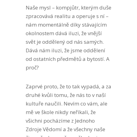
Naše mysl – kompjůtr, kterým duše
zpracovává realitu a operuje s ní –
nám momentálně díky stávajícím
okolnostem dává iluzi, že vnější
svět je oddělený od nás samých.
Dává nám iluzi, že jsme oddělení
od ostatních předmětů a bytostí. A
proč?
Zaprvé proto, že to tak vypadá, a za
druhé kvůli tomu, že nás to v naší
kultuře naučili. Nevím co vám, ale
mě ve škole nikdy neříkali, že
všichni pocházíme z Jednoho
Zdroje Vědomí a že všechny naše