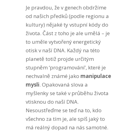
Je pravdou, že v genech obdržíme
od našich předků (podle regionu a
kultury) nějaké ty vstupní kódy do
života. Část z toho je ale umělá – je
to uměle vytvořený energetický
otisk v naší DNA. Každý na této
planetě totiž projde určitým
stupněm ‘programování’, které je
nechvalně známé jako
manipulace
mysli
. Opakovaná slova a
myšlenky se také v průběhu života
vtisknou do naší DNA.
Nesoustřeďme se teď na to, kdo
všechno za tím je, ale spíš jaký to
má reálný dopad na nás samotné.