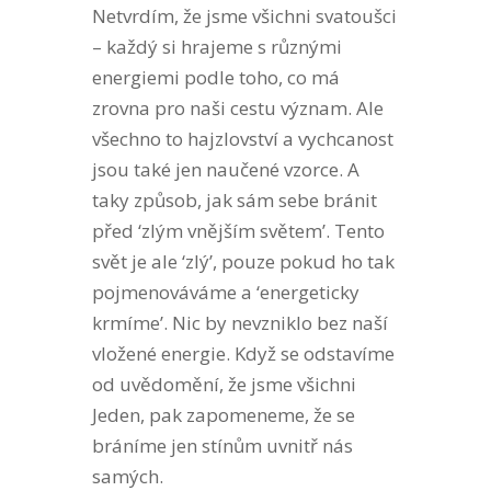
Netvrdím, že jsme všichni svatoušci
– každý si hrajeme s různými
energiemi podle toho, co má
zrovna pro naši cestu význam. Ale
všechno to hajzlovství a vychcanost
jsou také jen naučené vzorce. A
taky způsob, jak sám sebe bránit
před ‘zlým vnějším světem’. Tento
svět je ale ‘zlý’, pouze pokud ho tak
pojmenováváme a ‘energeticky
krmíme’. Nic by nevzniklo bez naší
vložené energie. Když se odstavíme
od uvědomění, že jsme všichni
Jeden, pak zapomeneme, že se
bráníme jen stínům uvnitř nás
samých.