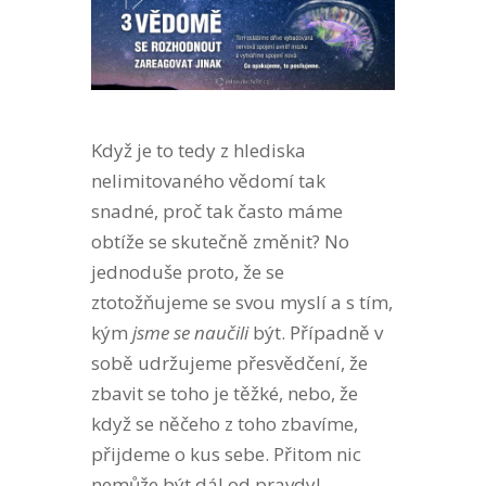
Když je to tedy z hlediska
nelimitovaného vědomí tak
snadné, proč tak často máme
obtíže se skutečně změnit? No
jednoduše proto, že se
ztotožňujeme se svou myslí a s tím,
kým
jsme se naučili
být. Případně v
sobě udržujeme přesvědčení, že
zbavit se toho je těžké, nebo, že
když se něčeho z toho zbavíme,
přijdeme o kus sebe. Přitom nic
nemůže být dál od pravdy!