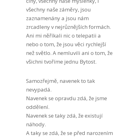
činy, všechny naše myšlenky, i
všechny naše záměry, jsou
zaznamenány a jsou nám
zrcadleny v nejrůznějších formách.
Ani mi něříkali nic o telepatii a
nebo o tom, že jsou věci rychlejší
než světlo. A nemluvili ani o tom, že
všichni tvoříme jednu Bytost.
Samozřejmě, navenek to tak
nevypadá.
Navenek se opravdu zdá, že jsme
oddělení.
Navenek se taky zdá, že existují
náhody.
A taky se zdá, že se před narozením