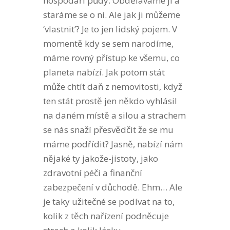
hospodáři půdy. Obděláváme ji a
staráme se o ni. Ale jak ji můžeme
‘vlastnit’? Je to jen lidský pojem. V
momentě kdy se sem narodíme,
máme rovný přístup ke všemu, co
planeta nabízí. Jak potom stát
může chtít daň z nemovitosti, když
ten stát prostě jen někdo vyhlásil
na daném místě a silou a strachem
se nás snaží přesvědčit že se mu
máme podřídit? Jasně, nabízí nám
nějaké ty jakože-jistoty, jako
zdravotní péči a finanční
zabezpečení v důchodě. Ehm… Ale
je taky užitečné se podívat na to,
kolik z těch nařízení podněcuje