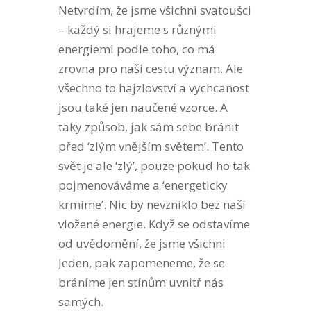
Netvrdím, že jsme všichni svatoušci
– každý si hrajeme s různými
energiemi podle toho, co má
zrovna pro naši cestu význam. Ale
všechno to hajzlovství a vychcanost
jsou také jen naučené vzorce. A
taky způsob, jak sám sebe bránit
před ‘zlým vnějším světem’. Tento
svět je ale ‘zlý’, pouze pokud ho tak
pojmenováváme a ‘energeticky
krmíme’. Nic by nevzniklo bez naší
vložené energie. Když se odstavíme
od uvědomění, že jsme všichni
Jeden, pak zapomeneme, že se
bráníme jen stínům uvnitř nás
samých.