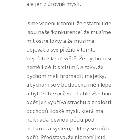
ale jen z úrovně mysli.
Jsme vedeni k tomu, že ostatní lidé
jsou naše ‘konkurence’, že musíme
mít ostré lokty a že musíme
bojovat o své přežití v tomto
‘nepřátelském’ světě. Že bychom se
neměli dělit s ‘cizími’. A taky, že
bychom měli hromadit majetky,
abychom se v budoucnu měli lépe
a byli ‘zabezpečení’. Tohle všechno
opět jen využívá strachu a znalosti
pochodů lidské mysli, která má
holt ráda pevnou půdu pod
nohama a systém, o který se může
opřít. Představa, že nic není jisté,