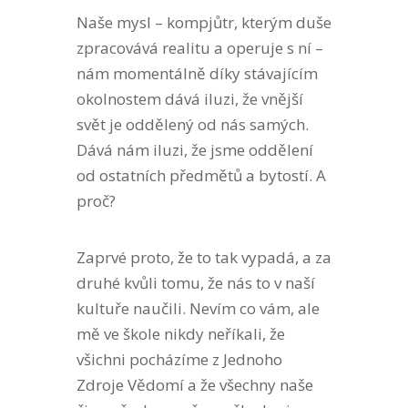
Naše mysl – kompjůtr, kterým duše
zpracovává realitu a operuje s ní –
nám momentálně díky stávajícím
okolnostem dává iluzi, že vnější
svět je oddělený od nás samých.
Dává nám iluzi, že jsme oddělení
od ostatních předmětů a bytostí. A
proč?
Zaprvé proto, že to tak vypadá, a za
druhé kvůli tomu, že nás to v naší
kultuře naučili. Nevím co vám, ale
mě ve škole nikdy neříkali, že
všichni pocházíme z Jednoho
Zdroje Vědomí a že všechny naše