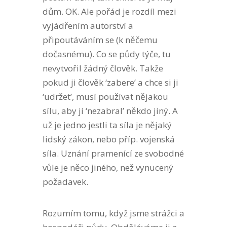
dům. OK. Ale pořád je rozdíl mezi
vyjádřením autorství a
připoutáváním se (k něčemu
dočasnému). Co se půdy týče, tu
nevytvořil žádný člověk. Takže
pokud ji člověk ‘zabere’ a chce si ji
‘udržet’, musí používat nějakou
sílu, aby ji ‘nezabral’ někdo jiný. A
už je jedno jestli ta síla je nějaký
lidský zákon, nebo příp. vojenská
síla. Uznání pramenící ze svobodné
vůle je něco jiného, než vynucený
požadavek.
Rozumím tomu, když jsme strážci a