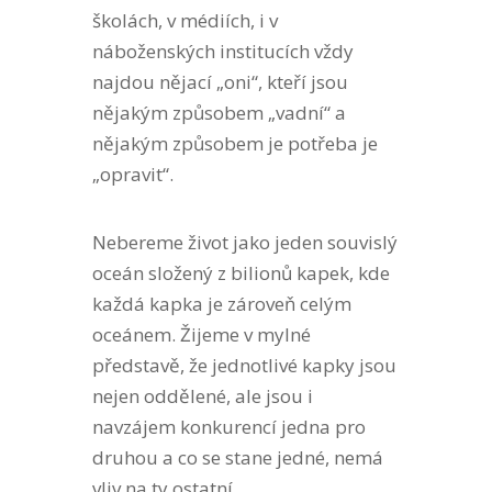
školách, v médiích, i v
náboženských institucích vždy
najdou nějací „oni“, kteří jsou
nějakým způsobem „vadní“ a
nějakým způsobem je potřeba je
„opravit“.
Nebereme život jako jeden souvislý
oceán složený z bilionů kapek, kde
každá kapka je zároveň celým
oceánem. Žijeme v mylné
představě, že jednotlivé kapky jsou
nejen oddělené, ale jsou i
navzájem konkurencí jedna pro
druhou a co se stane jedné, nemá
vliv na ty ostatní.