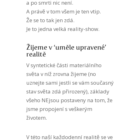
a po smrti nic není.
A právě v tom všem je ten vtip.
Že se to tak jen zdá.
Je to jedna velká reality-show.
Žijeme v ‘uměle upravené’
realitě
V syntetické části materiálního
světa v níž zrovna žijeme (no
uznejte sami jestli se vám současný
stav světa zdá přirozený), základy
všeho NEjsou postaveny na tom, že
jsme propojení s veškerým
životem.
V této naší každodenní realitě se ve