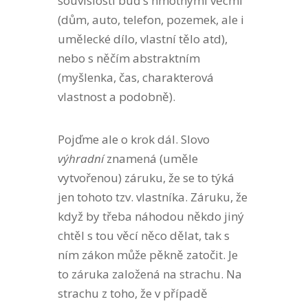
souvislosti buď s hmotnými věcmi
(dům, auto, telefon, pozemek, ale i
umělecké dílo, vlastní tělo atd),
nebo s něčím abstraktním
(myšlenka, čas, charakterová
vlastnost a podobně).
Pojďme ale o krok dál. Slovo
výhradní
znamená (uměle
vytvořenou) záruku, že se to týká
jen tohoto tzv. vlastníka. Záruku, že
když by třeba náhodou někdo jiný
chtěl s tou věcí něco dělat, tak s
ním zákon může pěkně zatočit. Je
to záruka založená na strachu. Na
strachu z toho, že v případě