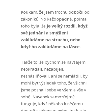
Koukám, že jsem trochu odbočil od
zákoníků. No každopádně, pointa
toho byla, že
je velký rozdíl, když
své jednání a smýšlení
zakládáme na strachu, nebo
když ho zakládáme na lásce.
Takže to, že bychom se navzájem
neokrádali, nezabíjeli,
neznásilňovali, ani se nemlátili, by
mohl být výsledek toho, že všichni
jsme poznali sebe ve všem a vše v
sobě. Navenek samozřejmě
funguje, když někoho k něčemu
donutíte zákonem nebo jinak, ale