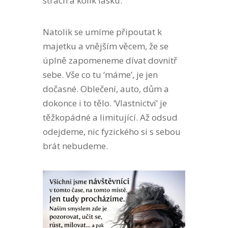
strach a kolik lásku.
Natolik se umíme připoutat k
majetku a vnějším věcem, že se
úplně zapomeneme dívat dovnitř
sebe. Vše co tu ‘máme’, je jen
dočasné. Oblečení, auto, dům a
dokonce i to tělo. ‘Vlastnictví’ je
těžkopádné a limitující. Až odsud
odejdeme, nic fyzického si s sebou
brát nebudeme.