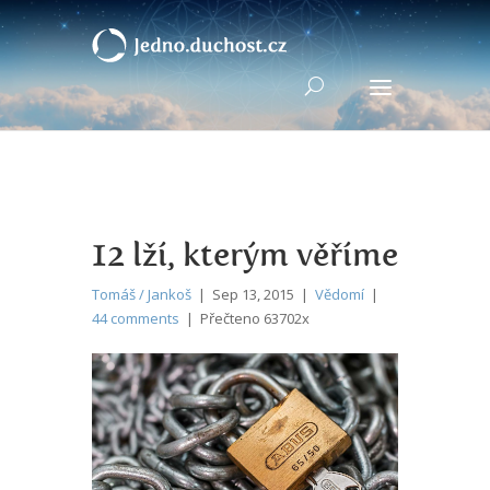
12 lží, kterým věříme
Tomáš / Jankoš
| Sep 13, 2015 |
Vědomí
|
44 comments
| Přečteno 63702x