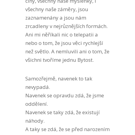
činy, všechny naše myšlenky, i
všechny naše záměry, jsou
zaznamenány a jsou nám
zrcadleny v nejrůznějších formách.
Ani mi něříkali nic o telepatii a
nebo o tom, že jsou věci rychlejší
než světlo. A nemluvili ani o tom, že
všichni tvoříme jednu Bytost.
Samozřejmě, navenek to tak
nevypadá.
Navenek se opravdu zdá, že jsme
oddělení.
Navenek se taky zdá, že existují
náhody.
A taky se zdá, že se před narozením