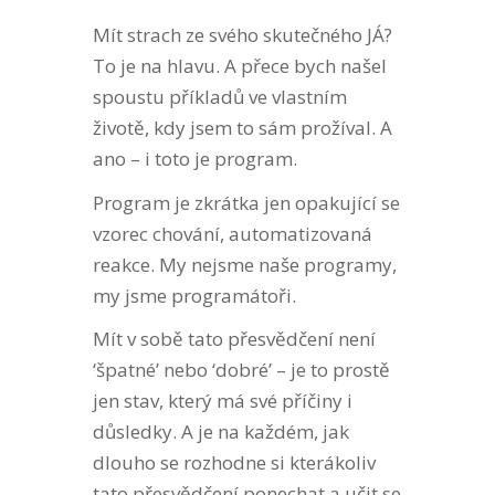
Mít strach ze svého skutečného JÁ?
To je na hlavu. A přece bych našel
spoustu příkladů ve vlastním
životě, kdy jsem to sám prožíval. A
ano – i toto je program.
Program je zkrátka jen opakující se
vzorec chování, automatizovaná
reakce.
My nejsme naše programy,
my jsme programátoři.
Mít v sobě tato přesvědčení není
‘špatné’ nebo ‘dobré’ – je to prostě
jen stav, který má své příčiny i
důsledky. A je na každém, jak
dlouho se rozhodne si kterákoliv
tato přesvědčení ponechat a učit se