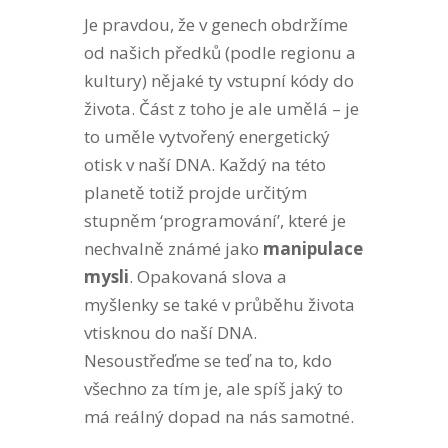
Je pravdou, že v genech obdržíme
od našich předků (podle regionu a
kultury) nějaké ty vstupní kódy do
života. Část z toho je ale umělá – je
to uměle vytvořený energetický
otisk v naší DNA. Každý na této
planetě totiž projde určitým
stupněm ‘programování’, které je
nechvalně známé jako
manipulace
mysli
. Opakovaná slova a
myšlenky se také v průběhu života
vtisknou do naší DNA.
Nesoustřeďme se teď na to, kdo
všechno za tím je, ale spíš jaký to
má reálný dopad na nás samotné.