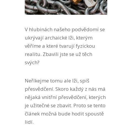
V hlubinách našeho podvědomí se
ukrývají archaické lži, kterým
věříme a které tvarují fyzickou
realitu. Zbavili jste se už těch
svých?
Neříkejme tomu ale lži, spíš
přesvědčení. Skoro každý z nás má
nějaká vnitřní přesvědčení, kterých
je užitečné se zbavit. Proto se tento
článek možná bude hodit spoustě
lidí.