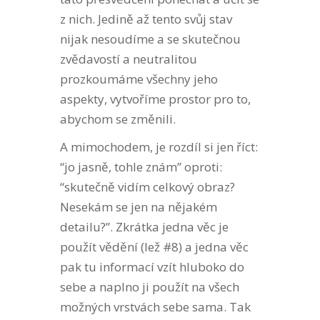
z nich. Jedině až tento svůj stav
nijak nesoudíme a se skutečnou
zvědavostí a neutralitou
prozkoumáme všechny jeho
aspekty, vytvoříme prostor pro to,
abychom se změnili.
A mimochodem, je rozdíl si jen říct:
“jo jasně, tohle znám” oproti:
“skutečně vidím celkový obraz?
Nesekám se jen na nějakém
detailu?”. Zkrátka jedna věc je
použít vědění (lež #8) a jedna věc
pak tu informací vzít hluboko do
sebe a naplno ji použít na všech
možných vrstvách sebe sama. Tak