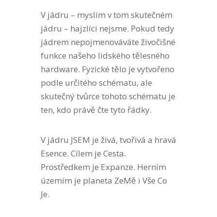
V jádru – myslím v tom skutečném
jádru – hajzlíci nejsme. Pokud tedy
jádrem nepojmenováváte živočišné
funkce našeho lidského tělesného
hardware. Fyzické tělo je vytvořeno
podle určitého schématu, ale
skutečný tvůrce tohoto schématu je
ten, kdo právě čte tyto řádky.
V jádru JSEM je živá, tvořivá a hravá
Esence. Cílem je Cesta.
Prostředkem je Expanze. Herním
územím je planeta ZeMě i Vše Co
Je.