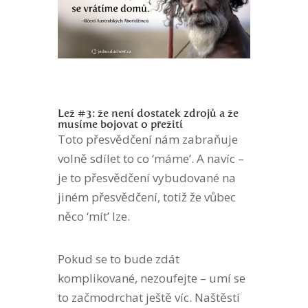
Lež #3: že není dostatek zdrojů a že
musíme bojovat o přežití
Toto přesvědčení nám zabraňuje
volně sdílet to co ‘máme’. A navíc –
je to přesvědčení vybudované na
jiném přesvědčení, totiž že vůbec
něco ‘mít’ lze.
Pokud se to bude zdát
komplikované, nezoufejte – umí se
to začmodrchat ještě víc. Naštěstí