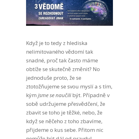
Když je to tedy z hlediska
nelimitovaného vědomí tak
snadné, proč tak často máme
obtíže se skutečně změnit? No
jednoduše proto, že se
ztotožňujeme se svou myslí a s tím,
kým
jsme se naučili
být. Případně v
sobě udržujeme přesvědčení, že
zbavit se toho je těžké, nebo, že
když se něčeho z toho zbavíme,
přijdeme o kus sebe. Přitom nic
nemůže být dál od pravdy!