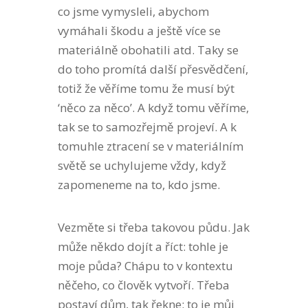
co jsme vymysleli, abychom
vymáhali škodu a ještě více se
materiálně obohatili atd. Taky se
do toho promítá další přesvědčení,
totiž že věříme tomu že musí být
‘něco za něco’. A když tomu věříme,
tak se to samozřejmě projeví. A k
tomuhle ztracení se v materiálním
světě se uchylujeme vždy, když
zapomeneme na to, kdo jsme.
Vezměte si třeba takovou půdu. Jak
může někdo dojít a říct: tohle je
moje půda? Chápu to v kontextu
něčeho, co člověk vytvoří. Třeba
postaví dům, tak řekne: to je můj