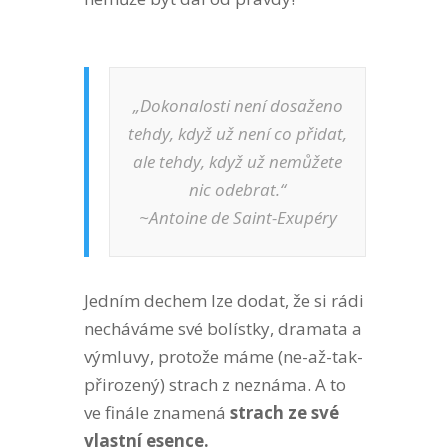
„Dokonalosti není dosaženo
tehdy, když už není co přidat,
ale tehdy, když už nemůžete
nic odebrat.“
~Antoine de Saint-Exupéry
Jedním dechem lze dodat, že si rádi
necháváme své bolístky, dramata a
výmluvy, protože máme (ne-až-tak-
přirozený) strach z neznáma. A to
ve finále znamená
strach ze své
vlastní esence.