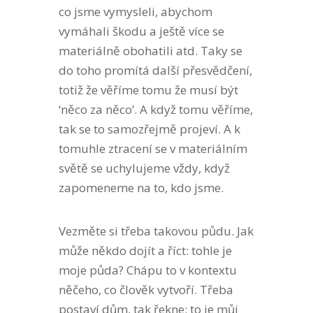
co jsme vymysleli, abychom
vymáhali škodu a ještě více se
materiálně obohatili atd. Taky se
do toho promítá další přesvědčení,
totiž že věříme tomu že musí být
‘něco za něco’. A když tomu věříme,
tak se to samozřejmě projeví. A k
tomuhle ztracení se v materiálním
světě se uchylujeme vždy, když
zapomeneme na to, kdo jsme.
Vezměte si třeba takovou půdu. Jak
může někdo dojít a říct: tohle je
moje půda? Chápu to v kontextu
něčeho, co člověk vytvoří. Třeba
postaví dům, tak řekne: to je můj