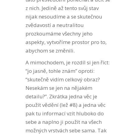
z nich. Jedině až tento svůj stav
nijak nesoudíme a se skutečnou
zvědavostí a neutralitou
prozkoumáme všechny jeho
aspekty, vytvoříme prostor pro to,
abychom se změnili.
A mimochodem, je rozdíl si jen říct:
“jo jasně, tohle znám” oproti:
“skutečně vidím celkový obraz?
Nesekám se jen na nějakém
detailu?”. Zkrátka jedna věc je
použít vědění (lež #8) a jedna věc
pak tu informací vzít hluboko do
sebe a naplno ji použít na všech
možných vrstvách sebe sama. Tak