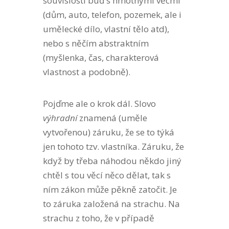
souvislosti buď s hmotnými věcmi
(dům, auto, telefon, pozemek, ale i
umělecké dílo, vlastní tělo atd),
nebo s něčím abstraktním
(myšlenka, čas, charakterová
vlastnost a podobně).
Pojďme ale o krok dál. Slovo
výhradní
znamená (uměle
vytvořenou) záruku, že se to týká
jen tohoto tzv. vlastníka. Záruku, že
když by třeba náhodou někdo jiný
chtěl s tou věcí něco dělat, tak s
ním zákon může pěkně zatočit. Je
to záruka založená na strachu. Na
strachu z toho, že v případě