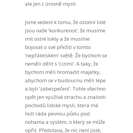
ale jen z úrovně mysli.
Jsme vedeni k tomu, že ostatní lidé
jsou naše ‘konkurence’, že musíme
mít ostré lokty a že musíme
bojovat o své přežití v tomto
‘nepřátelském’ světě. Že bychom se
neměli dělit s ‘cizími’. A taky, že
bychom měli hromadit majetky,
abychom se v budoucnu měli lépe
a byli ‘zabezpečení’. Tohle všechno
opět jen využívá strachu a znalosti
pochodů lidské mysli, která má
holt ráda pevnou půdu pod
nohama a systém, o který se může
opřít. Představa, že nic není jisté,