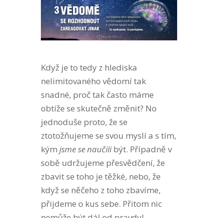
Když je to tedy z hlediska
nelimitovaného vědomí tak
snadné, proč tak často máme
obtíže se skutečně změnit? No
jednoduše proto, že se
ztotožňujeme se svou myslí a s tím,
kým
jsme se naučili
být. Případně v
sobě udržujeme přesvědčení, že
zbavit se toho je těžké, nebo, že
když se něčeho z toho zbavíme,
přijdeme o kus sebe. Přitom nic
nemůže být dál od pravdy!