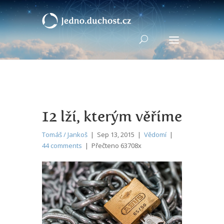
12 lží, kterým věříme
Tomáš / Jankoš
| Sep 13, 2015 |
Vědomí
|
44 comments
| Přečteno 63708x