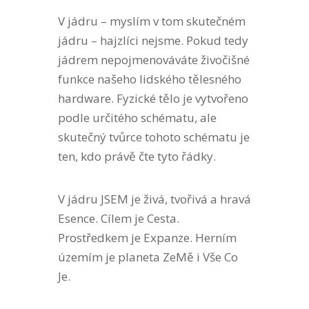
V jádru – myslím v tom skutečném
jádru – hajzlíci nejsme. Pokud tedy
jádrem nepojmenováváte živočišné
funkce našeho lidského tělesného
hardware. Fyzické tělo je vytvořeno
podle určitého schématu, ale
skutečný tvůrce tohoto schématu je
ten, kdo právě čte tyto řádky.
V jádru JSEM je živá, tvořivá a hravá
Esence. Cílem je Cesta.
Prostředkem je Expanze. Herním
územím je planeta ZeMě i Vše Co
Je.