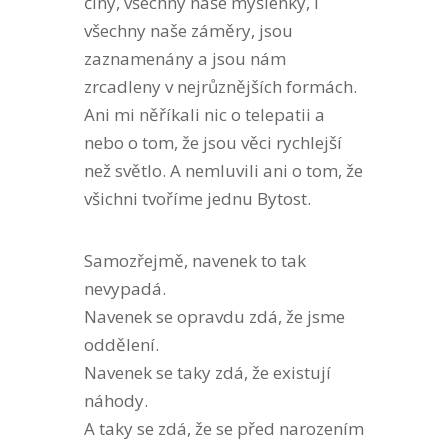
činy, všechny naše myšlenky, i
všechny naše záměry, jsou
zaznamenány a jsou nám
zrcadleny v nejrůznějších formách.
Ani mi něříkali nic o telepatii a
nebo o tom, že jsou věci rychlejší
než světlo. A nemluvili ani o tom, že
všichni tvoříme jednu Bytost.
Samozřejmě, navenek to tak
nevypadá.
Navenek se opravdu zdá, že jsme
oddělení.
Navenek se taky zdá, že existují
náhody.
A taky se zdá, že se před narozením