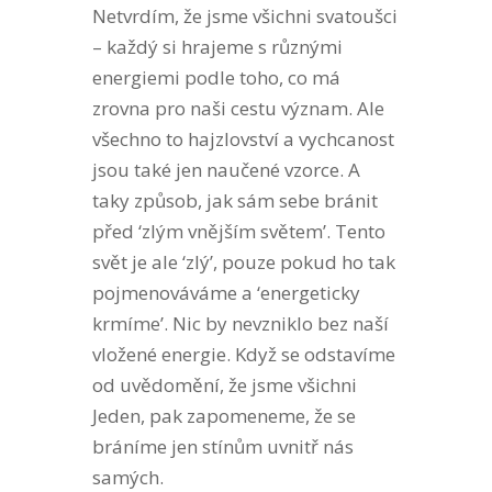
Netvrdím, že jsme všichni svatoušci
– každý si hrajeme s různými
energiemi podle toho, co má
zrovna pro naši cestu význam. Ale
všechno to hajzlovství a vychcanost
jsou také jen naučené vzorce. A
taky způsob, jak sám sebe bránit
před ‘zlým vnějším světem’. Tento
svět je ale ‘zlý’, pouze pokud ho tak
pojmenováváme a ‘energeticky
krmíme’. Nic by nevzniklo bez naší
vložené energie. Když se odstavíme
od uvědomění, že jsme všichni
Jeden, pak zapomeneme, že se
bráníme jen stínům uvnitř nás
samých.