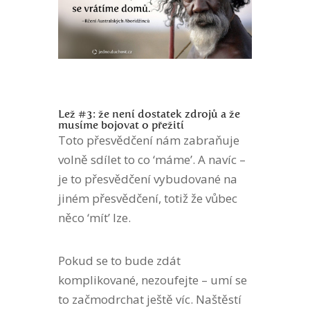
Lež #3: že není dostatek zdrojů a že
musíme bojovat o přežití
Toto přesvědčení nám zabraňuje
volně sdílet to co ‘máme’. A navíc –
je to přesvědčení vybudované na
jiném přesvědčení, totiž že vůbec
něco ‘mít’ lze.
Pokud se to bude zdát
komplikované, nezoufejte – umí se
to začmodrchat ještě víc. Naštěstí