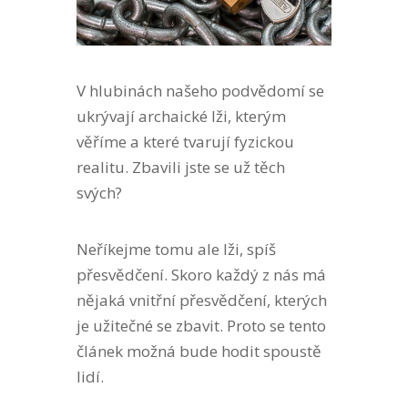
V hlubinách našeho podvědomí se
ukrývají archaické lži, kterým
věříme a které tvarují fyzickou
realitu. Zbavili jste se už těch
svých?
Neříkejme tomu ale lži, spíš
přesvědčení. Skoro každý z nás má
nějaká vnitřní přesvědčení, kterých
je užitečné se zbavit. Proto se tento
článek možná bude hodit spoustě
lidí.