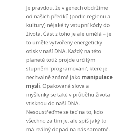
Je pravdou, že v genech obdržíme
od našich předků (podle regionu a
kultury) nějaké ty vstupní kódy do
života. Část z toho je ale umělá – je
to uměle vytvořený energetický
otisk v naší DNA. Každý na této
planetě totiž projde určitým
stupněm ‘programování’, které je
nechvalně známé jako
manipulace
mysli
. Opakovaná slova a
myšlenky se také v průběhu života
vtisknou do naší DNA.
Nesoustřeďme se teď na to, kdo
všechno za tím je, ale spíš jaký to
má reálný dopad na nás samotné.