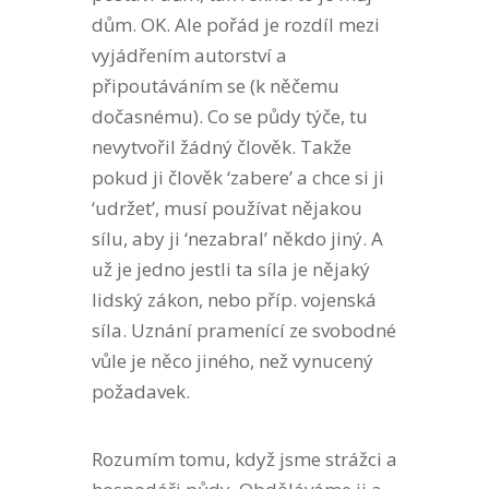
dům. OK. Ale pořád je rozdíl mezi
vyjádřením autorství a
připoutáváním se (k něčemu
dočasnému). Co se půdy týče, tu
nevytvořil žádný člověk. Takže
pokud ji člověk ‘zabere’ a chce si ji
‘udržet’, musí používat nějakou
sílu, aby ji ‘nezabral’ někdo jiný. A
už je jedno jestli ta síla je nějaký
lidský zákon, nebo příp. vojenská
síla. Uznání pramenící ze svobodné
vůle je něco jiného, než vynucený
požadavek.
Rozumím tomu, když jsme strážci a