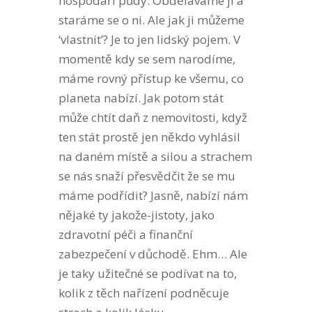
hospodáři půdy. Obděláváme ji a
staráme se o ni. Ale jak ji můžeme
‘vlastnit’? Je to jen lidský pojem. V
momentě kdy se sem narodíme,
máme rovný přístup ke všemu, co
planeta nabízí. Jak potom stát
může chtít daň z nemovitosti, když
ten stát prostě jen někdo vyhlásil
na daném místě a silou a strachem
se nás snaží přesvědčit že se mu
máme podřídit? Jasně, nabízí nám
nějaké ty jakože-jistoty, jako
zdravotní péči a finanční
zabezpečení v důchodě. Ehm… Ale
je taky užitečné se podívat na to,
kolik z těch nařízení podněcuje