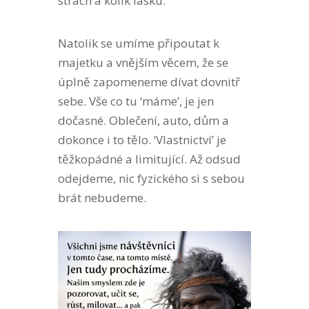
strach a kolik lásku.
Natolik se umíme připoutat k
majetku a vnějším věcem, že se
úplně zapomeneme dívat dovnitř
sebe. Vše co tu ‘máme’, je jen
dočasné. Oblečení, auto, dům a
dokonce i to tělo. ‘Vlastnictví’ je
těžkopádné a limitující. Až odsud
odejdeme, nic fyzického si s sebou
brát nebudeme.