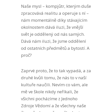
Naše mysl – kompjůtr, kterým duše
zpracovává realitu a operuje s ní –
nám momentálně díky stávajícím
okolnostem dává iluzi, že vnější
svět je oddělený od nás samých.
Dává nám iluzi, že jsme oddělení
od ostatních předmětů a bytostí. A
proč?
Zaprvé proto, že to tak vypadá, a za
druhé kvůli tomu, že nás to v naší
kultuře naučili. Nevím co vám, ale
mě ve škole nikdy neříkali, že
všichni pocházíme z Jednoho
Zdroje Vědomí a že všechny naše