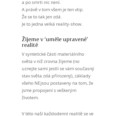
a po smrti nic není.
A právě v tom všem je ten vtip.
Že se to tak jen zdá.
Je to jedna velká reality-show.
Žijeme v ‘uměle upravené’
realitě
V syntetické části materiálního
světa v níž zrovna žijeme (no
uznejte sami jestli se vám současný
stav světa zdá přirozený), základy
všeho NEjsou postaveny na tom, že
jsme propojení s veškerým
životem.
V této naší každodenní realitě se ve