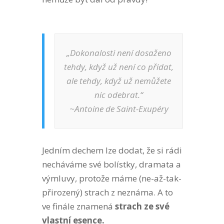
„Dokonalosti není dosaženo
tehdy, když už není co přidat,
ale tehdy, když už nemůžete
nic odebrat.“
~Antoine de Saint-Exupéry
Jedním dechem lze dodat, že si rádi
necháváme své bolístky, dramata a
výmluvy, protože máme (ne-až-tak-
přirozený) strach z neznáma. A to
ve finále znamená
strach ze své
vlastní esence.