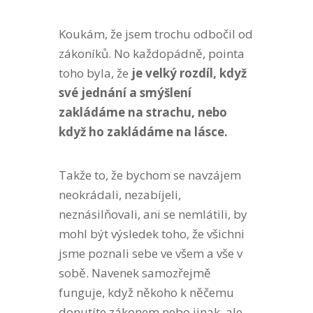
Koukám, že jsem trochu odbočil od
zákoníků. No každopádně, pointa
toho byla, že
je velký rozdíl, když
své jednání a smýšlení
zakládáme na strachu, nebo
když ho zakládáme na lásce.
Takže to, že bychom se navzájem
neokrádali, nezabíjeli,
neznásilňovali, ani se nemlátili, by
mohl být výsledek toho, že všichni
jsme poznali sebe ve všem a vše v
sobě. Navenek samozřejmě
funguje, když někoho k něčemu
donutíte zákonem nebo jinak, ale