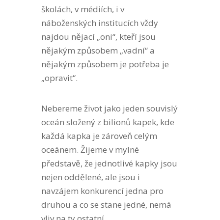
školách, v médiích, i v
náboženských institucích vždy
najdou nějací „oni“, kteří jsou
nějakým způsobem „vadní“ a
nějakým způsobem je potřeba je
„opravit“.
Nebereme život jako jeden souvislý
oceán složený z bilionů kapek, kde
každá kapka je zároveň celým
oceánem. Žijeme v mylné
představě, že jednotlivé kapky jsou
nejen oddělené, ale jsou i
navzájem konkurencí jedna pro
druhou a co se stane jedné, nemá
vliv na ty ostatní.