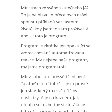
Mít strach ze svého skutečného JÁ?
To je na hlavu. A přece bych našel
spoustu příkladů ve vlastním
životě, kdy jsem to sám prožíval. A
ano – i toto je program.
Program je zkrátka jen opakující se
vzorec chování, automatizovaná
reakce.
My nejsme naše programy,
my jsme programátoři.
Mít v sobě tato přesvědčení není
‘špatné’ nebo ‘dobré’ – je to prostě
jen stav, který má své příčiny i
důsledky. A je na každém, jak
dlouho se rozhodne si kterákoliv
tato přesvědčení ponechat a učit se