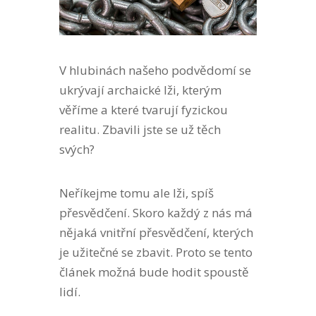
V hlubinách našeho podvědomí se
ukrývají archaické lži, kterým
věříme a které tvarují fyzickou
realitu. Zbavili jste se už těch
svých?
Neříkejme tomu ale lži, spíš
přesvědčení. Skoro každý z nás má
nějaká vnitřní přesvědčení, kterých
je užitečné se zbavit. Proto se tento
článek možná bude hodit spoustě
lidí.