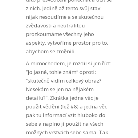
z nich. Jedině až tento svůj stav
nijak nesoudíme a se skutečnou
zvědavostí a neutralitou
prozkoumáme všechny jeho
aspekty, vytvoříme prostor pro to,
abychom se změnili.
A mimochodem, je rozdíl si jen říct:
“jo jasně, tohle znám” oproti:
“skutečně vidím celkový obraz?
Nesekám se jen na nějakém
detailu?”. Zkrátka jedna věc je
použít vědění (lež #8) a jedna věc
pak tu informací vzít hluboko do
sebe a naplno ji použít na všech
možných vrstvách sebe sama. Tak