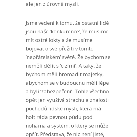
ale jen z úrovně mysli.
Jsme vedeni k tomu, že ostatní lidé
jsou naše ‘konkurence’, že musíme
mít ostré lokty a že musíme
bojovat o své přežití v tomto
‘nepřátelském’ světě. Že bychom se
neměli dělit s ‘cizími’. A taky, že
bychom měli hromadit majetky,
abychom se v budoucnu měli lépe
a byli ‘zabezpečení’. Tohle všechno
opět jen využívá strachu a znalosti
pochodů lidské mysli, která má
holt ráda pevnou půdu pod
nohama a systém, o který se může
opřít. Představa, že nic není jisté,