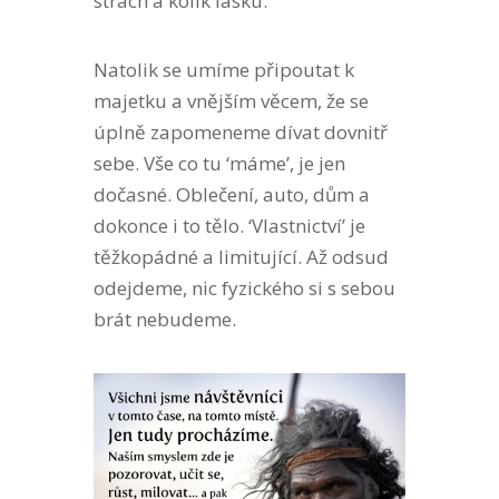
strach a kolik lásku.
Natolik se umíme připoutat k
majetku a vnějším věcem, že se
úplně zapomeneme dívat dovnitř
sebe. Vše co tu ‘máme’, je jen
dočasné. Oblečení, auto, dům a
dokonce i to tělo. ‘Vlastnictví’ je
těžkopádné a limitující. Až odsud
odejdeme, nic fyzického si s sebou
brát nebudeme.