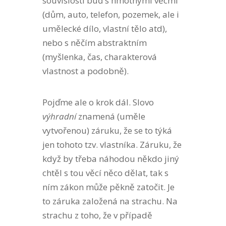
souvislosti buď s hmotnými věcmi
(dům, auto, telefon, pozemek, ale i
umělecké dílo, vlastní tělo atd),
nebo s něčím abstraktním
(myšlenka, čas, charakterová
vlastnost a podobně).
Pojďme ale o krok dál. Slovo
výhradní
znamená (uměle
vytvořenou) záruku, že se to týká
jen tohoto tzv. vlastníka. Záruku, že
když by třeba náhodou někdo jiný
chtěl s tou věcí něco dělat, tak s
ním zákon může pěkně zatočit. Je
to záruka založená na strachu. Na
strachu z toho, že v případě