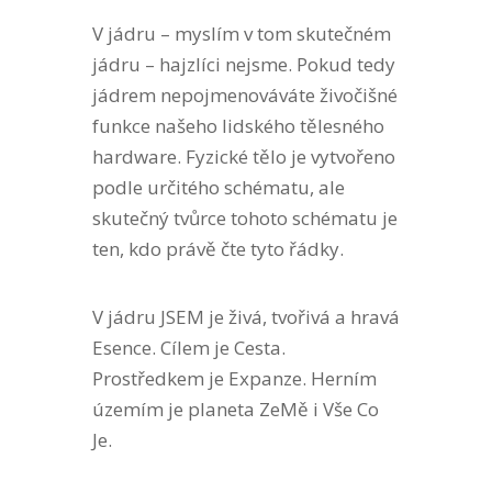
V jádru – myslím v tom skutečném
jádru – hajzlíci nejsme. Pokud tedy
jádrem nepojmenováváte živočišné
funkce našeho lidského tělesného
hardware. Fyzické tělo je vytvořeno
podle určitého schématu, ale
skutečný tvůrce tohoto schématu je
ten, kdo právě čte tyto řádky.
V jádru JSEM je živá, tvořivá a hravá
Esence. Cílem je Cesta.
Prostředkem je Expanze. Herním
územím je planeta ZeMě i Vše Co
Je.