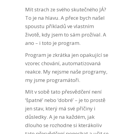
Mít strach ze svého skutečného JÁ?
To je na hlavu. A přece bych našel
spoustu příkladů ve vlastním
životě, kdy jsem to sám prožíval. A
ano – i toto je program.
Program je zkrátka jen opakující se
vzorec chování, automatizovaná
reakce.
My nejsme naše programy,
my jsme programátoři.
Mít v sobě tato přesvědčení není
‘špatné’ nebo ‘dobré’ – je to prostě
jen stav, který má své příčiny i
důsledky. A je na každém, jak
dlouho se rozhodne si kterákoliv
tato přesvědčení ponechat a učit se