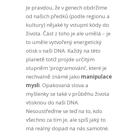
Je pravdou, že v genech obdržíme
od našich předků (podle regionu a
kultury) nějaké ty vstupní kódy do
života. Část z toho je ale umělá – je
to uměle vytvořený energetický
otisk v naší DNA. Každý na této
planetě totiž projde určitým
stupněm ‘programování’, které je
nechvalně známé jako
manipulace
mysli
. Opakovaná slova a
myšlenky se také v průběhu života
vtisknou do naší DNA.
Nesoustřeďme se teď na to, kdo
všechno za tím je, ale spíš jaký to
má reálný dopad na nás samotné.