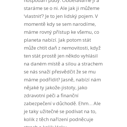
hospodáři půdy. Obděláváme ji a
staráme se o ni. Ale jak ji můžeme
‘vlastnit’? Je to jen lidský pojem. V
momentě kdy se sem narodíme,
máme rovný přístup ke všemu, co
planeta nabízí. Jak potom stát
může chtít daň z nemovitosti, když
ten stát prostě jen někdo vyhlásil
na daném místě a silou a strachem
se nás snaží přesvědčit že se mu
máme podřídit? Jasně, nabízí nám
nějaké ty jakože-jistoty, jako
zdravotní péči a finanční
zabezpečení v důchodě. Ehm… Ale
je taky užitečné se podívat na to,
kolik z těch nařízení podněcuje