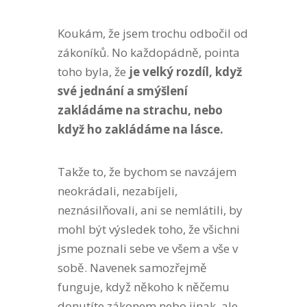
Koukám, že jsem trochu odbočil od
zákoníků. No každopádně, pointa
toho byla, že
je velký rozdíl, když
své jednání a smýšlení
zakládáme na strachu, nebo
když ho zakládáme na lásce.
Takže to, že bychom se navzájem
neokrádali, nezabíjeli,
neznásilňovali, ani se nemlátili, by
mohl být výsledek toho, že všichni
jsme poznali sebe ve všem a vše v
sobě. Navenek samozřejmě
funguje, když někoho k něčemu
donutíte zákonem nebo jinak, ale