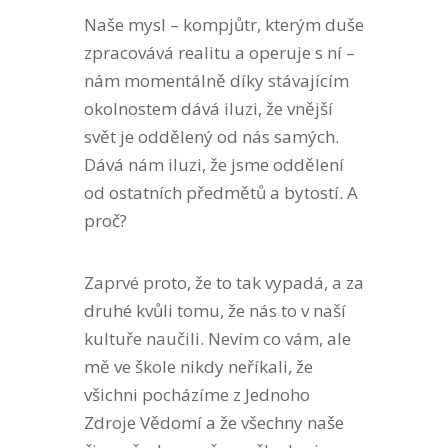
Naše mysl – kompjůtr, kterým duše
zpracovává realitu a operuje s ní –
nám momentálně díky stávajícím
okolnostem dává iluzi, že vnější
svět je oddělený od nás samých.
Dává nám iluzi, že jsme oddělení
od ostatních předmětů a bytostí. A
proč?
Zaprvé proto, že to tak vypadá, a za
druhé kvůli tomu, že nás to v naší
kultuře naučili. Nevím co vám, ale
mě ve škole nikdy neříkali, že
všichni pocházíme z Jednoho
Zdroje Vědomí a že všechny naše