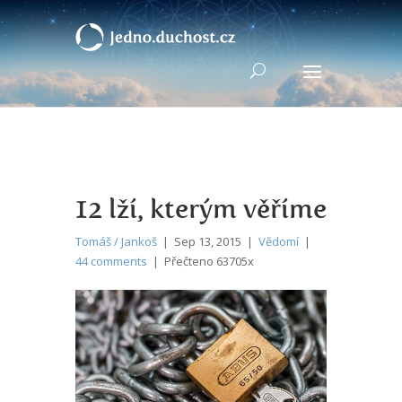
12 lží, kterým věříme
Tomáš / Jankoš
| Sep 13, 2015 |
Vědomí
|
44 comments
| Přečteno 63705x