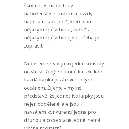
školách, v médiích, i v
náboženských institucích vždy
najdou nějací „oni“, kteří jsou
nějakým způsobem „vadní“ a
nějakým způsobem je potřeba je
„opravit“.
Nebereme život jako jeden souvislý
oceán složený z bilionů kapek, kde
každá kapka je zároveň celým
oceánem. Žijeme v mylné
představě, že jednotlivé kapky jsou
nejen oddělené, ale jsou i
navzájem konkurencí jedna pro
druhou a co se stane jedné, nemá
vliv na ty ostatní.