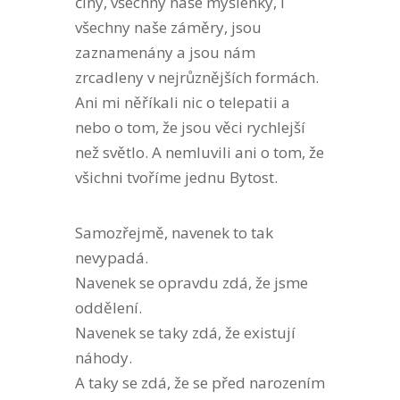
činy, všechny naše myšlenky, i
všechny naše záměry, jsou
zaznamenány a jsou nám
zrcadleny v nejrůznějších formách.
Ani mi něříkali nic o telepatii a
nebo o tom, že jsou věci rychlejší
než světlo. A nemluvili ani o tom, že
všichni tvoříme jednu Bytost.
Samozřejmě, navenek to tak
nevypadá.
Navenek se opravdu zdá, že jsme
oddělení.
Navenek se taky zdá, že existují
náhody.
A taky se zdá, že se před narozením