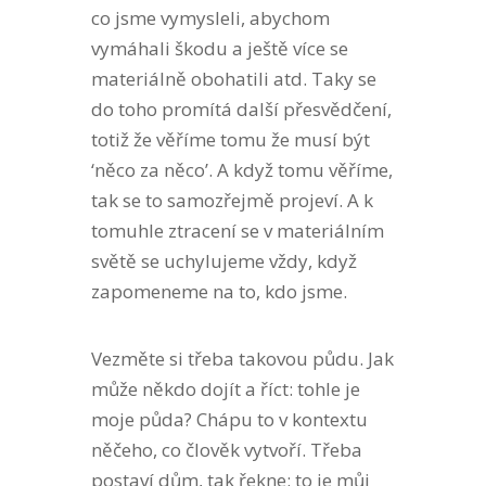
co jsme vymysleli, abychom
vymáhali škodu a ještě více se
materiálně obohatili atd. Taky se
do toho promítá další přesvědčení,
totiž že věříme tomu že musí být
‘něco za něco’. A když tomu věříme,
tak se to samozřejmě projeví. A k
tomuhle ztracení se v materiálním
světě se uchylujeme vždy, když
zapomeneme na to, kdo jsme.
Vezměte si třeba takovou půdu. Jak
může někdo dojít a říct: tohle je
moje půda? Chápu to v kontextu
něčeho, co člověk vytvoří. Třeba
postaví dům, tak řekne: to je můj