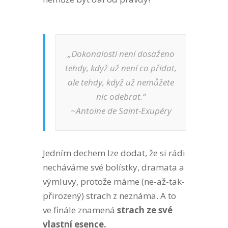
„Dokonalosti není dosaženo
tehdy, když už není co přidat,
ale tehdy, když už nemůžete
nic odebrat.“
~Antoine de Saint-Exupéry
Jedním dechem lze dodat, že si rádi
necháváme své bolístky, dramata a
výmluvy, protože máme (ne-až-tak-
přirozený) strach z neznáma. A to
ve finále znamená
strach ze své
vlastní esence.