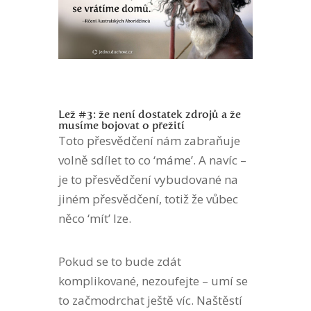
Lež #3: že není dostatek zdrojů a že
musíme bojovat o přežití
Toto přesvědčení nám zabraňuje
volně sdílet to co ‘máme’. A navíc –
je to přesvědčení vybudované na
jiném přesvědčení, totiž že vůbec
něco ‘mít’ lze.
Pokud se to bude zdát
komplikované, nezoufejte – umí se
to začmodrchat ještě víc. Naštěstí