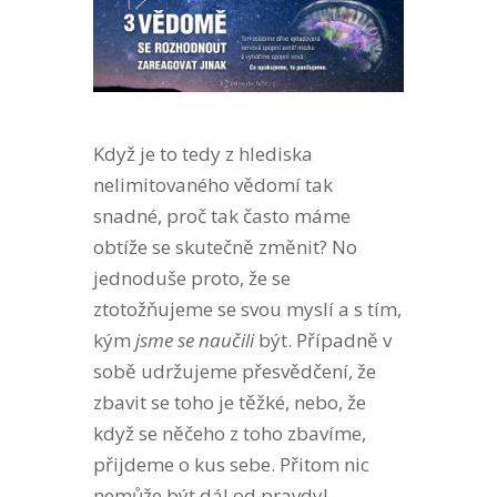
Když je to tedy z hlediska
nelimitovaného vědomí tak
snadné, proč tak často máme
obtíže se skutečně změnit? No
jednoduše proto, že se
ztotožňujeme se svou myslí a s tím,
kým
jsme se naučili
být. Případně v
sobě udržujeme přesvědčení, že
zbavit se toho je těžké, nebo, že
když se něčeho z toho zbavíme,
přijdeme o kus sebe. Přitom nic
nemůže být dál od pravdy!