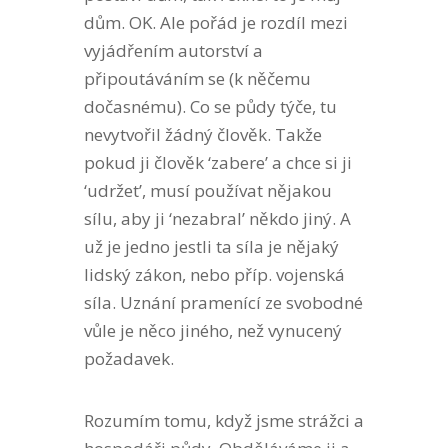
dům. OK. Ale pořád je rozdíl mezi
vyjádřením autorství a
připoutáváním se (k něčemu
dočasnému). Co se půdy týče, tu
nevytvořil žádný člověk. Takže
pokud ji člověk ‘zabere’ a chce si ji
‘udržet’, musí používat nějakou
sílu, aby ji ‘nezabral’ někdo jiný. A
už je jedno jestli ta síla je nějaký
lidský zákon, nebo příp. vojenská
síla. Uznání pramenící ze svobodné
vůle je něco jiného, než vynucený
požadavek.
Rozumím tomu, když jsme strážci a