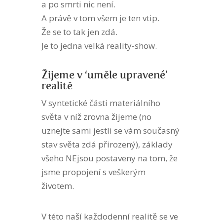
a po smrti nic není.
A právě v tom všem je ten vtip.
Že se to tak jen zdá.
Je to jedna velká reality-show.
Žijeme v ‘uměle upravené’
realitě
V syntetické části materiálního
světa v níž zrovna žijeme (no
uznejte sami jestli se vám současný
stav světa zdá přirozený), základy
všeho NEjsou postaveny na tom, že
jsme propojení s veškerým
životem.
V této naší každodenní realitě se ve