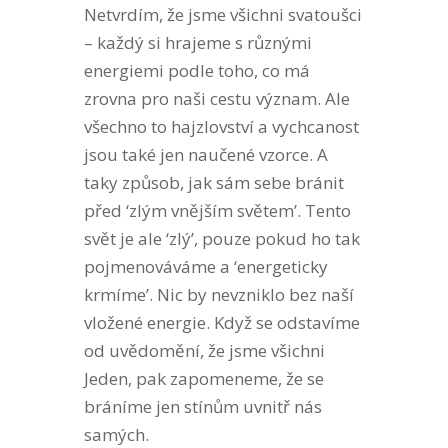
Netvrdím, že jsme všichni svatoušci
– každý si hrajeme s různými
energiemi podle toho, co má
zrovna pro naši cestu význam. Ale
všechno to hajzlovství a vychcanost
jsou také jen naučené vzorce. A
taky způsob, jak sám sebe bránit
před ‘zlým vnějším světem’. Tento
svět je ale ‘zlý’, pouze pokud ho tak
pojmenováváme a ‘energeticky
krmíme’. Nic by nevzniklo bez naší
vložené energie. Když se odstavíme
od uvědomění, že jsme všichni
Jeden, pak zapomeneme, že se
bráníme jen stínům uvnitř nás
samých.