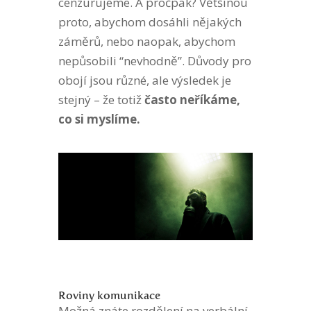
cenzurujeme. A pročpak? Většinou
proto, abychom dosáhli nějakých
záměrů, nebo naopak, abychom
nepůsobili “nevhodně”. Důvody pro
obojí jsou různé, ale výsledek je
stejný – že totiž
často neříkáme,
co si myslíme.
Roviny komunikace
Možná znáte rozdělení na verbální