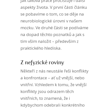
jak taková práce pročišťuje i další
aspekty života. V první části článku
se pobavíme o tom, co se děje na
neurobiologické úrovni v našem
mozku. Ve druhé části se podíváme
na dopad těchto poznatků a jak s
tím vším naložit – především z
praktického hlediska.
Z nefyzické roviny
Někteří z nás neustále řeší konflikty
a konfrontace – ať už vnější, nebo
vnitřní. Vzhledem k tomu, že vnější
konflikty jsou odrazem těch
vnitřních, to znamená, že i
kdybychom odebrali konkrétního