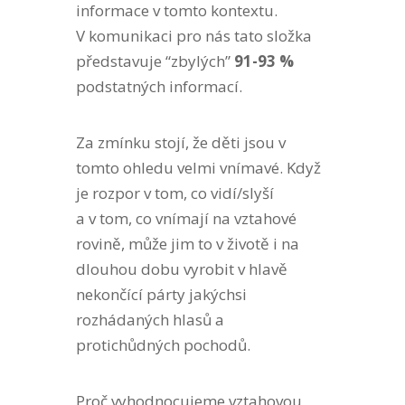
informace v tomto kontextu.
V komunikaci pro nás tato složka
představuje “zbylých”
91-93 %
podstatných informací.
Za zmínku stojí, že děti jsou v
tomto ohledu velmi vnímavé. Když
je rozpor v tom, co vidí/slyší
a v tom, co vnímají na vztahové
rovině, může jim to v životě i na
dlouhou dobu vyrobit v hlavě
nekončící párty jakýchsi
rozhádaných hlasů a
protichůdných pochodů.
Proč vyhodnocujeme vztahovou