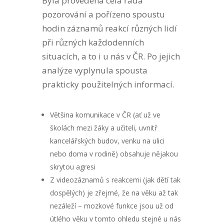
Byla provedená celá řada
pozorování a pořízeno spoustu
hodin záznamů reakcí různých lidí
při různých každodenních
situacích, a to i u nás v ČR. Po jejich
analýze vyplynula spousta
prakticky použitelných informací.
Většina komunikace v ČR (ať už ve
školách mezi žáky a učiteli, uvnitř
kancelářských budov, venku na ulici
nebo doma v rodině) obsahuje nějakou
skrytou agresi
Z videozáznamů s reakcemi (jak dětí tak
dospělých) je zřejmé, že na věku až tak
nezáleží – mozkové funkce jsou už od
útlého věku v tomto ohledu stejné u nás