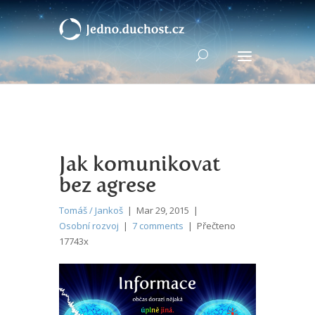
Jak komunikovat
bez agrese
Tomáš / Jankoš
| Mar 29, 2015 |
Osobní rozvoj
|
7 comments
| Přečteno
17743x