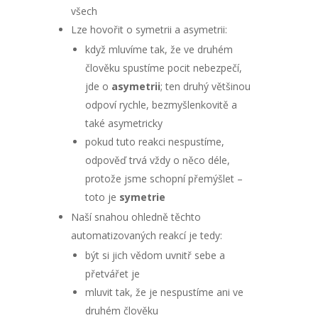
všech
Lze hovořit o symetrii a asymetrii:
když mluvíme tak, že ve druhém
člověku spustíme pocit nebezpečí,
jde o
asymetrii
; ten druhý většinou
odpoví rychle, bezmyšlenkovitě a
také asymetricky
pokud tuto reakci nespustíme,
odpověď trvá vždy o něco déle,
protože jsme schopní přemýšlet –
toto je
symetrie
Naší snahou ohledně těchto
automatizovaných reakcí je tedy:
být si jich vědom uvnitř sebe a
přetvářet je
mluvit tak, že je nespustíme ani ve
druhém člověku