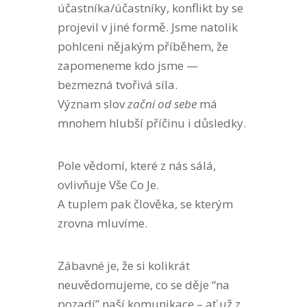
účastníka/účastníky, konflikt by se
projevil v jiné formě. Jsme natolik
pohlceni nějakým příběhem, že
zapomeneme kdo jsme —
bezmezná tvořivá síla.
Význam slov
začni od sebe
má
mnohem hlubší příčinu i důsledky.
Pole vědomí, které z nás sálá,
ovlivňuje Vše Co Je.
A tuplem pak člověka, se kterým
zrovna mluvíme.
Zábavné je, že si kolikrát
neuvědomujeme, co se děje “na
pozadí” naší komunikace – ať už z