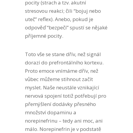
pocity (strach a tzv. akutní
stresovou reakci; čili “bojuj nebo
uteč” reflex). Anebo, pokud je
odpověď “bezpečí” spustí se nějaké
příjemné pocity.
Toto vše se stane dřív, než signál
dorazí do prefrontálního kortexu.
Proto emoce vnímáme dřív, než
vůbec můžeme stihnout začít
myslet. Naše neustále vznikající
nervová spojení totiž potřebují pro
přemýšlení dodávky přesného
množství dopaminu a
norepinefrinu – tedy ani moc, ani
málo. Norepinefrin je v podstatě