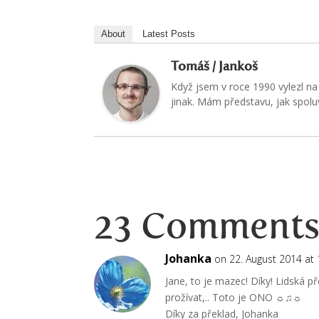
About
Latest Posts
Tomáš / Jankoš
Když jsem v roce 1990 vylezl na 
jinak. Mám představu, jak spoluvy
23 Comment
Johanka
on 22. August 2014 at 
Jane, to je mazec! Díky! Lidská př
prožívat,.. Toto je ONO ☼♫☼
Díky za překlad, Johanka