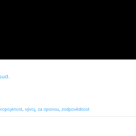
sud
.
propojenost
,
vývoj
,
za oponou
,
zodpovědnost