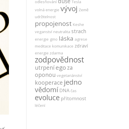
duše
odlesňování
Tesla
vývoj
volná energie
Země
udržitelnost
propojenost
Keshe
strach
veganství
neutralita
láska
energie
gmo
agrese
zdraví
meditace
komunikace
energie zdarma
zodpovědnost
ego
utrpení
za
oponou
vegetariánství
jedno
kooperace
vědomí
DNA
čas
evoluce
přítomnost
léčení
yť