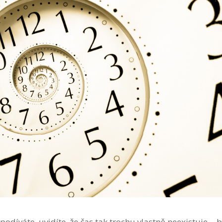
podíváte, uvidíte, že čas tak trochu vlastně neexistuje… b