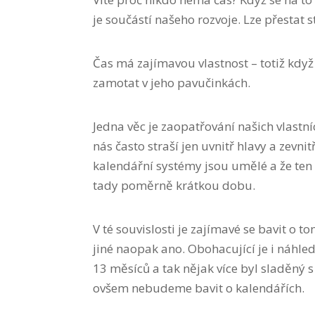
je součástí našeho rozvoje. Lze přestat 
Čas má zajímavou vlastnost – totiž kd
zamotat v jeho pavučinkách.
Jedna věc je zaopatřování našich vlastníc
nás často straší jen uvnitř hlavy a zevni
kalendářní systémy jsou umělé a že ten
tady poměrně krátkou dobu.
V té souvislosti je zajímavé se bavit o 
jiné naopak ano. Obohacující je i náhled
13 měsíců a tak nějak více byl sladěný 
ovšem nebudeme bavit o kalendářích.