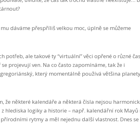
stárnout?
yž mu dáváme přespříliš velkou moc, úplně se můžeme
h potřeb, ale takové ty “virtuální” věci opřené o různé čas
tř se projevují ven. Na co často zapomínáme, tak že i
 gregoriánský, který momentálně používá většina planety,
tom, že některé kalendáře a některá čísla nejsou harmonick
 z hlediska logiky a historie – např. kalendářní rok Mayů
s přírodními rytmy a měl nejednu další vlastnost. Dnes se