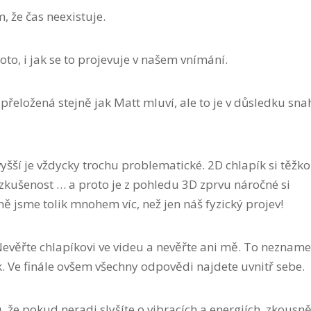
 že čas neexistuje.
to, i jak se to projevuje v našem vnímání.
 přeložená stejně jak Matt mluví, ale to je v důsledku sna
yšší je vždycky trochu problematické. 2D chlapík si těžko
kušenost … a proto je z pohledu 3D zprvu náročné si
ě jsme tolik mnohem víc, než jen náš fyzický projev!
evěřte chlapíkovi ve videu a nevěřte ani mě. To nezname
k. Ve finále ovšem všechny odpovědi najdete uvnitř sebe.
že pokud neradi slyšíte o vibracích a energiích, zkousně