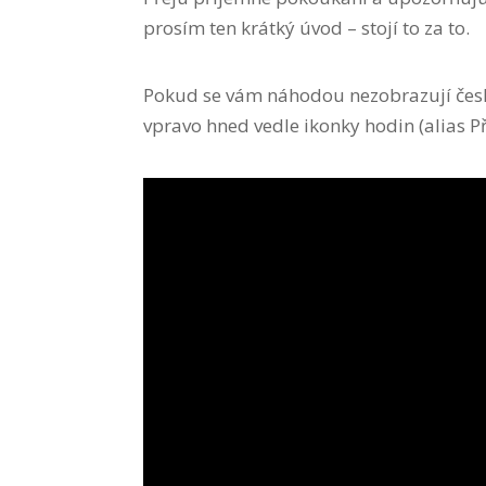
prosím ten krátký úvod – stojí to za to.
Pokud se vám náhodou nezobrazují české
vpravo hned vedle ikonky hodin (alias Př