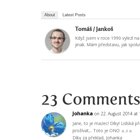
About
Latest Posts
Tomáš / Jankoš
Když jsem v roce 1990 vylezl na 
jinak. Mám představu, jak spoluvy
23 Comment
Johanka
on 22. August 2014 at 
Jane, to je mazec! Díky! Lidská př
prožívat,.. Toto je ONO ☼♫☼
Díky za překlad, Johanka