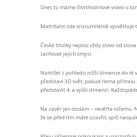
Dnes tu máme čtvrthodinové video o tom,
Matt Kahn zde srozumitelně vysvětluje to
České titulky nejsou vždy slovo od slova
zachovat jejich smysl.
Nahlížet z pohledu nižší dimenze do té v
představí 3D svět, pokud nemá přímou z
představit 4. a vyšší dimenzi. Každopádn
Na závěr jen dodám – nevěřte ničemu. N
že se před tím máte uzavřít, spíš naopa
Přeju příjemné pokoukání a upozorňuju, 