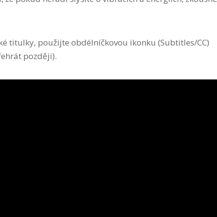
 titulky, použijte obdélníčkovou ikonku (Subtitles/CC)
ehrát později).