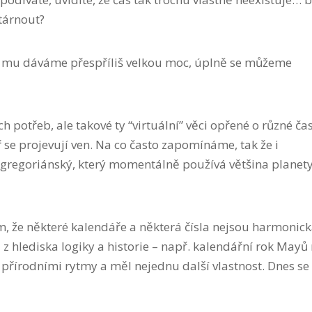
stárnout?
yž mu dáváme přespříliš velkou moc, úplně se můžeme
h potřeb, ale takové ty “virtuální” věci opřené o různé čas
tř se projevují ven. Na co často zapomínáme, tak že i
 gregoriánský, který momentálně používá většina planety,
tom, že některé kalendáře a některá čísla nejsou harmonick
 z hlediska logiky a historie – např. kalendářní rok Mayů
s přírodními rytmy a měl nejednu další vlastnost. Dnes se