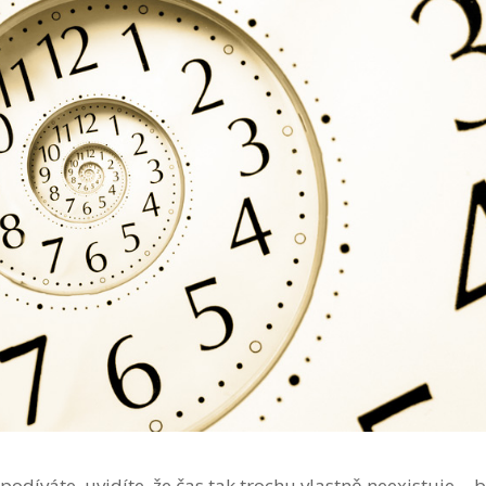
podíváte, uvidíte, že čas tak trochu vlastně neexistuje… b