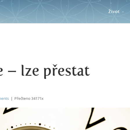
Život
 – lze přestat
ments
| Přečteno 34171x