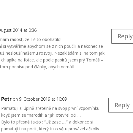
August 2014 at 0:36
Reply
 mám radost, že Tě to obohatilo!
í si vytváříme abychom se z nich poučili a nakonec se
yž už neslouží našemu rozvoji. Nezakládám si na tom jak
ho chlapíka na fotce, ale podle papírů jsem prý Tomáš –
v tom podpisu pod články, abych nemátl
Petr
on 9. October 2019 at 10:09
Reply
Pamatuji si úplně zřetelně na svoji první vzpomínku
když jsem se “narodil” a “já” otevřel oči …
Bylo to přesně takto : “Už zase ….” a dokonce si
pamatuji i na pocit, který tuto větu provázel ačkoliv