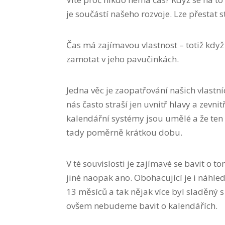
je součástí našeho rozvoje. Lze přestat 
Čas má zajímavou vlastnost – totiž kd
zamotat v jeho pavučinkách.
Jedna věc je zaopatřování našich vlastníc
nás často straší jen uvnitř hlavy a zevni
kalendářní systémy jsou umělé a že ten
tady poměrně krátkou dobu.
V té souvislosti je zajímavé se bavit o 
jiné naopak ano. Obohacující je i náhled
13 měsíců a tak nějak více byl sladěný 
ovšem nebudeme bavit o kalendářích.