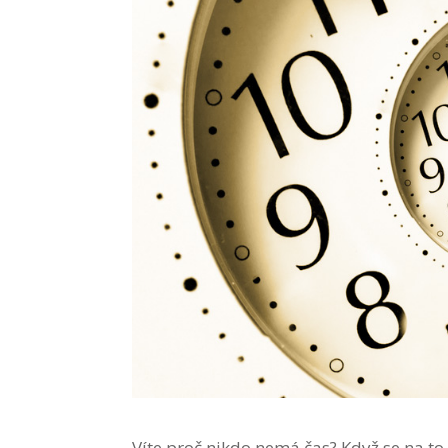
Víte proč nikdo nemá čas? Když se na to 