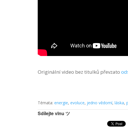
Originální video bez titulků převzato
od
Témata:
energie
,
evoluce
,
jedno vědomí
,
láska
,
Sdílejte vlnu ツ