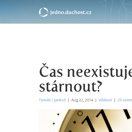
Čas neexistuje
stárnout?
Tomáš / Jankoš
| Aug 22, 2014 |
Vědomí
|
23 com