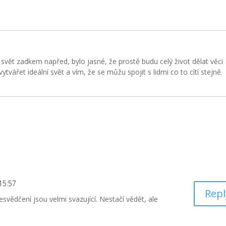
svět zadkem napřed, bylo jasné, že prostě budu celý život dělat věci
tvářet ideální svět a vím, že se můžu spojit s lidmi co to cítí stejně.
s
15:57
Repl
esvědčení jsou velmi svazující. Nestačí vědět, ale