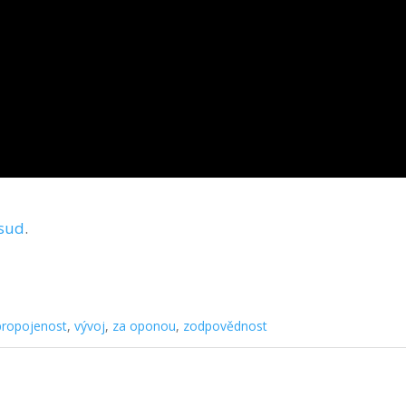
sud
.
propojenost
,
vývoj
,
za oponou
,
zodpovědnost