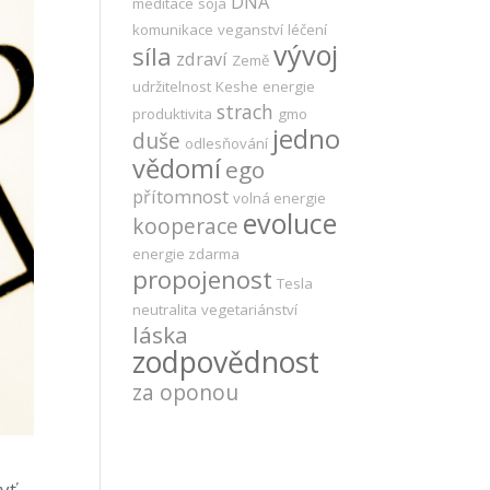
DNA
meditace
sója
komunikace
veganství
léčení
vývoj
síla
zdraví
Země
udržitelnost
Keshe
energie
strach
produktivita
gmo
jedno
duše
odlesňování
vědomí
ego
přítomnost
volná energie
evoluce
kooperace
energie zdarma
propojenost
Tesla
neutralita
vegetariánství
láska
zodpovědnost
za oponou
yť