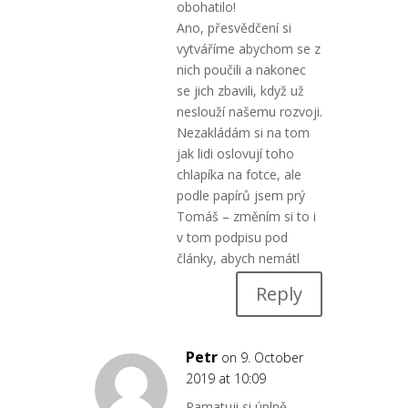
obohatilo!
Ano, přesvědčení si
vytváříme abychom se z
nich poučili a nakonec
se jich zbavili, když už
neslouží našemu rozvoji.
Nezakládám si na tom
jak lidi oslovují toho
chlapíka na fotce, ale
podle papírů jsem prý
Tomáš – změním si to i
v tom podpisu pod
články, abych nemátl
Reply
Petr
on 9. October
2019 at 10:09
Pamatuji si úplně