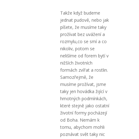
Takže když budeme
jednat pudově, nebo jak
píšete, že musíme taky
prožívat bez uvážení a
rozmylu,co se smí a co
nikoliv, potom se
nelišíme od forem bytí v
nižších životních
formách zvířat a rostlin.
Samozřejmě, že
musíme prožívat, jsme
taky jen hovádka žijící v
hmotných podmínkách,
které stejně jako ostatní
životní formy pocházejí
od Boha. Nemám k
tomu, abychom mohli
poznávat svět taky nic