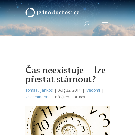
Čas neexistuje – lze
přestat stárnout?
Tomáš / Jankoš
| Aug 22, 2014 |
Vědomí
|
23 comments
| Přečteno 34168x