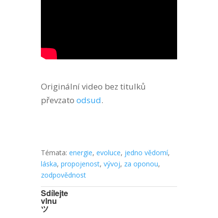
Originální video bez titulků
převzato
odsud
.
Témata:
energie
,
evoluce
,
jedno vědomí
,
láska
,
propojenost
,
vývoj
,
za oponou
,
zodpovědnost
Sdílejte
vlnu
ツ