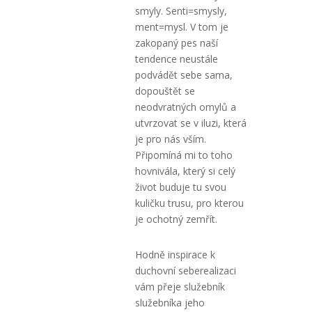
smyly. Senti=smysly,
ment=mysl. V tom je
zakopaný pes naší
tendence neustále
podvádět sebe sama,
dopouštět se
neodvratných omylů a
utvrzovat se v iluzi, která
je pro nás vším.
Připomíná mi to toho
hovnivála, který si celý
život buduje tu svou
kuličku trusu, pro kterou
je ochotný zemřít.
Hodně inspirace k
duchovní seberealizaci
vám přeje služebník
služebníka jeho