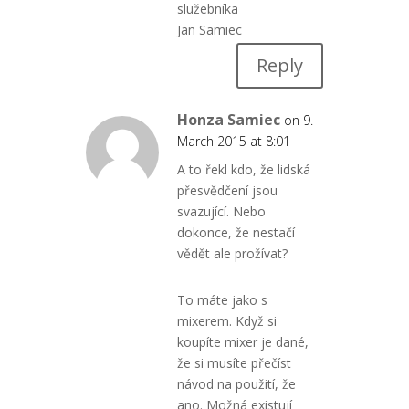
služebníka
Jan Samiec
Reply
Honza Samiec
on 9.
March 2015 at 8:01
A to řekl kdo, že lidská
přesvědčení jsou
svazující. Nebo
dokonce, že nestačí
vědět ale prožívat?
To máte jako s
mixerem. Když si
koupíte mixer je dané,
že si musíte přečíst
návod na použití, že
ano. Možná existují