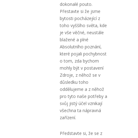
dokonalé pouto.
Přestavte si že jsme
bytosti pocházející z
toho vyššího světa, kde
je vše věčné, neustále
blažené a plné
Absolutního poznání,
které pojali pochybnost
o tom, zda bychom
mohly být v postavení
Zdroje, z něhož se v
důsledku toho
oddělujeme a z něhož
pro tyto naše potřeby a
svůj jistý účel vznikají
všechna ta nápravná
zařízení.
Představte si, že se z