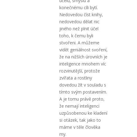
účelu, smyslu a
konečnému cíli bytí.
Nedovedou číst knihy,
nedovedou dělat nic
jiného než plnit účel
toho, k čemu byli
stvořeni. A můžeme
vidět geniálnost svoření,
že na nižších úrovních je
inteligence mnohem víc
rozvinutější, protože
zvířata a rostliny
dovedou žít v souladu s
tímto svým postavením.
A je tomu právě proto,
že nemají inteligenci
uzpůsobenou ke kladení
si otázek, tak jako to
máme v těle člověka
my.