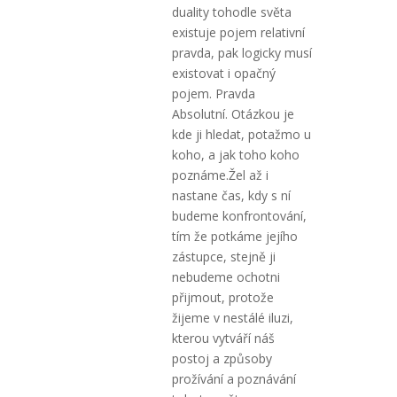
duality tohodle světa
existuje pojem relativní
pravda, pak logicky musí
existovat i opačný
pojem. Pravda
Absolutní. Otázkou je
kde ji hledat, potažmo u
koho, a jak toho koho
poznáme.Žel až i
nastane čas, kdy s ní
budeme konfrontování,
tím že potkáme jejího
zástupce, stejně ji
nebudeme ochotni
přijmout, protože
žijeme v nestálé iluzi,
kterou vytváří náš
postoj a způsoby
prožívání a poznávání