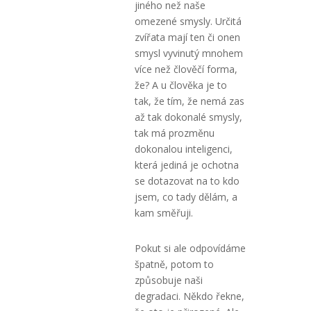
jiného než naše
omezené smysly. Určitá
zvířata mají ten či onen
smysl vyvinutý mnohem
více než člověčí forma,
že? A u člověka je to
tak, že tím, že nemá zas
až tak dokonalé smysly,
tak má prozměnu
dokonalou inteligenci,
která jediná je ochotna
se dotazovat na to kdo
jsem, co tady dělám, a
kam směřuji.
Pokut si ale odpovídáme
špatně, potom to
způsobuje naši
degradaci. Někdo řekne,