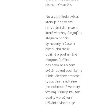
písmen. Okamžik.
No a z pohledu světa,
který je nad všemi
hmotnými dimenzeni,
které všechny fungují na
stejném principu
vymezeným časem
plynoucím trošku
odlišně a podmíněně
dvojností příčin a
následků než v tom
světě, odkud pocházíme
a kde všechny hmotné i
ty subtilní neviditelné
jemnohmotné vesmíry
vznikají. Princip kauzální
duality v prožívání
užívání a vládnutí je