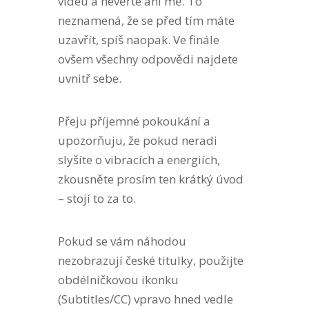
videu a nevěřte ani mě. To
neznamená, že se před tím máte
uzavřít, spíš naopak. Ve finále
ovšem všechny odpovědi najdete
uvnitř sebe.
Přeju příjemné pokoukání a
upozorňuju, že pokud neradi
slyšíte o vibracích a energiích,
zkousněte prosím ten krátký úvod
– stojí to za to.
Pokud se vám náhodou
nezobrazují české titulky, použijte
obdélníčkovou ikonku
(Subtitles/CC) vpravo hned vedle