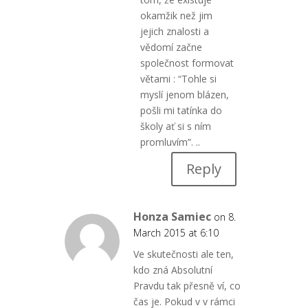
okamžik než jim
jejich znalosti a
vědomí začne
společnost formovat
větami : “Tohle si
myslí jenom blázen,
pošli mi tatínka do
školy ať si s ním
promluvím”. ..
Reply
Honza Samiec
on 8.
March 2015 at 6:10
Ve skutečnosti ale ten,
kdo zná Absolutní
Pravdu tak přesně ví, co
čas je. Pokud v v rámci