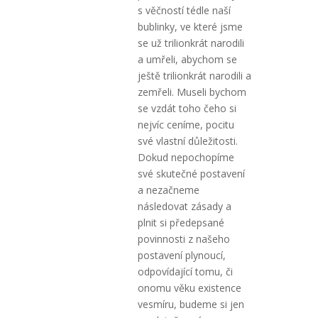
s věčností tédle naší
bublinky, ve které jsme
se už trilionkrát narodili
a umřeli, abychom se
ještě trilionkrát narodili a
zemřeli. Museli bychom
se vzdát toho čeho si
nejvíc ceníme, pocitu
své vlastní důležitosti.
Dokud nepochopíme
své skutečné postavení
a nezačneme
následovat zásady a
plnit si předepsané
povinnosti z našeho
postavení plynoucí,
odpovídající tomu, či
onomu věku existence
vesmíru, budeme si jen