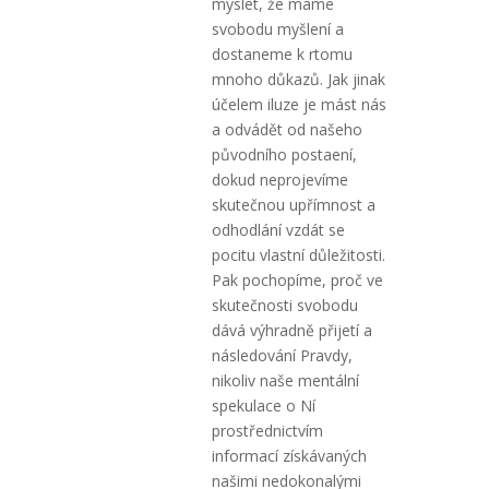
myslet, že máme
svobodu myšlení a
dostaneme k rtomu
mnoho důkazů. Jak jinak
účelem iluze je mást nás
a odvádět od našeho
původního postaení,
dokud neprojevíme
skutečnou upřímnost a
odhodlání vzdát se
pocitu vlastní důležitosti.
Pak pochopíme, proč ve
skutečnosti svobodu
dává výhradně přijetí a
následování Pravdy,
nikoliv naše mentální
spekulace o Ní
prostřednictvím
informací získávaných
našimi nedokonalými