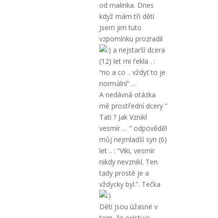
od malinka. Dnes
když mám tři děti
jsem jim tuto
vzpomínku prozradil
a nejstarší dcera
(12) let mi řekla . :
“no a co .. vždyť to je
normální” …
A nedávná otázka
mě prostřední dcery ”
Tati ? Jak Vznikl
vesmír … ” odpověděl
můj nejmladší syn (6)
let .. : “Viki, vesmír
nikdy nevznikl. Ten
tady prostě je a
vždycky byl.”. Tečka
Děti jsou úžasné v
tom, že existuje