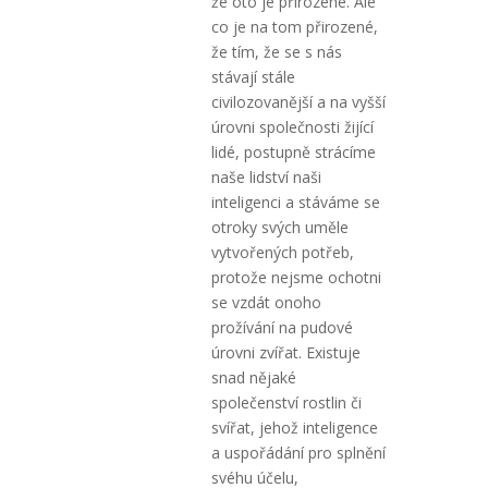
že oto je přirozené. Ale
co je na tom přirozené,
že tím, že se s nás
stávají stále
civilozovanější a na vyšší
úrovni společnosti žijící
lidé, postupně strácíme
naše lidství naši
inteligenci a stáváme se
otroky svých uměle
vytvořených potřeb,
protože nejsme ochotni
se vzdát onoho
prožívání na pudové
úrovni zvířat. Existuje
snad nějaké
společenství rostlin či
svířat, jehož inteligence
a uspořádání pro splnění
svéhu účelu,