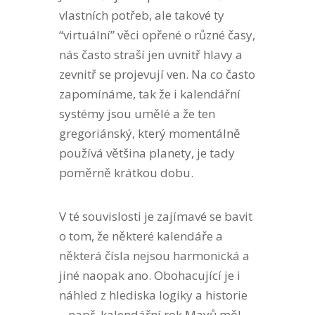
vlastních potřeb, ale takové ty
“virtuální” věci opřené o různé časy,
nás často straší jen uvnitř hlavy a
zevnitř se projevují ven. Na co často
zapomínáme, tak že i kalendářní
systémy jsou umělé a že ten
gregoriánský, který momentálně
používá většina planety, je tady
poměrně krátkou dobu.
V té souvislosti je zajímavé se bavit
o tom, že některé kalendáře a
některá čísla nejsou harmonická a
jiné naopak ano. Obohacující je i
náhled z hlediska logiky a historie
– např. kalendářní rok Mayů měl