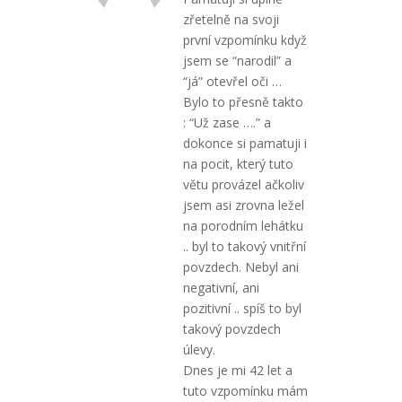
zřetelně na svoji
první vzpomínku když
jsem se “narodil” a
“já” otevřel oči …
Bylo to přesně takto
: “Už zase ….” a
dokonce si pamatuji i
na pocit, který tuto
větu provázel ačkoliv
jsem asi zrovna ležel
na porodním lehátku
.. byl to takový vnitřní
povzdech. Nebyl ani
negativní, ani
pozitivní .. spíš to byl
takový povzdech
úlevy.
Dnes je mi 42 let a
tuto vzpomínku mám