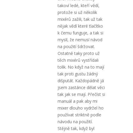
takoví ledé, kteří vědí,
protože si už několik
mixérů zažili, tak už tak
nějak vědí které tlačítko
k čemu funguje, a tak si
myslí, že nemusí návod
na použití šdržovat.
Ostatně taky proto už
těch mixérů vystřídali
tolik. No když na to mají
tak proti gustu žádný
dišputát. Každopádně já
jsem zastánce dělat věci
tak jak se mají. Přečíst si
manuál a pak aby mi
mixer dlouho vydržel ho
používat striktně podle
návodu na použití.
Stějně tak, když byl