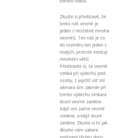
tohoto světa.
Zkuzte si představit, že
tento náš vesmír je
jeden z nesčetně mnoha
vesmírů. Ten náš je co
do rozměru ten jeden z
malých, protože existují
mnohem větší.
Představte si, že vesmír
vzniká při výdechu jisté
osoby, z jejichž úst zní
okmara óm. Jakmile při
tomto výdechu omkara
dozní vesmír zanikne.
Když om začne vesmír
vznikne, a když dozní
zanikne. Zkuste si to jak
dlouho vám zabere
vyslovení těchto dvou