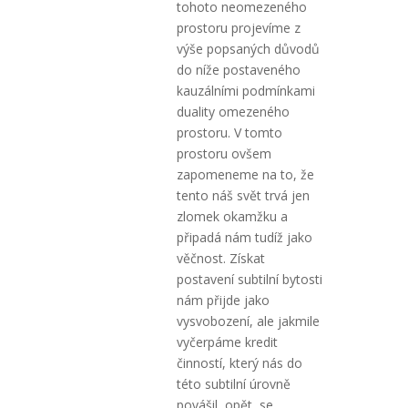
tohoto neomezeného
prostoru projevíme z
výše popsaných důvodů
do níže postaveného
kauzálními podmínkami
duality omezeného
prostoru. V tomto
prostoru ovšem
zapomeneme na to, že
tento náš svět trvá jen
zlomek okamžku a
připadá nám tudíž jako
věčnost. Získat
postavení subtilní bytosti
nám přijde jako
vysvobození, ale jakmile
vyčerpáme kredit
činností, který nás do
této subtilní úrovně
povášil, opět, se