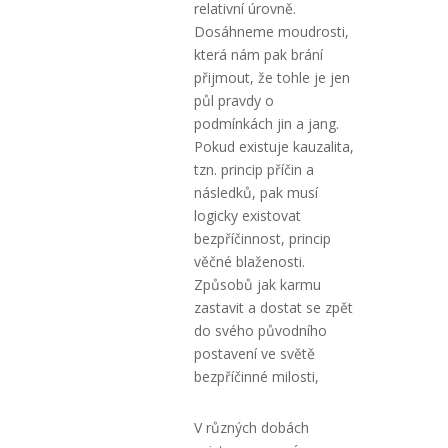
relativní úrovně.
Dosáhneme moudrosti,
která nám pak brání
přijmout, že tohle je jen
půl pravdy o
podmínkách jin a jang.
Pokud existuje kauzalita,
tzn. princip příčin a
následků, pak musí
logicky existovat
bezpříčinnost, princip
věčné blaženosti.
Způsobů jak karmu
zastavit a dostat se zpět
do svého původního
postavení ve světě
bezpříčinné milosti,
V různých dobách