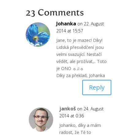
23 Comments
Johanka
on 22. August
2014 at 15:57
Jane, to je mazec! Díky!
Lidská přesvědčení jsou
velmi svazující. Nestačí
vědět, ale prožívat,.. Toto
je ONO ☼♫☼
Díky za překlad, Johanka
Reply
jankoš
on 24. August
2014 at 0:36
Johanko, díky a mám
radost, že Tě to