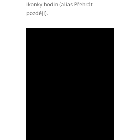
ikonky hodin (alias Přehrát
později).