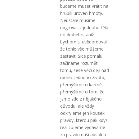
budeme muset vrátit na
hrubší úroveň hmoty.
Neustále musíme
migrovat z jednoho těla
do druhého, aniž
bychom si uvědomovali,
že tohle vše můžeme
zastavit. Sice pomalu
začínáme rozumět
tomu, žese věci dějí nad
rámec jednoho života,
přemýšlíme o karmě,
přemýšlíme o tom, že
jsme zde z nějakého
důvodu, ale vždy
odkryjeme jen kousek
pravdy, kterou pak když
realizujeme vydáváme
za pravdu naší absolutní