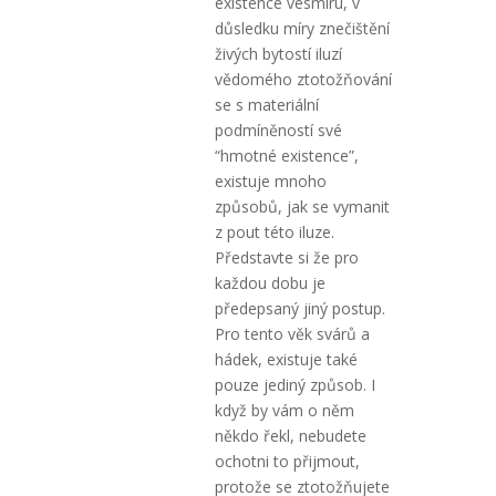
existence vesmíru, v
důsledku míry znečištění
živých bytostí iluzí
vědomého ztotožňování
se s materiální
podmíněností své
“hmotné existence”,
existuje mnoho
způsobů, jak se vymanit
z pout této iluze.
Představte si že pro
každou dobu je
předepsaný jiný postup.
Pro tento věk svárů a
hádek, existuje také
pouze jediný způsob. I
když by vám o něm
někdo řekl, nebudete
ochotni to přijmout,
protože se ztotožňujete