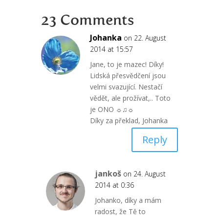
23 Comments
Johanka
on 22. August
2014 at 15:57
Jane, to je mazec! Díky!
Lidská přesvědčení jsou
velmi svazující. Nestačí
vědět, ale prožívat,.. Toto
je ONO ☼♫☼
Díky za překlad, Johanka
Reply
jankoš
on 24. August
2014 at 0:36
Johanko, díky a mám
radost, že Tě to