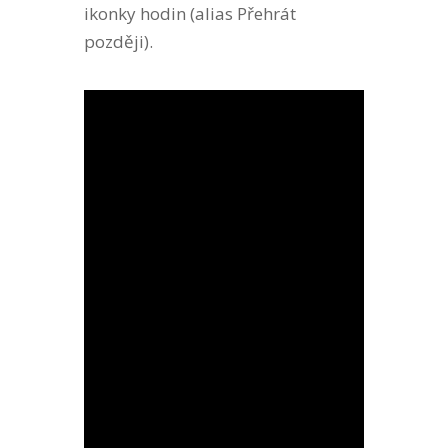
ikonky hodin (alias Přehrát
později).