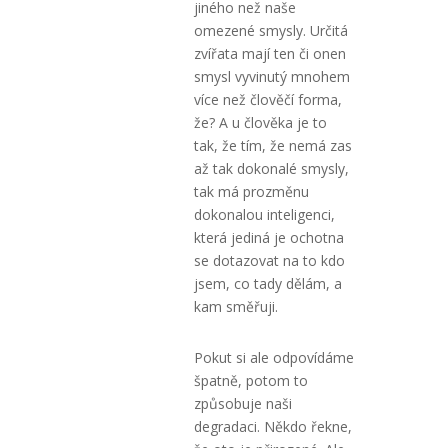
jiného než naše
omezené smysly. Určitá
zvířata mají ten či onen
smysl vyvinutý mnohem
více než člověčí forma,
že? A u člověka je to
tak, že tím, že nemá zas
až tak dokonalé smysly,
tak má prozměnu
dokonalou inteligenci,
která jediná je ochotna
se dotazovat na to kdo
jsem, co tady dělám, a
kam směřuji.
Pokut si ale odpovídáme
špatně, potom to
způsobuje naši
degradaci. Někdo řekne,