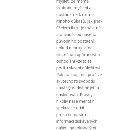
myslet, že máme
svobodu myšlení a
dostaneme k rtomu
mnoho důkazů. Jak jinak
účelem iluze je mást nás
a odvádět od našeho
původního postaení,
dokud neprojevíme
skutečnou upřímnost a
odhodlání vzdát se
pocitu vlastní důležitosti.
Pak pochopíme, proč ve
skutečnosti svobodu
dává výhradně přijetí a
následování Pravdy,
nikoliv naše mentální
spekulace o Ní
prostřednictvím
informací získávaných
našimi nedokonalými