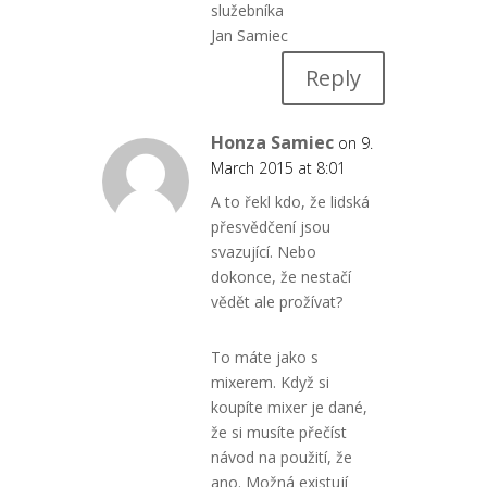
služebníka
Jan Samiec
Reply
Honza Samiec
on 9.
March 2015 at 8:01
A to řekl kdo, že lidská
přesvědčení jsou
svazující. Nebo
dokonce, že nestačí
vědět ale prožívat?
To máte jako s
mixerem. Když si
koupíte mixer je dané,
že si musíte přečíst
návod na použití, že
ano. Možná existují