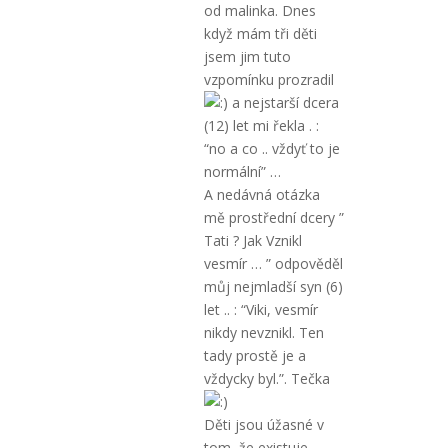
od malinka. Dnes
když mám tři děti
jsem jim tuto
vzpomínku prozradil
a nejstarší dcera
(12) let mi řekla . :
“no a co .. vždyť to je
normální” …
A nedávná otázka
mě prostřední dcery ”
Tati ? Jak Vznikl
vesmír … ” odpověděl
můj nejmladší syn (6)
let .. : “Viki, vesmír
nikdy nevznikl. Ten
tady prostě je a
vždycky byl.”. Tečka
Děti jsou úžasné v
tom, že existuje