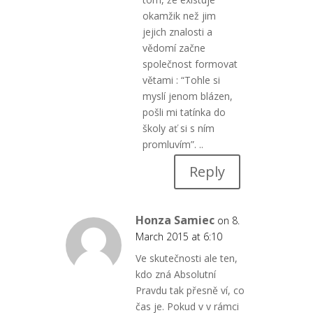
okamžik než jim
jejich znalosti a
vědomí začne
společnost formovat
větami : “Tohle si
myslí jenom blázen,
pošli mi tatínka do
školy ať si s ním
promluvím”. ..
Reply
Honza Samiec
on 8.
March 2015 at 6:10
Ve skutečnosti ale ten,
kdo zná Absolutní
Pravdu tak přesně ví, co
čas je. Pokud v v rámci