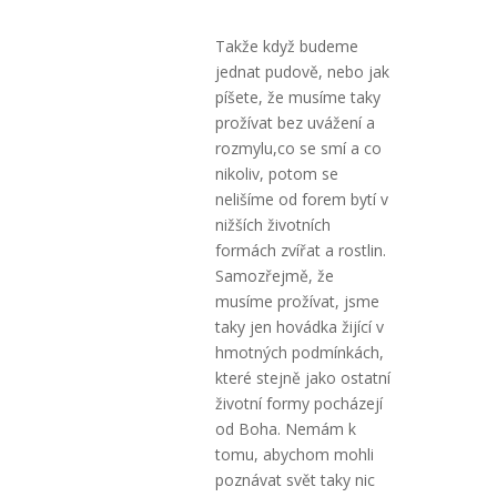
Takže když budeme
jednat pudově, nebo jak
píšete, že musíme taky
prožívat bez uvážení a
rozmylu,co se smí a co
nikoliv, potom se
nelišíme od forem bytí v
nižších životních
formách zvířat a rostlin.
Samozřejmě, že
musíme prožívat, jsme
taky jen hovádka žijící v
hmotných podmínkách,
které stejně jako ostatní
životní formy pocházejí
od Boha. Nemám k
tomu, abychom mohli
poznávat svět taky nic