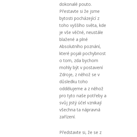
dokonalé pouto.
Přestavte si že jsme
bytosti pocházející z
toho vyššího světa, kde
je vše věčné, neustále
blažené a plné
Absolutního poznání,
které pojali pochybnost
o tom, zda bychom
mohly být v postavení
Zdroje, z něhož se v
důsledku toho
oddělujeme a z něhož
pro tyto naše potřeby a
svůj jistý účel vznikají
všechna ta nápravná
zařízení.
Představte si, že se z