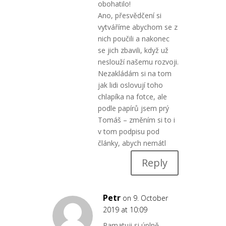
obohatilo!
Ano, přesvědčení si
vytváříme abychom se z
nich poučili a nakonec
se jich zbavili, když už
neslouží našemu rozvoji.
Nezakládám si na tom
jak lidi oslovují toho
chlapíka na fotce, ale
podle papírů jsem prý
Tomáš – změním si to i
v tom podpisu pod
články, abych nemátl
Reply
Petr
on 9. October
2019 at 10:09
Pamatuji si úplně