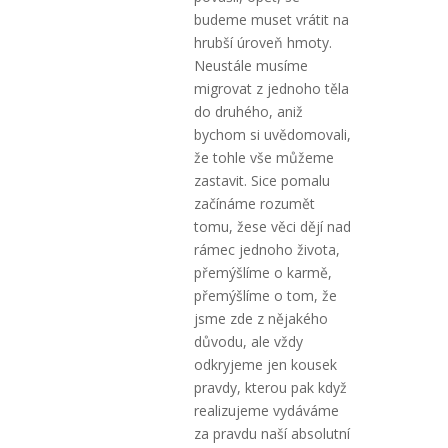
budeme muset vrátit na
hrubší úroveň hmoty.
Neustále musíme
migrovat z jednoho těla
do druhého, aniž
bychom si uvědomovali,
že tohle vše můžeme
zastavit. Sice pomalu
začínáme rozumět
tomu, žese věci dějí nad
rámec jednoho života,
přemýšlíme o karmě,
přemýšlíme o tom, že
jsme zde z nějakého
důvodu, ale vždy
odkryjeme jen kousek
pravdy, kterou pak když
realizujeme vydáváme
za pravdu naší absolutní