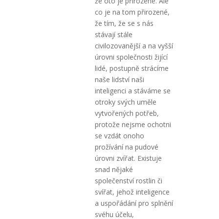
že oto je přirozené. Ale
co je na tom přirozené,
že tím, že se s nás
stávají stále
civilozovanější a na vyšší
úrovni společnosti žijící
lidé, postupně strácíme
naše lidství naši
inteligenci a stáváme se
otroky svých uměle
vytvořených potřeb,
protože nejsme ochotni
se vzdát onoho
prožívání na pudové
úrovni zvířat. Existuje
snad nějaké
společenství rostlin či
svířat, jehož inteligence
a uspořádání pro splnění
svéhu účelu,