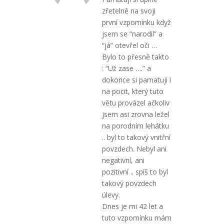
zřetelně na svoji
první vzpomínku když
jsem se “narodil” a
“já” otevřel oči …
Bylo to přesně takto
: “Už zase ….” a
dokonce si pamatuji i
na pocit, který tuto
větu provázel ačkoliv
jsem asi zrovna ležel
na porodním lehátku
.. byl to takový vnitřní
povzdech. Nebyl ani
negativní, ani
pozitivní .. spíš to byl
takový povzdech
úlevy.
Dnes je mi 42 let a
tuto vzpomínku mám