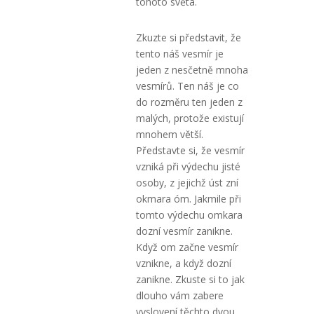
tohoto světa.
Zkuzte si představit, že
tento náš vesmír je
jeden z nesčetně mnoha
vesmírů. Ten náš je co
do rozměru ten jeden z
malých, protože existují
mnohem větší.
Představte si, že vesmír
vzniká při výdechu jisté
osoby, z jejichž úst zní
okmara óm. Jakmile při
tomto výdechu omkara
dozní vesmír zanikne.
Když om začne vesmír
vznikne, a když dozní
zanikne. Zkuste si to jak
dlouho vám zabere
vyslovení těchto dvou