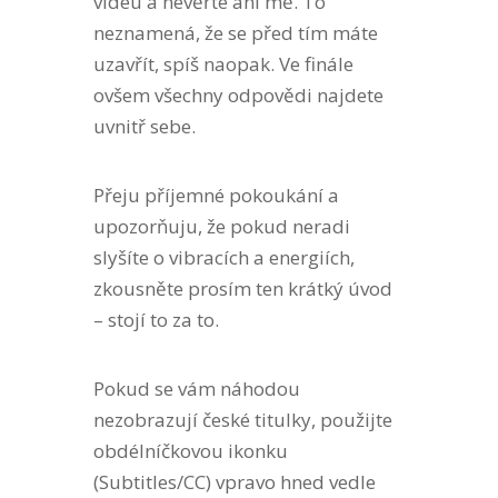
videu a nevěřte ani mě. To
neznamená, že se před tím máte
uzavřít, spíš naopak. Ve finále
ovšem všechny odpovědi najdete
uvnitř sebe.
Přeju příjemné pokoukání a
upozorňuju, že pokud neradi
slyšíte o vibracích a energiích,
zkousněte prosím ten krátký úvod
– stojí to za to.
Pokud se vám náhodou
nezobrazují české titulky, použijte
obdélníčkovou ikonku
(Subtitles/CC) vpravo hned vedle