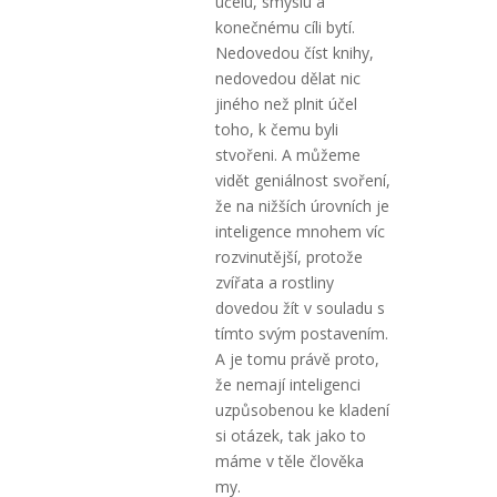
účelu, smyslu a
konečnému cíli bytí.
Nedovedou číst knihy,
nedovedou dělat nic
jiného než plnit účel
toho, k čemu byli
stvořeni. A můžeme
vidět geniálnost svoření,
že na nižších úrovních je
inteligence mnohem víc
rozvinutější, protože
zvířata a rostliny
dovedou žít v souladu s
tímto svým postavením.
A je tomu právě proto,
že nemají inteligenci
uzpůsobenou ke kladení
si otázek, tak jako to
máme v těle člověka
my.