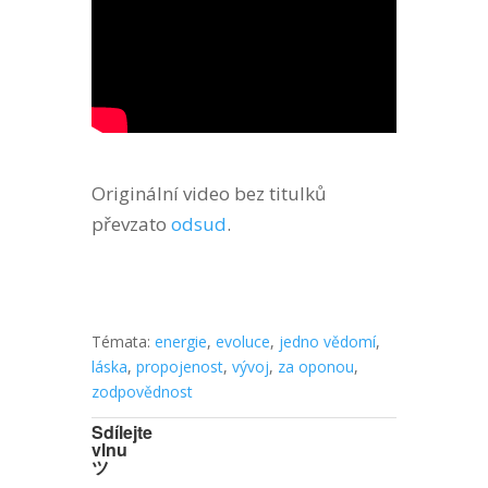
Originální video bez titulků
převzato
odsud
.
Témata:
energie
,
evoluce
,
jedno vědomí
,
láska
,
propojenost
,
vývoj
,
za oponou
,
zodpovědnost
Sdílejte
vlnu
ツ