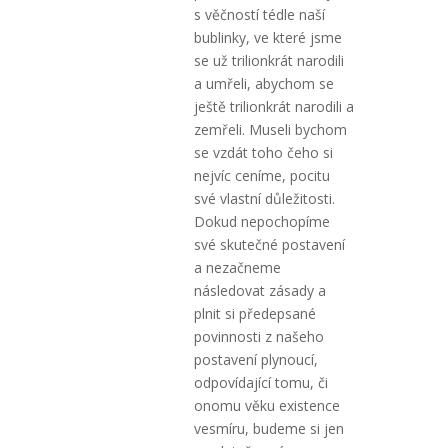
s věčností tédle naší
bublinky, ve které jsme
se už trilionkrát narodili
a umřeli, abychom se
ještě trilionkrát narodili a
zemřeli. Museli bychom
se vzdát toho čeho si
nejvíc ceníme, pocitu
své vlastní důležitosti.
Dokud nepochopíme
své skutečné postavení
a nezačneme
následovat zásady a
plnit si předepsané
povinnosti z našeho
postavení plynoucí,
odpovídající tomu, či
onomu věku existence
vesmíru, budeme si jen