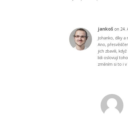
jankoš
on 24. 
Johanko, díky a
Ano, přesvědčen
jich zbavili, kd
lidi oslovují to
změním si to i 