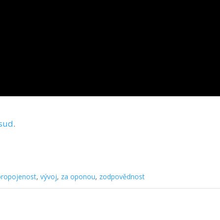
sud
.
propojenost
,
vývoj
,
za oponou
,
zodpovědnost