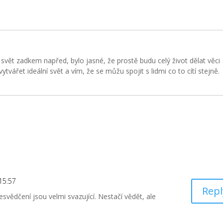
svět zadkem napřed, bylo jasné, že prostě budu celý život dělat věci
tvářet ideální svět a vím, že se můžu spojit s lidmi co to cítí stejně.
s
15:57
Repl
esvědčení jsou velmi svazující. Nestačí vědět, ale