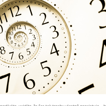
podíváte, uvidíte, že čas tak trochu vlastně neexistuje… b