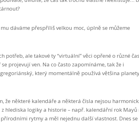
stárnout?
yž mu dáváme přespříliš velkou moc, úplně se můžeme
h potřeb, ale takové ty “virtuální” věci opřené o různé čas
tř se projevují ven. Na co často zapomínáme, tak že i
 gregoriánský, který momentálně používá většina planety,
tom, že některé kalendáře a některá čísla nejsou harmonick
 z hlediska logiky a historie – např. kalendářní rok Mayů
s přírodními rytmy a měl nejednu další vlastnost. Dnes se