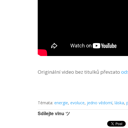
Originální video bez titulků převzato
od
Témata:
energie
,
evoluce
,
jedno vědomí
,
láska
,
Sdílejte vlnu ツ