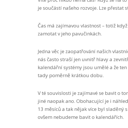
je součástí našeho rozvoje. Lze přestat 
Čas má zajímavou vlastnost – totiž kd
zamotat v jeho pavučinkách.
Jedna věc je zaopatřování našich vlastníc
nás často straší jen uvnitř hlavy a zevni
kalendářní systémy jsou umělé a že ten
tady poměrně krátkou dobu.
V té souvislosti je zajímavé se bavit o 
jiné naopak ano. Obohacující je i náhled
13 měsíců a tak nějak více byl sladěný 
ovšem nebudeme bavit o kalendářích.