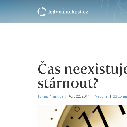
Čas neexistuje
stárnout?
Tomáš / Jankoš
| Aug 22, 2014 |
Vědomí
|
23 com