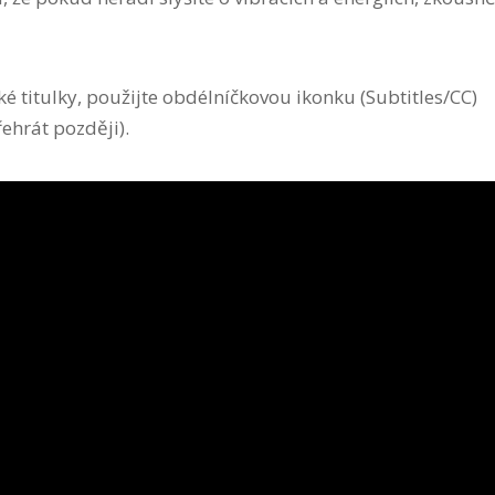
 titulky, použijte obdélníčkovou ikonku (Subtitles/CC)
ehrát později).