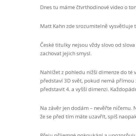
Dnes tu máme čtvrthodinové video o tom,
Matt Kahn zde srozumitelně vysvětluje to
České titulky nejsou vždy slovo od slova
zachovat jejich smysl.
Nahlížet z pohledu nižší dimenze do té v
představí 3D svět, pokud nemá přímou z
představit 4. a vyšší dimenzi. Každopádn
Na závěr jen dodám – nevěřte ničemu. N
že se před tím máte uzavřít, spíš naopa
Přeju příjemné pokoukání a upozorňuju, 