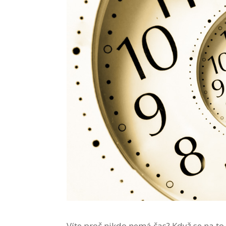
Víte proč nikdo nemá čas? Když se na to 