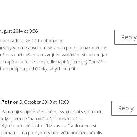
August 2014 at 0:36
Reply
 mám radost, že Tě to obohatilo!
í si vytváříme abychom se z nich poučili a nakonec se
yž už neslouží našemu rozvoji. Nezakládám si na tom jak
ho chlapíka na fotce, ale podle papírů jsem prý Tomáš –
v tom podpisu pod články, abych nemátl
Petr
on 9. October 2019 at 10:09
Reply
Pamatuji si úplně zřetelně na svoji první vzpomínku
když jsem se “narodil” a “já” otevřel oči …
Bylo to přesně takto : “Už zase ….” a dokonce si
pamatuji i na pocit, který tuto větu provázel ačkoliv