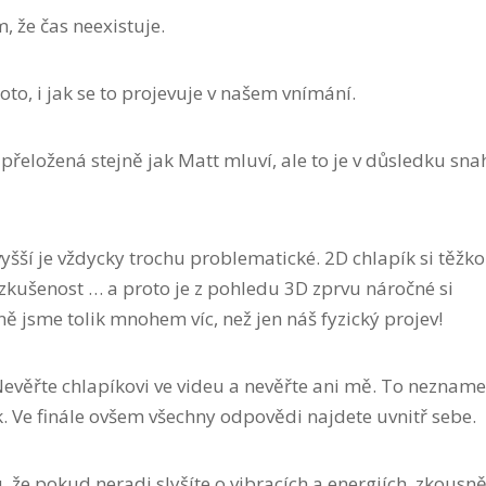
 že čas neexistuje.
to, i jak se to projevuje v našem vnímání.
 přeložená stejně jak Matt mluví, ale to je v důsledku sna
yšší je vždycky trochu problematické. 2D chlapík si těžko
kušenost … a proto je z pohledu 3D zprvu náročné si
ě jsme tolik mnohem víc, než jen náš fyzický projev!
evěřte chlapíkovi ve videu a nevěřte ani mě. To nezname
k. Ve finále ovšem všechny odpovědi najdete uvnitř sebe.
že pokud neradi slyšíte o vibracích a energiích, zkousně