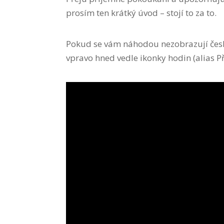
prosím ten krátký úvod – stojí to za to.
Pokud se vám náhodou nezobrazují české
vpravo hned vedle ikonky hodin (alias Př