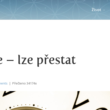
Život
 – lze přestat
ments
| Přečteno 34174x