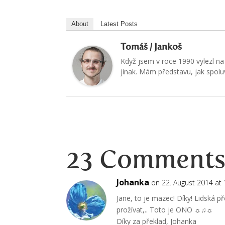
About
Latest Posts
Tomáš / Jankoš
Když jsem v roce 1990 vylezl na 
jinak. Mám představu, jak spoluvy
23 Comment
Johanka
on 22. August 2014 at 
Jane, to je mazec! Díky! Lidská př
prožívat,.. Toto je ONO ☼♫☼
Díky za překlad, Johanka