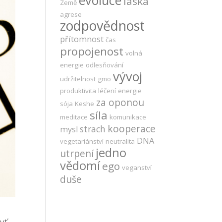
evoluce
láska
Země
agrese
zodpovědnost
přítomnost
čas
propojenost
volná
energie
odlesňování
vývoj
udržitelnost
gmo
produktivita
léčení
energie
za oponou
sója
Keshe
síla
meditace
komunikace
kooperace
strach
mysl
DNA
vegetariánství
neutralita
jedno
utrpení
vědomí
ego
veganství
duše
yť